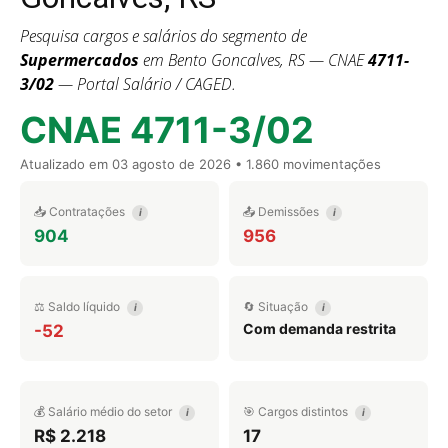
Pesquisa cargos e salários do segmento de
Supermercados
em Bento Goncalves, RS — CNAE
4711-
3/02
— Portal Salário / CAGED.
CNAE 4711-3/02
Atualizado em
03 agosto de 2026
• 1.860 movimentações
📥 Contratações
📤 Demissões
i
i
904
956
⚖️ Saldo líquido
🔄 Situação
i
i
Com demanda restrita
-52
💰 Salário médio do setor
🎯 Cargos distintos
i
i
R$ 2.218
17