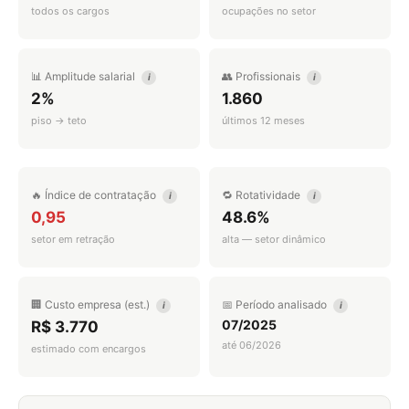
todos os cargos
ocupações no setor
📊 Amplitude salarial
👥 Profissionais
i
i
2%
1.860
piso → teto
últimos 12 meses
🔥 Índice de contratação
🔁 Rotatividade
i
i
0,95
48.6%
setor em retração
alta — setor dinâmico
🏢 Custo empresa (est.)
📅 Período analisado
i
i
07/2025
R$ 3.770
até 06/2026
estimado com encargos