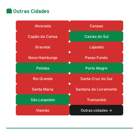
🏙️ Outras Cidades
Alvorada
Canoas
Capão da Canoa
Caxias do Sul
Gravatai
Lajeado
Novo Hamburgo
Passo Fundo
Pelotas
Porto Alegre
Rio Grande
Santa Cruz do Sul
Santa Maria
Santana do Livramento
São Leopoldo
Tramandai
Viamão
Outras cidades →