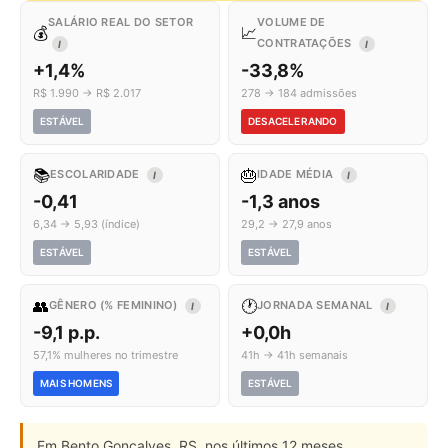
SALÁRIO REAL DO SETOR
VOLUME DE
💰
📈
CONTRATAÇÕES
I
I
+1,4%
-33,8%
R$ 1.990 → R$ 2.017
278 → 184 admissões
ESTÁVEL
DESACELERANDO
📚
🎂
ESCOLARIDADE
IDADE MÉDIA
I
I
-0,41
-1,3 anos
6,34 → 5,93 (índice)
29,2 → 27,9 anos
ESTÁVEL
ESTÁVEL
👥
🕐
GÊNERO (% FEMININO)
JORNADA SEMANAL
I
I
-9,1 p.p.
+0,0h
57,1% mulheres no trimestre
41h → 41h semanais
MAIS HOMENS
ESTÁVEL
Em Bento Goncalves, RS, nos últimos 12 meses