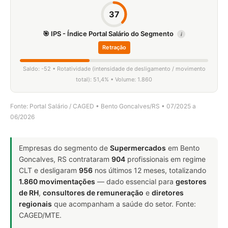
37
🎯 IPS - Índice Portal Salário do Segmento
i
Retração
Saldo: -52 • Rotatividade (intensidade de desligamento / movimento
total): 51,4% • Volume: 1.860
Fonte: Portal Salário / CAGED • Bento Goncalves/RS • 07/2025 a
06/2026
Empresas do segmento de
Supermercados
em Bento
Goncalves, RS contrataram
904
profissionais em regime
CLT e desligaram
956
nos últimos 12 meses, totalizando
1.860 movimentações
— dado essencial para
gestores
de RH
,
consultores de remuneração
e
diretores
regionais
que acompanham a saúde do setor. Fonte:
CAGED/MTE.