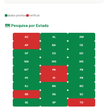
dados prontos
verificar
🗺️ Pesquisa por Estado
AC
AL
AM
AP
BA
CE
DF
ES
GO
MA
MG
MS
MT
PA
PB
PE
PI
PR
RJ
RN
RO
RR
RS
SC
SE
SP
TO