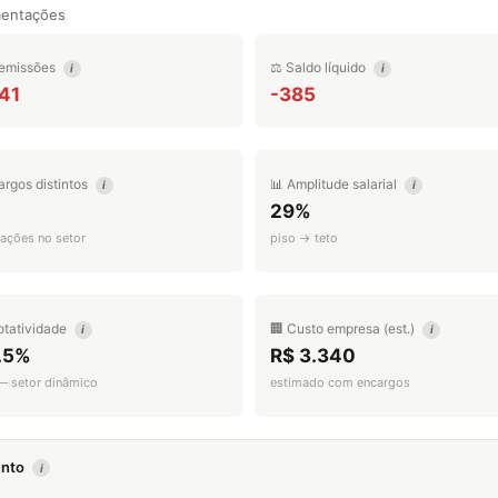
mentações
emissões
⚖️ Saldo líquido
i
i
41
-385
argos distintos
📊 Amplitude salarial
i
i
29%
ações no setor
piso → teto
otatividade
🏢 Custo empresa (est.)
i
i
.5%
R$ 3.340
 — setor dinâmico
estimado com encargos
mento
i