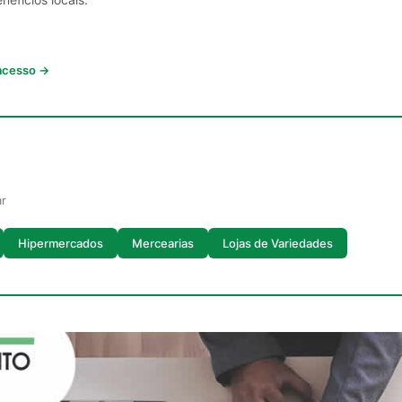
 acesso →
ar
Hipermercados
Mercearias
Lojas de Variedades