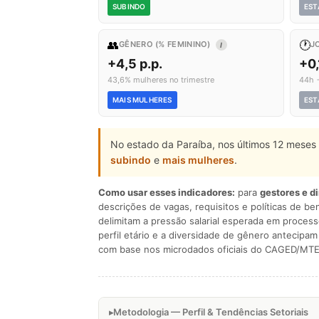
SUBINDO
EST
👥
🕐
GÊNERO (% FEMININO)
J
I
+4,5 p.p.
+0,
43,6% mulheres no trimestre
44h 
MAIS MULHERES
EST
No estado da Paraíba, nos últimos 12 meses 
subindo
e
mais mulheres
.
Como usar esses indicadores:
para
gestores e d
descrições de vagas, requisitos e políticas de be
delimitam a pressão salarial esperada em process
perfil etário e a diversidade de gênero antecip
com base nos microdados oficiais do CAGED/MTE
Metodologia — Perfil & Tendências Setoriais