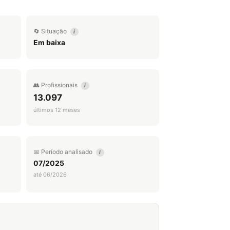
🔄 Situação
i
Em baixa
👥 Profissionais
i
13.097
últimos 12 meses
📅 Período analisado
i
07/2025
até 06/2026