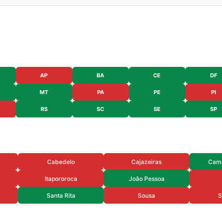
AP
BA
CE
DF
MT
PA
PE
PI
RS
SC
SE
SP
Cabedelo
Cajazeiras
Camp
Itapororoca
João Pessoa
Santa Rita
Sousa
S