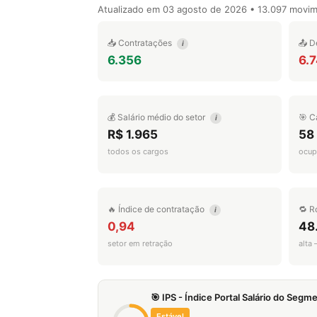
Atualizado em
03 agosto de 2026
• 13.097 movi
📥 Contratações
📤 D
i
6.356
6.7
💰 Salário médio do setor
🎯 C
i
R$ 1.965
58
todos os cargos
ocup
🔥 Índice de contratação
🔁 R
i
0,94
48
setor em retração
alta
🎯 IPS - Índice Portal Salário do Seg
Estável