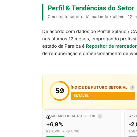
Perfil & Tendências do Setor
Como este setor está mudando • últimos 12 m
De acordo com dados do Portal Salário / C
nos últimos 12 meses, empregando profiss
estado da Paraíba é
Repositor de mercador
de remuneração e dimensionamento de wor
ÍNDICE DE FUTURO SETORIAL
I
59
ESTÁVEL
💰
📈
SALÁRIO REAL DO SETOR
V
I
+6,9%
-2
R$ 1.590 → R$ 1.700
1.58