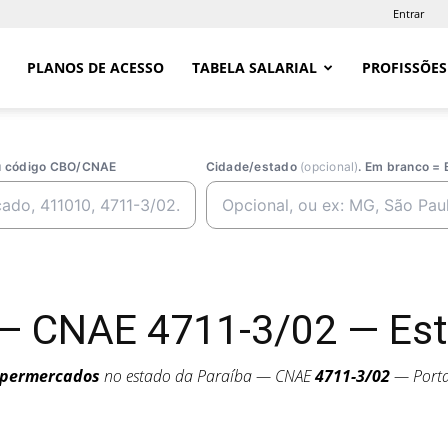
Entrar
PLANOS DE ACESSO
TABELA SALARIAL
PROFISSÕES
ou código CBO/CNAE
Cidade/estado
(opcional)
. Em branco = 
 CNAE 4711-3/02 — Est
permercados
no estado da Paraíba — CNAE
4711-3/02
— Porta