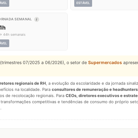
ÁVEL
ESTÁVEL
ORNADA SEMANAL
I
1h
→ 44h semanais
ÁVEL
(trimestres 07/2025 a 06/2026), o setor de
Supermercados
apresen
iretores regionais de RH
, a evolução da escolaridade e da jornada sina
nefícios na localidade. Para
consultores de remuneração e headhunters
os de recolocação regionais. Para
CEOs, diretores executivos e estrat
am transformações competitivas e tendências de consumo do próprio seto
.