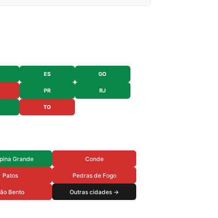
ES
GO
PR
RJ
TO
ina Grande
Conde
Patos
Pedras de Fogo
ão Bento
Outras cidades →