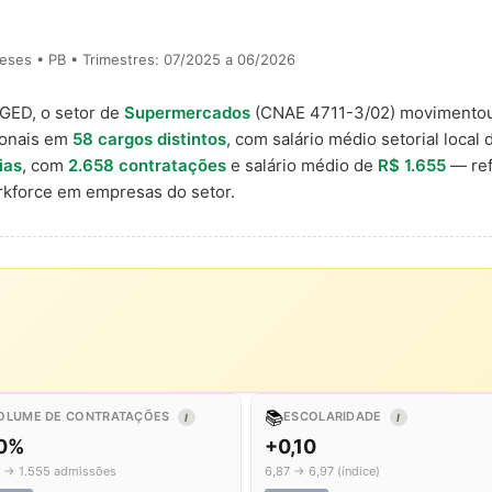
eses • PB • Trimestres: 07/2025 a 06/2026
AGED, o setor de
Supermercados
(CNAE 4711-3/02) movimento
ionais em
58 cargos distintos
, com salário médio setorial local
ias
, com
2.658 contratações
e salário médio de
R$ 1.655
— ref
kforce em empresas do setor.
📚
OLUME DE CONTRATAÇÕES
ESCOLARIDADE
I
I
,0%
+0,10
7 → 1.555 admissões
6,87 → 6,97 (índice)