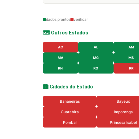
dados prontos
verificar
🗺️ Outros Estados
AC
AL
AM
MA
MG
MS
RN
RO
RR
🏙️ Cidades do Estado
Bananeiras
Bayeux
Guarabira
Itaporanga
Pombal
Princesa Isabel