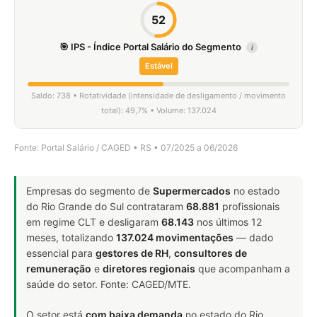
52
🎯 IPS - Índice Portal Salário do Segmento
i
Estável
Saldo: 738 • Rotatividade (intensidade de desligamento / movimento
total): 49,7% • Volume: 137.024
Fonte: Portal Salário / CAGED • RS • 07/2025 a 06/2026
Empresas do segmento de
Supermercados
no estado
do Rio Grande do Sul contrataram
68.881
profissionais
em regime CLT e desligaram
68.143
nos últimos 12
meses, totalizando
137.024 movimentações
— dado
essencial para
gestores de RH
,
consultores de
remuneração
e
diretores regionais
que acompanham a
saúde do setor. Fonte: CAGED/MTE.
O setor está
com baixa demanda
no estado do Rio