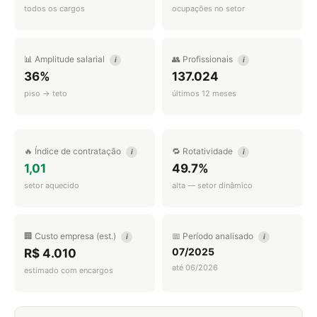
todos os cargos
ocupações no setor
📊 Amplitude salarial
👥 Profissionais
i
i
36%
137.024
piso → teto
últimos 12 meses
🔥 Índice de contratação
🔁 Rotatividade
i
i
1,01
49.7%
setor aquecido
alta — setor dinâmico
🏢 Custo empresa (est.)
📅 Período analisado
i
i
07/2025
R$ 4.010
até 06/2026
estimado com encargos