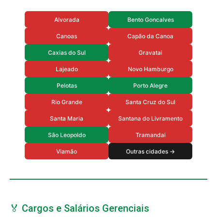
Alvorada
Bento Goncalves
Canoas
Capão da Canoa
Caxias do Sul
Gravatai
Lajeado
Novo Hamburgo
Pelotas
Porto Alegre
Rio Grande
Santa Cruz do Sul
Santa Maria
Santana do Livramento
São Leopoldo
Tramandai
Viamão
Outras cidades →
🏅 Cargos e Salários Gerenciais