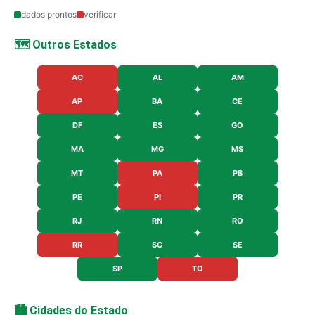
dados prontos
verificar
🗺️ Outros Estados
AC
AL
AM
AP
BA
CE
DF
ES
GO
MA
MG
MS
MT
PA
PB
PE
PI
PR
RJ
RN
RO
RR
SC
SE
SP
TO
🏙️ Cidades do Estado