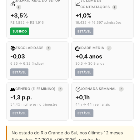
SALÁRIO REAL DO SETOR
VOLUME DE
💰
📈
CONTRATAÇÕES
I
I
+3,5%
+1,0%
R$ 1.852 → R$ 1.916
16.432 → 16.597 admissões
SUBINDO
ESTÁVEL
📚
🎂
ESCOLARIDADE
IDADE MÉDIA
I
I
-0,03
+0,4 anos
6,35 → 6,32 (índice)
30,5 → 30,9 anos
ESTÁVEL
ESTÁVEL
👥
🕐
GÊNERO (% FEMININO)
JORNADA SEMANAL
I
I
-1,3 p.p.
+0,1h
54,4% mulheres no trimestre
44h → 44h semanais
ESTÁVEL
ESTÁVEL
No estado do Rio Grande do Sul, nos últimos 12 meses
(trimestres 07/2025 a 06/2026), o setor de