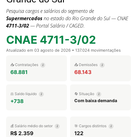
Pesquisa cargos e salários do segmento de
Supermercados
no estado do Rio Grande do Sul — CNAE
4711-3/02
— Portal Salário / CAGED.
CNAE 4711-3/02
Atualizado em
03 agosto de 2026
• 137.024 movimentações
📥 Contratações
📤 Demissões
i
i
68.881
68.143
⚖️ Saldo líquido
🔄 Situação
i
i
Com baixa demanda
+738
💰 Salário médio do setor
🎯 Cargos distintos
i
i
R$ 2.359
122