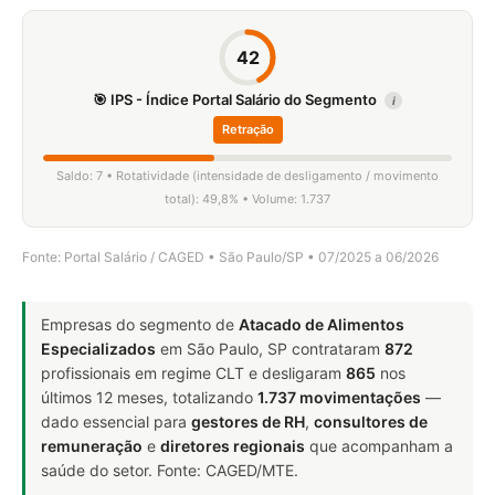
42
🎯 IPS - Índice Portal Salário do Segmento
i
Retração
Saldo: 7 • Rotatividade (intensidade de desligamento / movimento
total): 49,8% • Volume: 1.737
Fonte: Portal Salário / CAGED • São Paulo/SP • 07/2025 a 06/2026
Empresas do segmento de
Atacado de Alimentos
Especializados
em São Paulo, SP contrataram
872
profissionais em regime CLT e desligaram
865
nos
últimos 12 meses, totalizando
1.737 movimentações
—
dado essencial para
gestores de RH
,
consultores de
remuneração
e
diretores regionais
que acompanham a
saúde do setor. Fonte: CAGED/MTE.