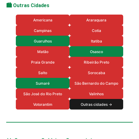
🏙️ Outras Cidades
Americana
Araraquara
Campinas
Cotia
Guarulhos
Itatiba
Matão
Osasco
Praia Grande
Ribeirão Preto
Salto
Sorocaba
Sumaré
São Bernardo do Campo
São José do Rio Preto
Valinhos
Votorantim
Outras cidades →