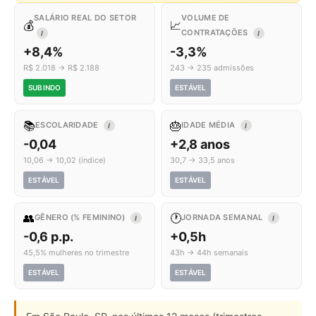
SALÁRIO REAL DO SETOR
VOLUME DE
💰
📈
CONTRATAÇÕES
I
I
+8,4%
-3,3%
R$ 2.018 → R$ 2.188
243 → 235 admissões
SUBINDO
ESTÁVEL
📚
🎂
ESCOLARIDADE
IDADE MÉDIA
I
I
-0,04
+2,8 anos
10,06 → 10,02 (índice)
30,7 → 33,5 anos
ESTÁVEL
ESTÁVEL
👥
🕐
GÊNERO (% FEMININO)
JORNADA SEMANAL
I
I
-0,6 p.p.
+0,5h
45,5% mulheres no trimestre
43h → 44h semanais
ESTÁVEL
ESTÁVEL