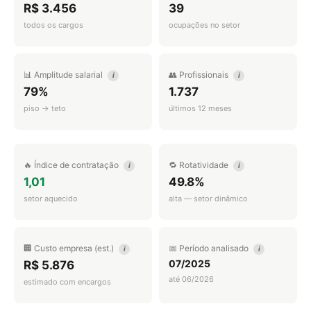
R$ 3.456
39
todos os cargos
ocupações no setor
📊 Amplitude salarial
👥 Profissionais
i
i
79%
1.737
piso → teto
últimos 12 meses
🔥 Índice de contratação
🔁 Rotatividade
i
i
1,01
49.8%
setor aquecido
alta — setor dinâmico
🏢 Custo empresa (est.)
📅 Período analisado
i
i
07/2025
R$ 5.876
até 06/2026
estimado com encargos