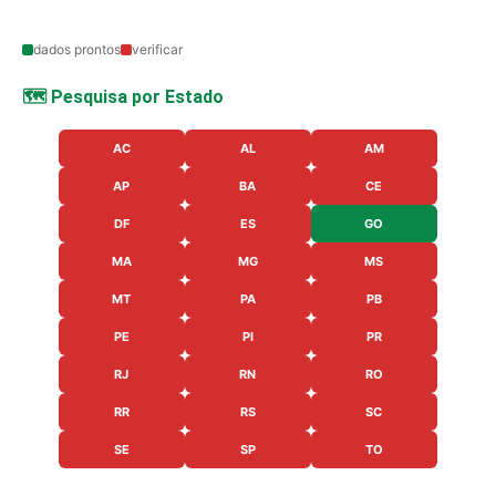
dados prontos
verificar
🗺️ Pesquisa por Estado
AC
AL
AM
AP
BA
CE
DF
ES
GO
MA
MG
MS
MT
PA
PB
PE
PI
PR
RJ
RN
RO
RR
RS
SC
SE
SP
TO