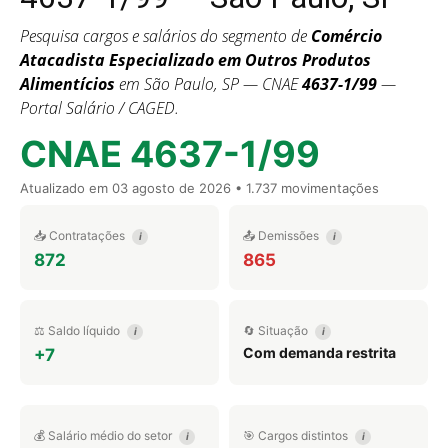
Pesquisa cargos e salários do segmento de
Comércio
Atacadista Especializado em Outros Produtos
Alimentícios
em São Paulo, SP — CNAE
4637-1/99
—
Portal Salário / CAGED.
CNAE 4637-1/99
Atualizado em
03 agosto de 2026
• 1.737 movimentações
📥 Contratações
📤 Demissões
i
i
872
865
⚖️ Saldo líquido
🔄 Situação
i
i
Com demanda restrita
+7
💰 Salário médio do setor
🎯 Cargos distintos
i
i