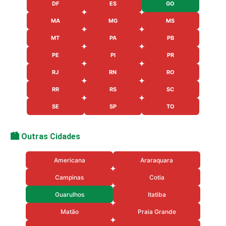
DF
ES
GO
MA
MG
MS
MT
PA
PB
PE
PI
PR
RJ
RN
RO
RR
RS
SC
SE
SP
TO
🏙️ Outras Cidades
Americana
Araraquara
Campinas
Cotia
Guarulhos
Itatiba
Matão
Praia Grande