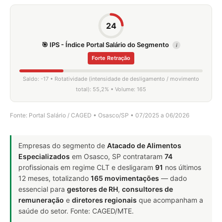
24
🎯 IPS - Índice Portal Salário do Segmento
i
Forte Retração
Saldo: -17 • Rotatividade (intensidade de desligamento / movimento
total): 55,2% • Volume: 165
Fonte: Portal Salário / CAGED • Osasco/SP • 07/2025 a 06/2026
Empresas do segmento de
Atacado de Alimentos
Especializados
em Osasco, SP contrataram
74
profissionais em regime CLT e desligaram
91
nos últimos
12 meses, totalizando
165 movimentações
— dado
essencial para
gestores de RH
,
consultores de
remuneração
e
diretores regionais
que acompanham a
saúde do setor. Fonte: CAGED/MTE.