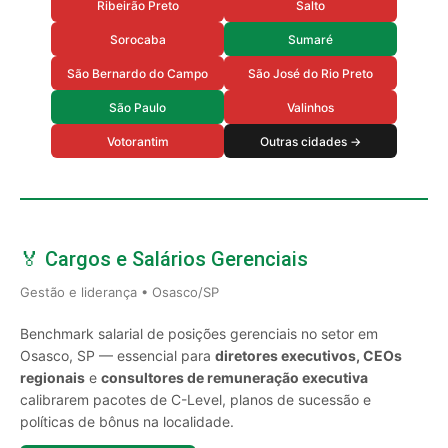
Ribeirão Preto
Salto
Sorocaba
Sumaré
São Bernardo do Campo
São José do Rio Preto
São Paulo
Valinhos
Votorantim
Outras cidades →
🏅 Cargos e Salários Gerenciais
Gestão e liderança • Osasco/SP
Benchmark salarial de posições gerenciais no setor em
Osasco, SP — essencial para
diretores executivos, CEOs
regionais
e
consultores de remuneração executiva
calibrarem pacotes de C-Level, planos de sucessão e
políticas de bônus na localidade.