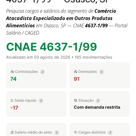
Pesquisa cargos e salários do segmento de
Comércio
Atacadista Especializado em Outros Produtos
Alimentícios
em Osasco, SP — CNAE
4637-1/99
— Portal
Salário / CAGED.
CNAE 4637-1/99
Atualizado em
03 agosto de 2026
• 165 movimentações
📥 Contratações
📤 Demissões
i
i
74
91
⚖️ Saldo líquido
🔄 Situação
i
i
Com demanda restrita
-17
💰 Salário médio do setor
🎯 Cargos distintos
i
i