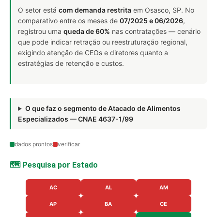
O setor está
com demanda restrita
em Osasco, SP. No
comparativo entre os meses de
07/2025 e 06/2026
,
registrou uma
queda de 60%
nas contratações — cenário
que pode indicar retração ou reestruturação regional,
exigindo atenção de CEOs e diretores quanto a
estratégias de retenção e custos.
O que faz o segmento de Atacado de Alimentos
Especializados — CNAE 4637-1/99
dados prontos
verificar
🗺️ Pesquisa por Estado
AC
AL
AM
AP
BA
CE