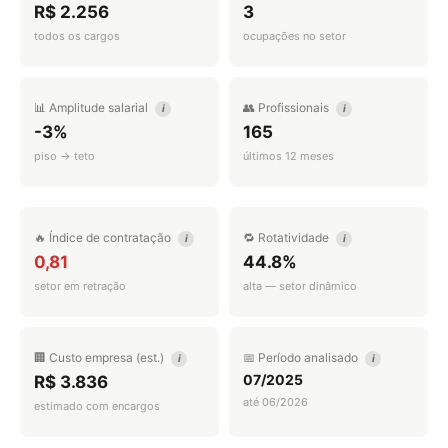
R$ 2.256
3
todos os cargos
ocupações no setor
📊 Amplitude salarial
👥 Profissionais
i
i
-3%
165
piso → teto
últimos 12 meses
🔥 Índice de contratação
🔁 Rotatividade
i
i
0,81
44.8%
setor em retração
alta — setor dinâmico
🏢 Custo empresa (est.)
📅 Período analisado
i
i
07/2025
R$ 3.836
até 06/2026
estimado com encargos