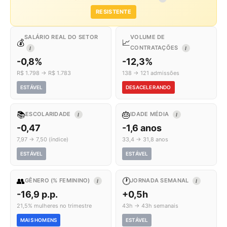
RESISTENTE
SALÁRIO REAL DO SETOR
VOLUME DE
💰
📈
CONTRATAÇÕES
I
I
-0,8%
-12,3%
R$ 1.798 → R$ 1.783
138 → 121 admissões
ESTÁVEL
DESACELERANDO
📚
🎂
ESCOLARIDADE
IDADE MÉDIA
I
I
-0,47
-1,6 anos
7,97 → 7,50 (índice)
33,4 → 31,8 anos
ESTÁVEL
ESTÁVEL
👥
🕐
GÊNERO (% FEMININO)
JORNADA SEMANAL
I
I
-16,9 p.p.
+0,5h
21,5% mulheres no trimestre
43h → 43h semanais
MAIS HOMENS
ESTÁVEL