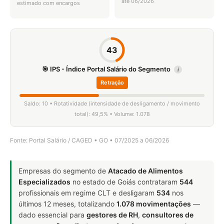
até 06/2026
estimado com encargos
43
🎯 IPS - Índice Portal Salário do Segmento
i
Retração
Saldo: 10 • Rotatividade (intensidade de desligamento / movimento
total): 49,5% • Volume: 1.078
Fonte: Portal Salário / CAGED • GO • 07/2025 a 06/2026
Empresas do segmento de
Atacado de Alimentos
Especializados
no estado de Goiás contrataram
544
profissionais em regime CLT e desligaram
534
nos
últimos 12 meses, totalizando
1.078 movimentações
—
dado essencial para
gestores de RH
,
consultores de