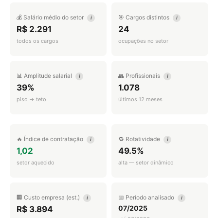
💰 Salário médio do setor
🎯 Cargos distintos
i
i
R$ 2.291
24
todos os cargos
ocupações no setor
📊 Amplitude salarial
👥 Profissionais
i
i
39%
1.078
piso → teto
últimos 12 meses
🔥 Índice de contratação
🔁 Rotatividade
i
i
1,02
49.5%
setor aquecido
alta — setor dinâmico
🏢 Custo empresa (est.)
📅 Período analisado
i
i
07/2025
R$ 3.894