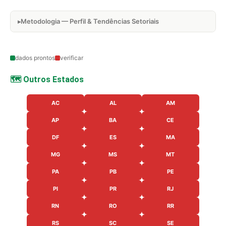
Metodologia — Perfil & Tendências Setoriais
dados prontos
verificar
🗺️ Outros Estados
AC
AL
AM
AP
BA
CE
DF
ES
MA
MG
MS
MT
PA
PB
PE
PI
PR
RJ
RN
RO
RR
RS
SC
SE