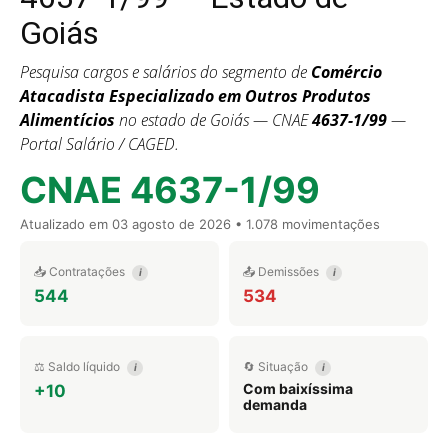
Goiás
Pesquisa cargos e salários do segmento de
Comércio
Atacadista Especializado em Outros Produtos
Alimentícios
no estado de Goiás — CNAE
4637-1/99
—
Portal Salário / CAGED.
CNAE 4637-1/99
Atualizado em
03 agosto de 2026
• 1.078 movimentações
📥 Contratações
📤 Demissões
i
i
544
534
⚖️ Saldo líquido
🔄 Situação
i
i
Com baixíssima
+10
demanda