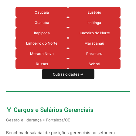
Caucaia
Eusébio
Guaiuba
Itaitinga
Itapipoca
Juazeiro do Norte
Limoeiro do Norte
Maracanaú
Morada Nova
Paracuru
Russas
Sobral
Outras cidades →
🏅 Cargos e Salários Gerenciais
Gestão e liderança • Fortaleza/CE
Benchmark salarial de posições gerenciais no setor em