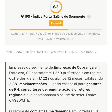
63
🎯 IPS - Índice Portal Salário do Segmento
i
Estável
Saldo: 137 • Rotatividade (intensidade de desligamento / movimento
total): 47,1% • Volume: 2.381
Fonte: Portal Salário / CAGED • Fortaleza/CE • 07/2025 a 06/2026
Empresas do segmento de
Empresas de Cobrança
em
Fortaleza, CE contrataram
1.259
profissionais em regime
CLT e desligaram
1.122
nos últimos 12 meses, totalizando
2.381 movimentações
— dado essencial para
gestores
de RH
,
consultores de remuneração
e
diretores
regionais
que acompanham a saúde do setor. Fonte:
CAGED/MTE.
O setor está
com altíssima demanda
em Fortaleza, CE.