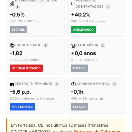
SALÁRIO REAL DO SETOR
VOLUME DE
💰
📈
CONTRATAÇÕES
I
I
-0,5%
+40,2%
R$ 1.702 → R$ 1.693
266 → 373 admissões
ESTÁVEL
ACELERANDO
📚
🎂
ESCOLARIDADE
IDADE MÉDIA
I
I
-1,82
+0,0 anos
9,05 → 7,23 (índice)
31,9 → 31,9 anos
DESQUALIFICANDO
ESTÁVEL
👥
🕐
GÊNERO (% FEMININO)
JORNADA SEMANAL
I
I
-5,6 p.p.
-0,1h
55,0% mulheres no trimestre
44h → 43h semanais
MAIS HOMENS
ESTÁVEL
Em Fortaleza, CE, nos últimos 12 meses (trimestres
07/2025 a 06/2026), o setor de
Empresas de Cobrança