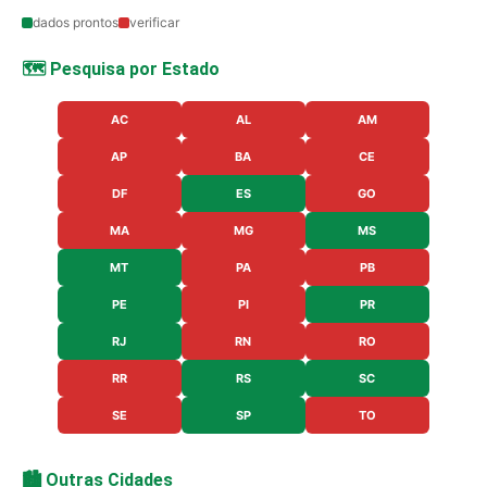
dados prontos
verificar
🗺️ Pesquisa por Estado
AC
AL
AM
AP
BA
CE
DF
ES
GO
MA
MG
MS
MT
PA
PB
PE
PI
PR
RJ
RN
RO
RR
RS
SC
SE
SP
TO
🏙️ Outras Cidades