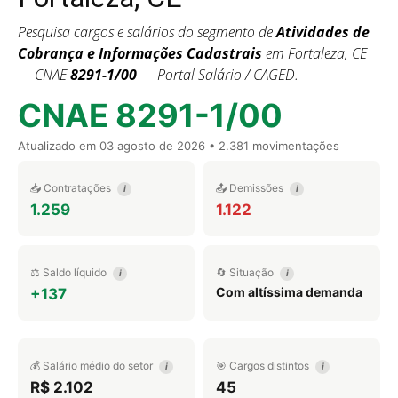
Pesquisa cargos e salários do segmento de
Atividades de
Cobrança e Informações Cadastrais
em Fortaleza, CE
— CNAE
8291-1/00
— Portal Salário / CAGED.
CNAE 8291-1/00
Atualizado em
03 agosto de 2026
• 2.381 movimentações
📥 Contratações
📤 Demissões
i
i
1.259
1.122
⚖️ Saldo líquido
🔄 Situação
i
i
Com altíssima demanda
+137
💰 Salário médio do setor
🎯 Cargos distintos
i
i
R$ 2.102
45