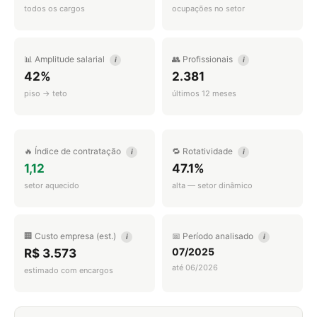
todos os cargos
ocupações no setor
📊 Amplitude salarial
👥 Profissionais
i
i
42%
2.381
piso → teto
últimos 12 meses
🔥 Índice de contratação
🔁 Rotatividade
i
i
1,12
47.1%
setor aquecido
alta — setor dinâmico
🏢 Custo empresa (est.)
📅 Período analisado
i
i
07/2025
R$ 3.573
até 06/2026
estimado com encargos