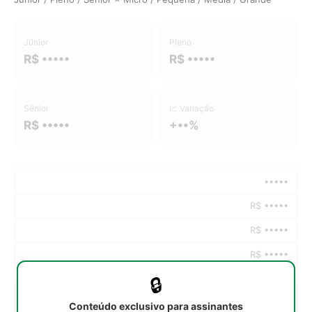
Júnior
Pleno
R$ •••••
R$ •••••
Sênior
📈 Variação
R$ •••••
+••%
•••••
R$ •••••
R$ •••••
R$ •••••
🔒
•••••
Conteúdo exclusivo para assinantes