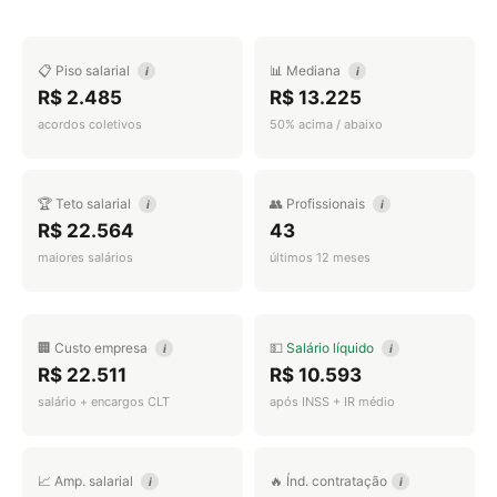
📋 Piso salarial
📊 Mediana
i
i
R$ 2.485
R$ 13.225
acordos coletivos
50% acima / abaixo
🏆 Teto salarial
👥 Profissionais
i
i
R$ 22.564
43
maiores salários
últimos 12 meses
🏢 Custo empresa
💵
Salário líquido
i
i
R$ 22.511
R$ 10.593
salário + encargos CLT
após INSS + IR médio
📈 Amp. salarial
🔥 Índ. contratação
i
i