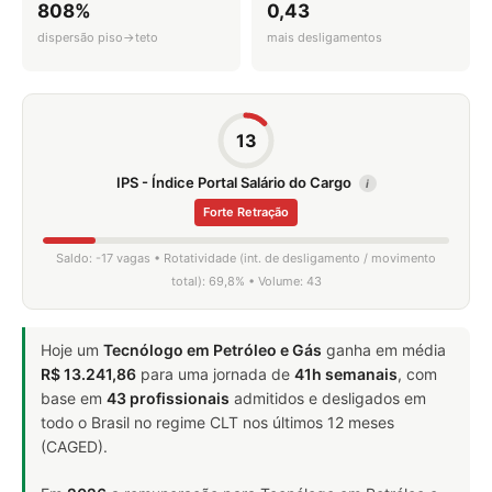
808%
0,43
dispersão piso→teto
mais desligamentos
13
IPS - Índice Portal Salário do Cargo
i
Forte Retração
Saldo: -17 vagas • Rotatividade (int. de desligamento / movimento
total): 69,8% • Volume: 43
Hoje um
Tecnólogo em Petróleo e Gás
ganha em média
R$ 13.241,86
para uma jornada de
41h semanais
, com
base em
43 profissionais
admitidos e desligados em
todo o Brasil no regime CLT nos últimos 12 meses
(CAGED).