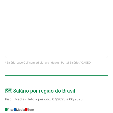
*Salário base CLT sem adicionais · dados: Portal Salário / CAGED
🗺️ Salário por região do Brasil
Piso · Média · Teto • período: 07/2025 a 06/2026
Piso
Média
Teto