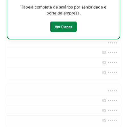
R$ •••••
Tabela completa de salários por senioridade e
porte da empresa.
R$ •••••
R$ •••••
Ver Planos
•••••
R$ •••••
R$ •••••
R$ •••••
•••••
R$ •••••
R$ •••••
R$ •••••