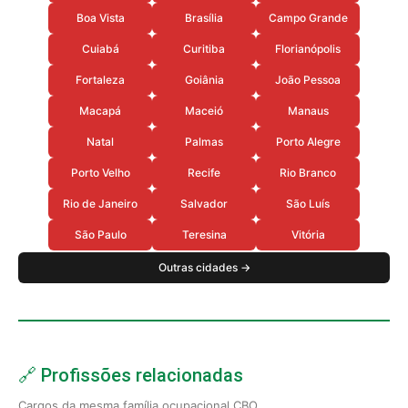
Boa Vista
Brasília
Campo Grande
Cuiabá
Curitiba
Florianópolis
Fortaleza
Goiânia
João Pessoa
Macapá
Maceió
Manaus
Natal
Palmas
Porto Alegre
Porto Velho
Recife
Rio Branco
Rio de Janeiro
Salvador
São Luís
São Paulo
Teresina
Vitória
Outras cidades →
🔗 Profissões relacionadas
Cargos da mesma família ocupacional CBO