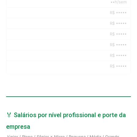
••h/sem
R$ •••••
R$ •••••
R$ •••••
R$ •••••
R$ •••••
R$ •••••
🏅 Salários por nível profissional e porte da
empresa
Júnior / Pleno / Sênior × Micro / Pequena / Média / Grande