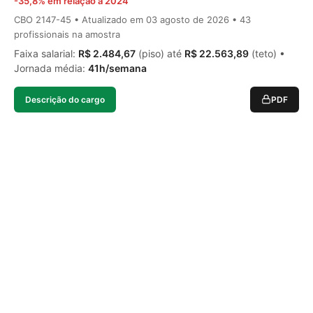
-35,8% em relação a 2024
CBO 2147-45 • Atualizado em
03 agosto de 2026
• 43
profissionais na amostra
Faixa salarial:
R$ 2.484,67
(piso) até
R$ 22.563,89
(teto) •
Jornada média:
41h/semana
Descrição do cargo
PDF