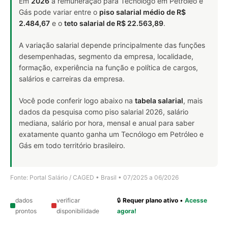
Em
2026
a remuneração para Tecnólogo em Petróleo e
Gás pode variar entre o
piso salarial médio de R$
2.484,67
e o
teto salarial de R$ 22.563,89
.
A variação salarial depende principalmente das funções
desempenhadas, segmento da empresa, localidade,
formação, experiência na função e política de cargos,
salários e carreiras da empresa.
Você pode conferir logo abaixo na
tabela salarial
, mais
dados da pesquisa como piso salarial 2026, salário
mediana, salário por hora, mensal e anual para saber
exatamente quanto ganha um Tecnólogo em Petróleo e
Gás em todo território brasileiro.
Fonte: Portal Salário / CAGED • Brasil • 07/2025 a 06/2026
dados
verificar
🔒
Requer plano ativo
•
Acesse
prontos
disponibilidade
agora!