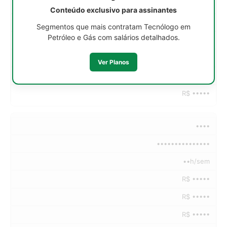
R$ •••••
Conteúdo exclusivo para assinantes
R$ •••••
Segmentos que mais contratam Tecnólogo em
Petróleo e Gás com salários detalhados.
R$ •••••
R$ •••••
Ver Planos
R$ •••••
R$ •••••
••••
•••••••••••••••
••h/sem
R$ •••••
R$ •••••
R$ •••••