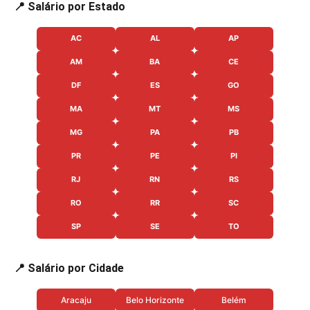
📍 Salário por Estado
AC
AL
AP
AM
BA
CE
DF
ES
GO
MA
MT
MS
MG
PA
PB
PR
PE
PI
RJ
RN
RS
RO
RR
SC
SP
SE
TO
📍 Salário por Cidade
Aracaju
Belo Horizonte
Belém