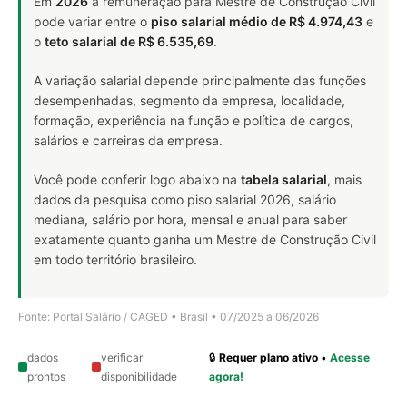
Em
2026
a remuneração para Mestre de Construção Civil
pode variar entre o
piso salarial médio de R$ 4.974,43
e
o
teto salarial de R$ 6.535,69
.
A variação salarial depende principalmente das funções
desempenhadas, segmento da empresa, localidade,
formação, experiência na função e política de cargos,
salários e carreiras da empresa.
Você pode conferir logo abaixo na
tabela salarial
, mais
dados da pesquisa como piso salarial 2026, salário
mediana, salário por hora, mensal e anual para saber
exatamente quanto ganha um Mestre de Construção Civil
em todo território brasileiro.
Fonte: Portal Salário / CAGED • Brasil • 07/2025 a 06/2026
dados
verificar
🔒
Requer plano ativo
•
Acesse
prontos
disponibilidade
agora!