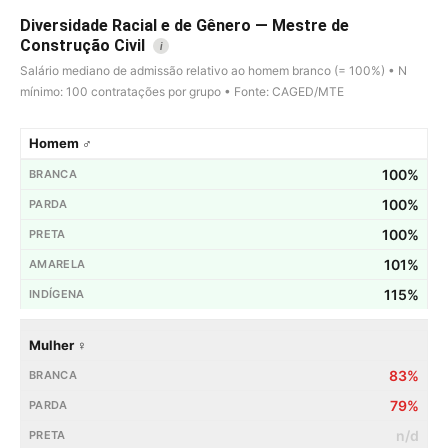
Diversidade Racial e de Gênero — Mestre de
Construção Civil
i
Salário mediano de admissão relativo ao homem branco (= 100%) • N
mínimo: 100 contratações por grupo • Fonte: CAGED/MTE
Homem ♂
100%
100%
100%
101%
115%
Mulher ♀
83%
79%
n/d