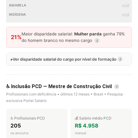
n/d
n/d
Maior disparidade salarial:
Mulher parda
ganha 79%
21%
do homem branco no mesmo cargo
i
Ver disparidade salarial do cargo por nível de formação
i
♿ Inclusão PCD — Mestre de Construção Civil
i
Profissionais com deficiência • últimos 12 meses • Brasil • Pesquisa
exclusiva Portal Salário
♿ Profissionais PCD
💰 Salário médio PCD
205
R$ 4.958
na amostra
mensal