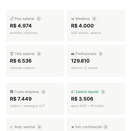
📋 Piso salarial
📊 Mediana
i
i
R$ 4.974
R$ 4.000
acordos coletivos
50% acima / abaixo
🏆 Teto salarial
👥 Profissionais
i
i
R$ 6.536
129.810
maiores salários
últimos 12 meses
🏢 Custo empresa
💵
Salário líquido
i
i
R$ 7.449
R$ 3.506
salário + encargos CLT
após INSS + IR médio
📈 Amp. salarial
🔥 Índ. contratação
i
i