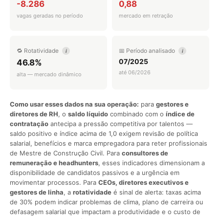
-8.286
0,88
vagas geradas no período
mercado em retração
🔁 Rotatividade
📅 Período analisado
i
i
07/2025
46.8%
até 06/2026
alta — mercado dinâmico
Como usar esses dados na sua operação:
para
gestores e
diretores de RH
, o
saldo líquido
combinado com o
índice de
contratação
antecipa a pressão competitiva por talentos —
saldo positivo e índice acima de 1,0 exigem revisão de política
salarial, benefícios e marca empregadora para reter profissionais
de Mestre de Construção Civil. Para
consultores de
remuneração e headhunters
, esses indicadores dimensionam a
disponibilidade de candidatos passivos e a urgência em
movimentar processos. Para
CEOs, diretores executivos e
gestores de linha
, a
rotatividade
é sinal de alerta: taxas acima
de 30% podem indicar problemas de clima, plano de carreira ou
defasagem salarial que impactam a produtividade e o custo de