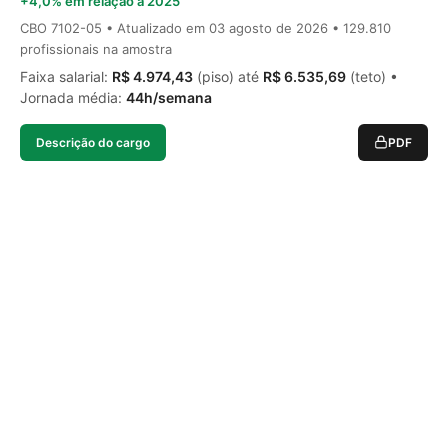
+4,0% em relação a 2025
CBO 7102-05 • Atualizado em
03 agosto de 2026
• 129.810
profissionais na amostra
Faixa salarial:
R$ 4.974,43
(piso) até
R$ 6.535,69
(teto) •
Jornada média:
44h/semana
Descrição do cargo
PDF