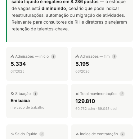
saldo líquido é negativo em 8.286 postos
— o estoque
de vagas está
diminuindo
, cenário que pode indicar
reestruturações, automação ou migração de atividades.
Relevante para consultores de RH e diretores planejarem
retenção de talentos-chave.
📥 Admissões — início
📤 Admissões — fim
i
i
5.334
5.195
07/2025
06/2026
🔄 Situação
📊 Total movimentações
i
i
Em baixa
129.810
mercado de trabalho
60.762 adm · 69.048 desl
⚖️ Saldo líquido
🔥 Índice de contratação
i
i