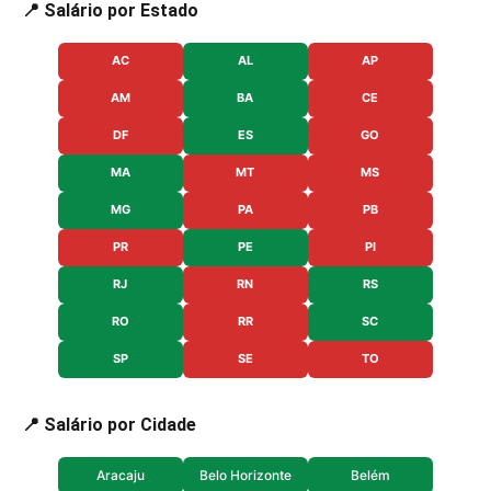
📍 Salário por Estado
AC
AL
AP
AM
BA
CE
DF
ES
GO
MA
MT
MS
MG
PA
PB
PR
PE
PI
RJ
RN
RS
RO
RR
SC
SP
SE
TO
📍 Salário por Cidade
Aracaju
Belo Horizonte
Belém