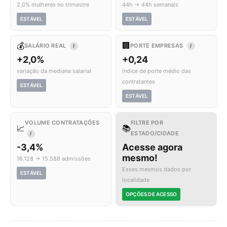
2,0% mulheres no trimestre
44h → 44h semanais
ESTÁVEL
ESTÁVEL
💰
🏢
SALÁRIO REAL
PORTE EMPRESAS
I
I
+2,0%
+0,24
variação da mediana salarial
índice de porte médio das
contratantes
ESTÁVEL
ESTÁVEL
VOLUME CONTRATAÇÕES
FILTRE POR
📈
📚
ESTADO/CIDADE
I
-3,4%
Acesse agora
mesmo!
16.128 → 15.588 admissões
Esses mesmos dados por
ESTÁVEL
localidade
OPÇÕES DE ACESSO