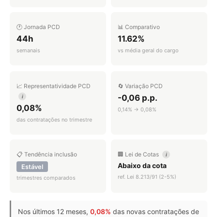
🕐 Jornada PCD
📊 Comparativo
44h
11.62%
semanais
vs média geral do cargo
📈 Representatividade PCD
🔄 Variação PCD
-0,06 p.p.
i
0,08%
0,14% → 0,08%
das contratações no trimestre
📋 Tendência inclusão
🏢 Lei de Cotas
i
Abaixo da cota
Estável
ref. Lei 8.213/91 (2-5%)
trimestres comparados
Nos últimos 12 meses,
0,08%
das novas contratações de