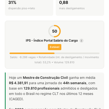
31%
0,88
dispersão piso→teto
mais desligamentos
50
IPS - Índice Portal Salário do Cargo
i
Estável
Saldo: -8.286 vagas • Rotatividade (int. de desligamento / movimento
total): 53,2% • Volume: 129.810
Hoje um
Mestre de Construção Civil
ganha em média
R$ 4.381,91
para uma jornada de
44h semanais
, com
base em
129.810 profissionais
admitidos e desligados
em todo o Brasil no regime CLT nos últimos 12 meses
(CAGED).