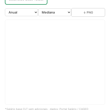
↓ PNG
*Salário base CLT sem adicionais · dados: Portal Salário / CAGED