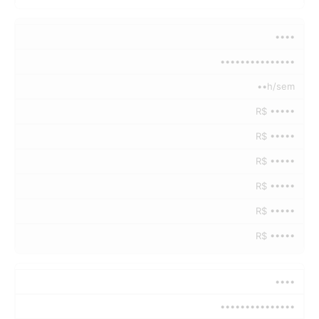
••••
•••••••••••••••
••h/sem
R$ •••••
R$ •••••
R$ •••••
R$ •••••
R$ •••••
R$ •••••
••••
•••••••••••••••