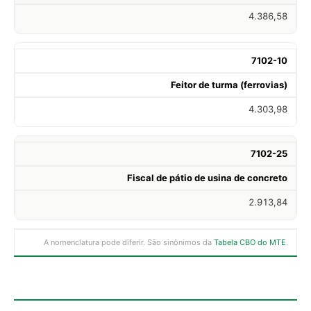
4.386,58
7102-10
Feitor de turma (ferrovias)
4.303,98
7102-25
Fiscal de pátio de usina de concreto
2.913,84
A nomenclatura pode diferir. São sinônimos da
Tabela CBO do MTE
.