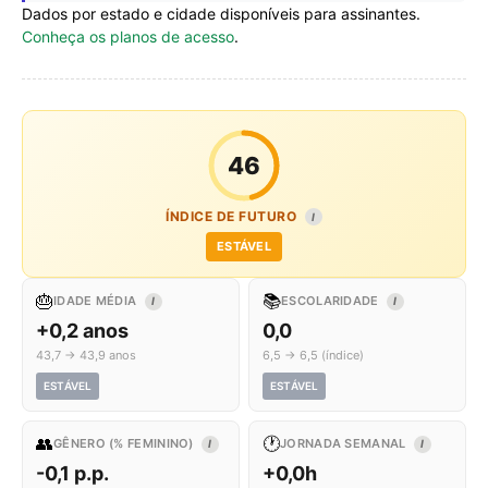
Dados por estado e cidade disponíveis para assinantes.
Conheça os planos de acesso
.
46
ÍNDICE DE FUTURO
I
ESTÁVEL
🎂
📚
IDADE MÉDIA
ESCOLARIDADE
I
I
+0,2 anos
0,0
43,7 → 43,9 anos
6,5 → 6,5 (índice)
ESTÁVEL
ESTÁVEL
👥
🕐
GÊNERO (% FEMININO)
JORNADA SEMANAL
I
I
-0,1 p.p.
+0,0h