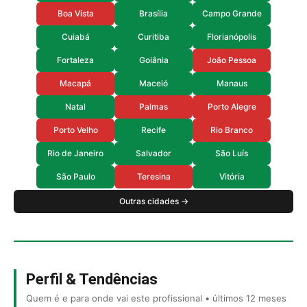
Boa Vista
Brasília
Campo Grande
Cuiabá
Curitiba
Florianópolis
Fortaleza
Goiânia
João Pessoa
Macapá
Maceió
Manaus
Natal
Palmas
Porto Alegre
Porto Velho
Recife
Rio Branco
Rio de Janeiro
Salvador
São Luís
São Paulo
Teresina
Vitória
Outras cidades →
Perfil & Tendências
Quem é e para onde vai este profissional • últimos 12 meses