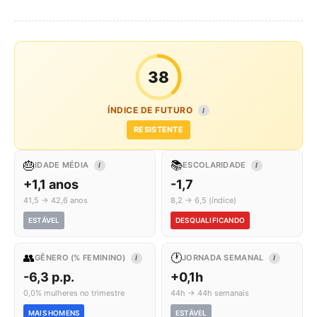
38
ÍNDICE DE FUTURO
I
RESISTENTE
🎂
📚
IDADE MÉDIA
ESCOLARIDADE
I
I
+1,1 anos
-1,7
41,5 → 42,6 anos
8,2 → 6,5 (índice)
ESTÁVEL
DESQUALIFICANDO
👥
🕐
GÊNERO (% FEMININO)
JORNADA SEMANAL
I
I
-6,3 p.p.
+0,1h
0,0% mulheres no trimestre
44h → 44h semanais
MAIS HOMENS
ESTÁVEL