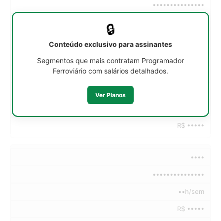
•••••••••••••••
••h/sem
🔒
R$ •••••
Conteúdo exclusivo para assinantes
R$ •••••
Segmentos que mais contratam Programador
Ferroviário com salários detalhados.
R$ •••••
R$ •••••
Ver Planos
R$ •••••
R$ •••••
••••
•••••••••••••••
••h/sem
R$ •••••