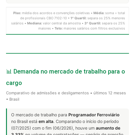
Piso:
média dos acordos e convenções coletivas •
Média:
soma ÷ total
de profissionais CBO 7102-10 •
1º Quartil:
separa os 25% menores
salários •
Mediana:
valor central da amostra •
3º Quartil:
separa os 25%
maiores •
Teto:
maiores salários com filtros exclusivos
📊 Demanda no mercado de trabalho para o
cargo
Comparativo de admissões e desligamentos • últimos 12 meses
• Brasil
O mercado de trabalho para
Programador Ferroviário
no Brasil está
em alta
. Comparando o início do período
(07/2025) com o fim (06/2026), houve um
aumento de
3.33%
no volume de contratações — cenário de pressão