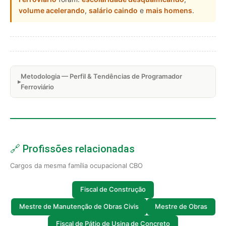
volume acelerando
,
salário caindo
e
mais homens
.
Metodologia — Perfil & Tendências de Programador
Ferroviário
🔗 Profissões relacionadas
Cargos da mesma família ocupacional CBO
Fiscal de Construção
Mestre de Manutenção de Obras Civis
Mestre de Obras
Fiscal de Pátio de Usina de Concreto