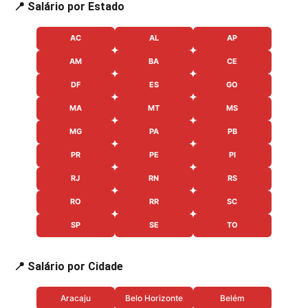
📍 Salário por Estado
AC
AL
AP
AM
BA
CE
DF
ES
GO
MA
MT
MS
MG
PA
PB
PR
PE
PI
RJ
RN
RS
RO
RR
SC
SP
SE
TO
📍 Salário por Cidade
Aracaju
Belo Horizonte
Belém