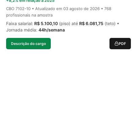
+8,2% em relação a 2025
CBO 7102-10 • Atualizado em
03 agosto de 2026
• 768
profissionais na amostra
Faixa salarial:
R$ 5.100,10
(piso) até
R$ 6.081,75
(teto) •
Jornada média:
44h/semana
Descrição do cargo
PDF