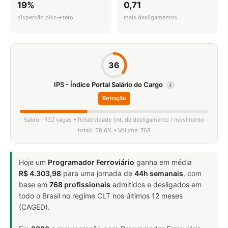
19%
0,71
dispersão piso→teto
mais desligamentos
36
IPS - Índice Portal Salário do Cargo
i
Retração
Saldo: -132 vagas • Rotatividade (int. de desligamento / movimento
total): 58,6% • Volume: 768
Hoje um
Programador Ferroviário
ganha em média
R$ 4.303,98
para uma jornada de
44h semanais
, com
base em
768 profissionais
admitidos e desligados em
todo o Brasil no regime CLT nos últimos 12 meses
(CAGED).