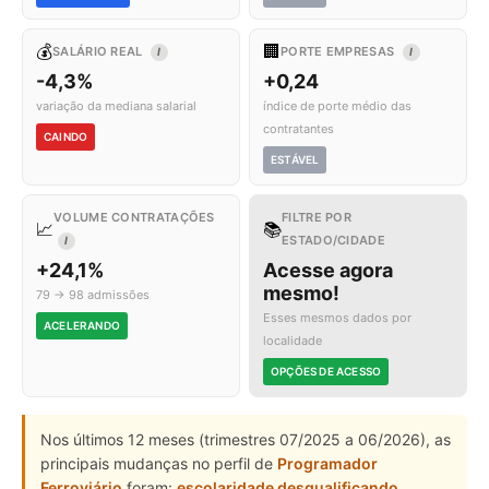
💰
🏢
SALÁRIO REAL
PORTE EMPRESAS
I
I
-4,3%
+0,24
variação da mediana salarial
índice de porte médio das
contratantes
CAINDO
ESTÁVEL
VOLUME CONTRATAÇÕES
FILTRE POR
📈
📚
ESTADO/CIDADE
I
+24,1%
Acesse agora
mesmo!
79 → 98 admissões
Esses mesmos dados por
ACELERANDO
localidade
OPÇÕES DE ACESSO
Nos últimos 12 meses (trimestres 07/2025 a 06/2026), as
principais mudanças no perfil de
Programador
Ferroviário
foram:
escolaridade desqualificando
,