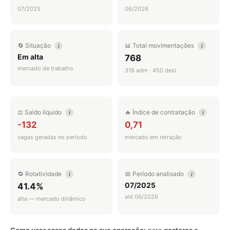
07/2025
06/2026
🔄 Situação
📊 Total movimentações
i
i
Em alta
768
mercado de trabalho
318 adm · 450 desl
⚖️ Saldo líquido
🔥 Índice de contratação
i
i
-132
0,71
vagas geradas no período
mercado em retração
🔁 Rotatividade
📅 Período analisado
i
i
07/2025
41.4%
até 06/2026
alta — mercado dinâmico
Como usar esses dados na sua operação:
para
gestores e