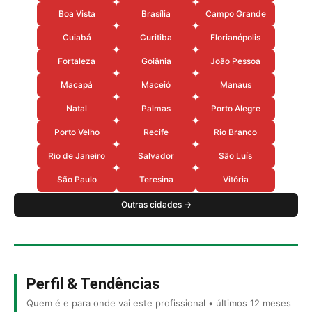
Boa Vista
Brasília
Campo Grande
Cuiabá
Curitiba
Florianópolis
Fortaleza
Goiânia
João Pessoa
Macapá
Maceió
Manaus
Natal
Palmas
Porto Alegre
Porto Velho
Recife
Rio Branco
Rio de Janeiro
Salvador
São Luís
São Paulo
Teresina
Vitória
Outras cidades →
Perfil & Tendências
Quem é e para onde vai este profissional • últimos 12 meses