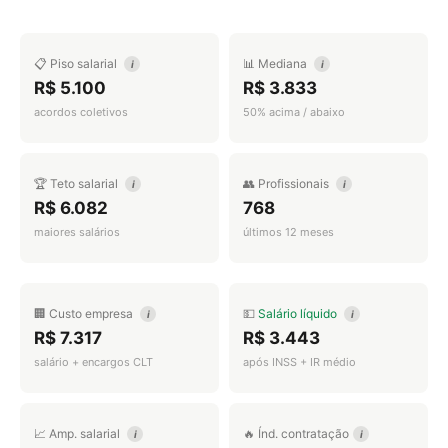
📋 Piso salarial
📊 Mediana
i
i
R$ 5.100
R$ 3.833
acordos coletivos
50% acima / abaixo
🏆 Teto salarial
👥 Profissionais
i
i
R$ 6.082
768
maiores salários
últimos 12 meses
🏢 Custo empresa
💵
Salário líquido
i
i
R$ 7.317
R$ 3.443
salário + encargos CLT
após INSS + IR médio
📈 Amp. salarial
🔥 Índ. contratação
i
i