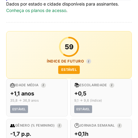
Dados por estado e cidade disponíveis para assinantes.
Conheça os planos de acesso
.
59
ÍNDICE DE FUTURO
I
ESTÁVEL
🎂
📚
IDADE MÉDIA
ESCOLARIDADE
I
I
+1,1 anos
+0,5
35,8 → 36,9 anos
9,1 → 9,6 (índice)
ESTÁVEL
ESTÁVEL
👥
🕐
GÊNERO (% FEMININO)
JORNADA SEMANAL
I
I
-1,7 p.p.
+0,1h