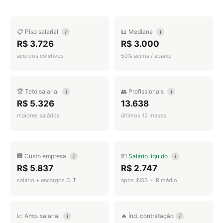
📋 Piso salarial
📊 Mediana
i
i
R$ 3.726
R$ 3.000
acordos coletivos
50% acima / abaixo
🏆 Teto salarial
👥 Profissionais
i
i
R$ 5.326
13.638
maiores salários
últimos 12 meses
🏢 Custo empresa
💵
Salário líquido
i
i
R$ 5.837
R$ 2.747
salário + encargos CLT
após INSS + IR médio
📈 Amp. salarial
🔥 Índ. contratação
i
i