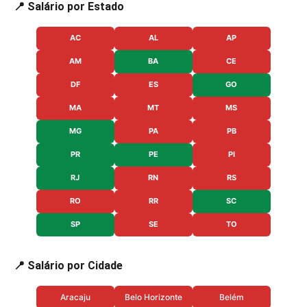
📍 Salário por Estado
AC
AL
AP
AM
BA
CE
DF
ES
GO
MA
MT
MS
MG
PA
PB
PR
PE
PI
RJ
RN
RS
RO
RR
SC
SP
SE
TO
📍 Salário por Cidade
Aracaju
Belo Horizonte
Belém