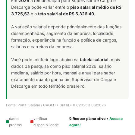
Em
2026
a remuneração para Supervisor de Carga e
Descarga pode variar entre o
piso salarial médio de R$
3.725,53
e o
teto salarial de R$ 5.326,40
.
A variação salarial depende principalmente das funções
desempenhadas, segmento da empresa, localidade,
formação, experiência na função e política de cargos,
salários e carreiras da empresa.
Você pode conferir logo abaixo na
tabela salarial
, mais
dados da pesquisa como piso salarial 2026, salário
mediana, salário por hora, mensal e anual para saber
exatamente quanto ganha um Supervisor de Carga e
Descarga em todo território brasileiro.
Fonte: Portal Salário / CAGED • Brasil • 07/2025 a 06/2026
dados
verificar
🔒
Requer plano ativo
•
Acesse
prontos
disponibilidade
agora!