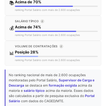
Acima de 70%
📚
ranking Portal Salário com mais de 2.600 ocupações
SALÁRIO TÍPICO
I
Acima de 74%
💰
ranking Portal Salário com mais de 2.600 ocupações
VOLUME DE CONTRATAÇÕES
I
Posição 28%
📊
ranking Portal Salário com mais de 2.600 ocupações
No ranking nacional de mais de 2.600 ocupações
monitoradas pelo Portal Salário,
Supervisor de Carga e
Descarga
se destaca em
formação exigida
acima da
maioria e
salário típico
acima da maioria. Esses dados
são calculados a partir de pesquisa exclusiva do
Portal
Salário
com dados do CAGED/MTE.