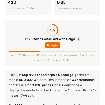
43%
0,65
dispersão piso→teto
mais desligamentos
35
IPS - Índice Portal Salário do Cargo
i
Retração
Saldo: -2.902 vagas • Rotatividade (int. de desligamento / movimento
total): 60,6% • Volume: 13.638
Hoje um
Supervisor de Carga e Descarga
ganha em
média
R$ 3.433,43
para uma jornada de
44h semanais
,
com base em
13.638 profissionais
admitidos e
desligados em todo o Brasil no regime CLT nos últimos 12
meses (CAGED).