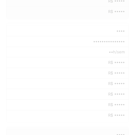
R$ •••••
R$ •••••
••••
•••••••••••••••
••h/sem
R$ •••••
R$ •••••
R$ •••••
R$ •••••
R$ •••••
R$ •••••
••••