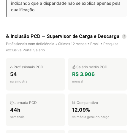
indicando que a disparidade não se explica apenas pela
qualificação.
♿ Inclusão PCD — Supervisor de Carga e Descarga
i
Profissionais com deficiência • últimos 12 meses • Brasil • Pesquisa
exclusiva Portal Salário
♿ Profissionais PCD
💰 Salário médio PCD
54
R$ 3.906
na amostra
mensal
🕐 Jornada PCD
📊 Comparativo
44h
12.09%
semanais
vs média geral do cargo