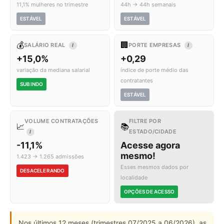
11,1% mulheres no trimestre
44h → 44h semanais
ESTÁVEL
ESTÁVEL
💰
🏢
SALÁRIO REAL
PORTE EMPRESAS
I
I
+15,0%
+0,29
variação da mediana salarial
índice de porte médio das
contratantes
SUBINDO
ESTÁVEL
VOLUME CONTRATAÇÕES
FILTRE POR
📈
📚
ESTADO/CIDADE
I
-11,1%
Acesse agora
mesmo!
1.423 → 1.265 admissões
Esses mesmos dados por
DESACELERANDO
localidade
OPÇÕES DE ACESSO
Nos últimos 12 meses (trimestres 07/2025 a 06/2026), as