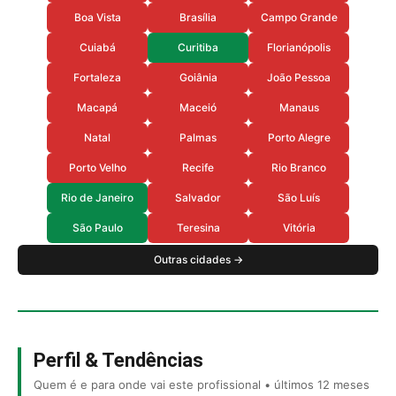
Boa Vista
Brasília
Campo Grande
Cuiabá
Curitiba
Florianópolis
Fortaleza
Goiânia
João Pessoa
Macapá
Maceió
Manaus
Natal
Palmas
Porto Alegre
Porto Velho
Recife
Rio Branco
Rio de Janeiro
Salvador
São Luís
São Paulo
Teresina
Vitória
Outras cidades →
Perfil & Tendências
Quem é e para onde vai este profissional • últimos 12 meses