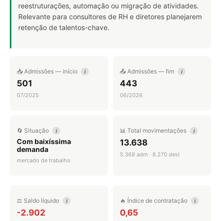
reestruturações, automação ou migração de atividades.
Relevante para consultores de RH e diretores planejarem
retenção de talentos-chave.
📥 Admissões — início
📤 Admissões — fim
i
i
501
443
07/2025
06/2026
🔄 Situação
📊 Total movimentações
i
i
Com baixíssima
13.638
demanda
5.368 adm · 8.270 desl
mercado de trabalho
⚖️ Saldo líquido
🔥 Índice de contratação
i
i
-2.902
0,65