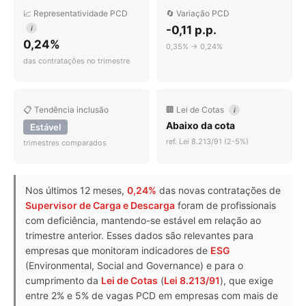
📈 Representatividade PCD
🔄 Variação PCD
-0,11 p.p.
i
0,24%
0,35% → 0,24%
das contratações no trimestre
📋 Tendência inclusão
🏢 Lei de Cotas
i
Abaixo da cota
Estável
ref. Lei 8.213/91 (2-5%)
trimestres comparados
Nos últimos 12 meses,
0,24%
das novas contratações de
Supervisor de Carga e Descarga
foram de profissionais
com deficiência, mantendo-se estável em relação ao
trimestre anterior. Esses dados são relevantes para
empresas que monitoram indicadores de
ESG
(Environmental, Social and Governance) e para o
cumprimento da
Lei de Cotas
(
Lei 8.213/91
), que exige
entre 2% e 5% de vagas PCD em empresas com mais de