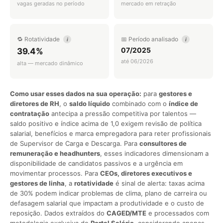
vagas geradas no período
mercado em retração
🔁 Rotatividade
📅 Período analisado
i
i
07/2025
39.4%
até 06/2026
alta — mercado dinâmico
Como usar esses dados na sua operação:
para
gestores e
diretores de RH
, o
saldo líquido
combinado com o
índice de
contratação
antecipa a pressão competitiva por talentos —
saldo positivo e índice acima de 1,0 exigem revisão de política
salarial, benefícios e marca empregadora para reter profissionais
de Supervisor de Carga e Descarga. Para
consultores de
remuneração e headhunters
, esses indicadores dimensionam a
disponibilidade de candidatos passivos e a urgência em
movimentar processos. Para
CEOs, diretores executivos e
gestores de linha
, a
rotatividade
é sinal de alerta: taxas acima
de 30% podem indicar problemas de clima, plano de carreira ou
defasagem salarial que impactam a produtividade e o custo de
reposição. Dados extraídos do
CAGED/MTE
e processados com
metodologia exclusiva do
Portal Salário
, considerando apenas