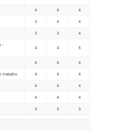
4
4
4
3
4
4
3
3
4
o -
4
4
5
4
4
4
o trabalho
4
4
4
4
4
4
4
4
4
3
3
3