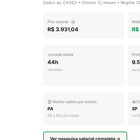
Dados do CAGED • Últimos 12 meses • Regime CLT
Piso salarial
Médi
i
R$ 3.931,04
R$
Jornada média
Prof
44h
9.
semanais
na b
🏆 Melhor salário por estado
📥 E
PA
SP
R$ 3.862,04 média
1.41
Ver pesquisa salarial completa →