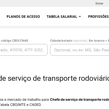
Entrar
PLANOS DE ACESSO
TABELA SALARIAL
PROFISSÕES
ou código CBO/CNAE
Cidade/estado
(opcional)
. Em branco = 
 serviço de transporte rodoviári
rios e mercado de trabalho para
Chefe de serviço de transporte rod
abela CBO/MTE e CAGED.