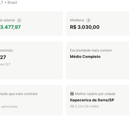
 • Brasil
a salarial
Mediana
i
i
 3.477,97
R$ 3.030,00
issionais
Escolaridade mais comum
Médio Completo
527
ase CLT
stado que mais contrata
🏙️ Melhor salário por cidade
Itapecerica da Serra/SP
R$ 5.224,36 média
5 admissões