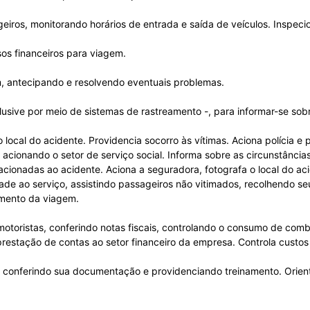
eiros, monitorando horários de entrada e saída de veículos. Inspe
sos financeiros para viagem.
m, antecipando e resolvendo eventuais problemas.
clusive por meio de sistemas de rastreamento -, para informar-se sob
local do acidente. Providencia socorro às vítimas. Aciona polícia e 
, acionando o setor de serviço social. Informa sobre as circunstânci
acionadas ao acidente. Aciona a seguradora, fotografa o local do a
dade ao serviço, assistindo passageiros não vitimados, recolhendo s
uimento da viagem.
otoristas, conferindo notas fiscais, controlando o consumo de combu
prestação de contas ao setor financeiro da empresa. Controla custos
, conferindo sua documentação e providenciando treinamento. Orienta