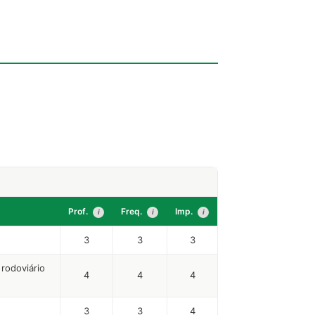
Prof.
Freq.
Imp.
i
i
i
3
3
3
rodoviário
4
4
4
3
3
4