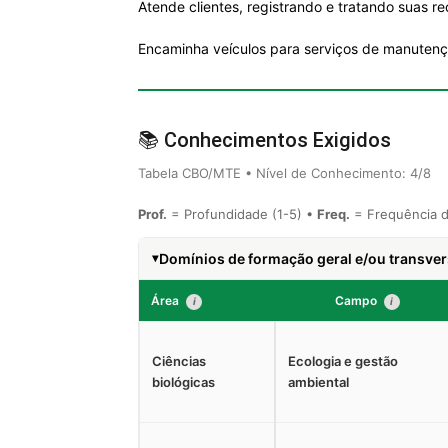
Atende clientes, registrando e tratando suas r
Encaminha veículos para serviços de manutenç
📚 Conhecimentos Exigidos
Tabela CBO/MTE • Nível de Conhecimento: 4/8
Prof.
= Profundidade (1-5) •
Freq.
= Frequência d
Domínios de formação geral e/ou transver
Área
Campo
i
i
Ciências
Ecologia e gestão
biológicas
ambiental