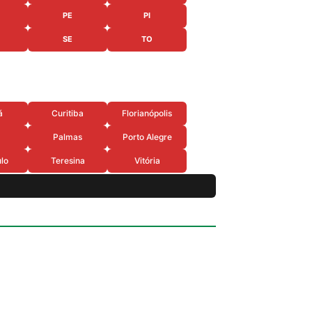
PE
PI
SE
TO
á
Curitiba
Florianópolis
Palmas
Porto Alegre
lo
Teresina
Vitória