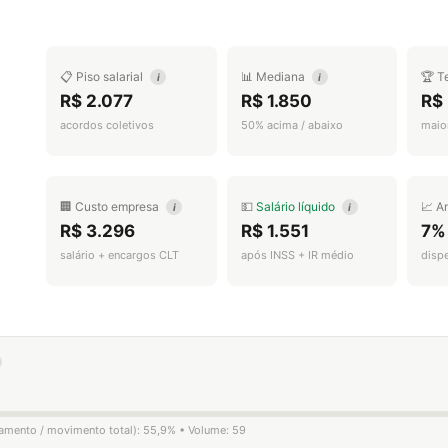
📋 Piso salarial
📊 Mediana
🏆 T
i
i
R$ 2.077
R$ 1.850
R$
acordos coletivos
50% acima / abaixo
maior
🏢 Custo empresa
💵
Salário líquido
📈 A
i
i
R$ 3.296
R$ 1.551
7%
salário + encargos CLT
após INSS + IR médio
disp
igamento / movimento total): 55,9% • Volume: 59