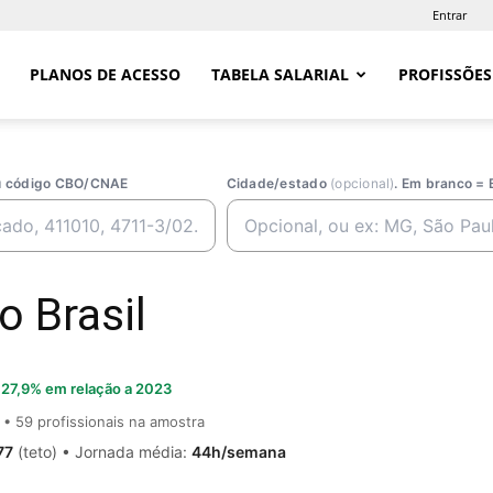
Entrar
PLANOS DE ACESSO
TABELA SALARIAL
PROFISSÕES
ou código CBO/CNAE
Cidade/estado
(opcional)
. Em branco = 
o Brasil
27,9% em relação a 2023
• 59 profissionais na amostra
77
(teto) • Jornada média:
44h/semana