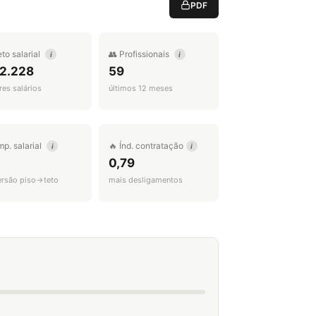
PDF
eto salarial
👥 Profissionais
i
i
 2.228
59
es salários
últimos 12 meses
mp. salarial
🔥 Índ. contratação
i
i
0,79
ersão piso→teto
mais desligamentos