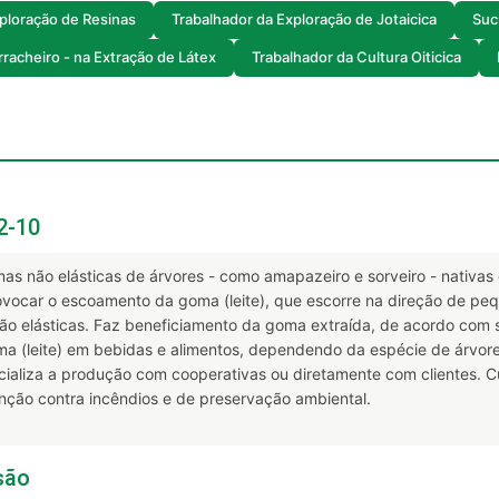
ploração de Resinas
Trabalhador da Exploração de Jotaicica
Suc
racheiro - na Extração de Látex
Trabalhador da Cultura Oiticica
2-10
omas não elásticas de árvores - como amapazeiro e sorveiro - nativa
ovocar o escoamento da goma (leite), que escorre na direção de pequ
ão elásticas. Faz beneficiamento da goma extraída, de acordo com s
a (leite) em bebidas e alimentos, dependendo da espécie de árvore.
ializa a produção com cooperativas ou diretamente com clientes. 
nção contra incêndios e de preservação ambiental.
são