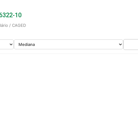
 6322-10
alário / CAGED