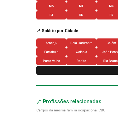
MA
MT
MS
RJ
RN
RS
📍 Salário por Cidade
Aracaju
Belo Horizonte
Belém
Fortaleza
Goiânia
João Pess
Porto Velho
Recife
Rio Branc
🔗 Profissões relacionadas
Cargos da mesma família ocupacional CBO