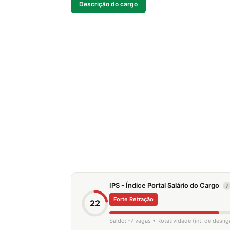
Descrição do cargo
IPS - Índice Portal Salário do Cargo
i
Forte Retração
22
Saldo: -7 vagas • Rotatividade (int. de desl