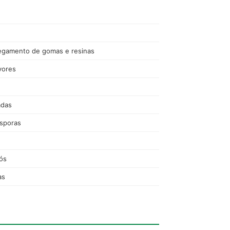
regamento de gomas e resinas
vores
adas
esporas
pós
as