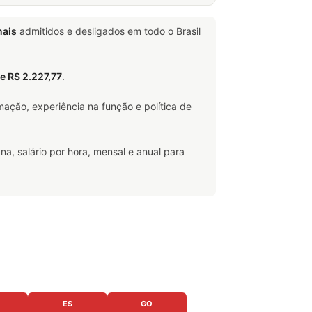
nais
admitidos e desligados em todo o Brasil
de R$ 2.227,77
.
ação, experiência na função e política de
na, salário por hora, mensal e anual para
ES
GO