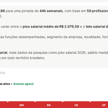
,88
para uma jornada de
44h semanais
, com base em
59 profissio
).
variar entre o
piso salarial médio de R$ 2.076,59
e o
teto salarial 
 das funções desempenhadas, segmento da empresa, localidade, form
arial
, mais dados da pesquisa como piso salarial 2026, salário media
m todo território brasileiro.
2026
o ativo
•
Acesse agora!
AM
BA
CE
DF