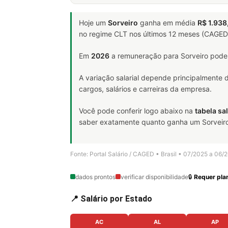
Hoje um
Sorveiro
ganha em média
R$ 1.938
no regime CLT nos últimos 12 meses (CAGED
Em
2026
a remuneração para Sorveiro pode 
A variação salarial depende principalmente
cargos, salários e carreiras da empresa.
Você pode conferir logo abaixo na
tabela sal
saber exatamente quanto ganha um Sorveiro e
Fonte: Portal Salário / CAGED • Brasil • 07/2025 a 06/
dados prontos
verificar disponibilidade
🔒
Requer plan
📍 Salário por Estado
AC
AL
AP