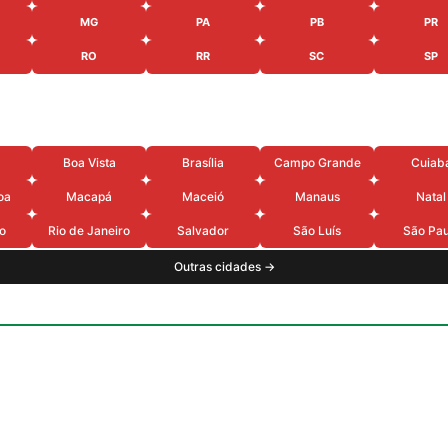
MG
PA
PB
PR
RO
RR
SC
SP
Boa Vista
Brasília
Campo Grande
Cuiab
oa
Macapá
Maceió
Manaus
Natal
o
Rio de Janeiro
Salvador
São Luís
São Pau
Outras cidades →