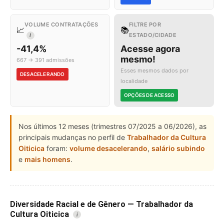
VOLUME CONTRATAÇÕES
FILTRE POR
📈
📚
ESTADO/CIDADE
I
-41,4%
Acesse agora
mesmo!
667 → 391 admissões
Esses mesmos dados por
DESACELERANDO
localidade
OPÇÕES DE ACESSO
Nos últimos 12 meses (trimestres 07/2025 a 06/2026), as
principais mudanças no perfil de
Trabalhador da Cultura
Oiticica
foram:
volume desacelerando
,
salário subindo
e
mais homens
.
Diversidade Racial e de Gênero — Trabalhador da
Cultura Oiticica
i