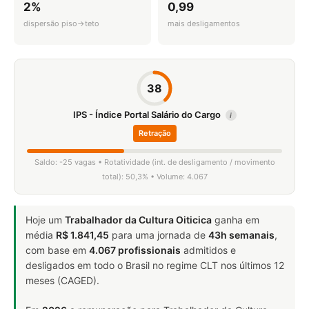
2%
0,99
dispersão piso→teto
mais desligamentos
38
IPS - Índice Portal Salário do Cargo
i
Retração
Saldo: -25 vagas • Rotatividade (int. de desligamento / movimento
total): 50,3% • Volume: 4.067
Hoje um
Trabalhador da Cultura Oiticica
ganha em
média
R$ 1.841,45
para uma jornada de
43h semanais
,
com base em
4.067 profissionais
admitidos e
desligados em todo o Brasil no regime CLT nos últimos 12
meses (CAGED).