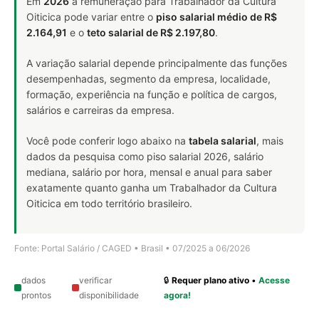
Em
2026
a remuneração para Trabalhador da Cultura
Oiticica pode variar entre o
piso salarial médio de R$
2.164,91
e o
teto salarial de R$ 2.197,80
.
A variação salarial depende principalmente das funções
desempenhadas, segmento da empresa, localidade,
formação, experiência na função e política de cargos,
salários e carreiras da empresa.
Você pode conferir logo abaixo na
tabela salarial
, mais
dados da pesquisa como piso salarial 2026, salário
mediana, salário por hora, mensal e anual para saber
exatamente quanto ganha um Trabalhador da Cultura
Oiticica em todo território brasileiro.
Fonte: Portal Salário / CAGED • Brasil • 07/2025 a 06/2026
dados
verificar
🔒
Requer plano ativo
•
Acesse
prontos
disponibilidade
agora!