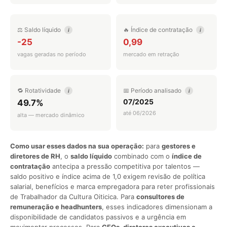
⚖️ Saldo líquido
🔥 Índice de contratação
i
i
-25
0,99
vagas geradas no período
mercado em retração
🔁 Rotatividade
📅 Período analisado
i
i
07/2025
49.7%
até 06/2026
alta — mercado dinâmico
Como usar esses dados na sua operação:
para
gestores e
diretores de RH
, o
saldo líquido
combinado com o
índice de
contratação
antecipa a pressão competitiva por talentos —
saldo positivo e índice acima de 1,0 exigem revisão de política
salarial, benefícios e marca empregadora para reter profissionais
de Trabalhador da Cultura Oiticica. Para
consultores de
remuneração e headhunters
, esses indicadores dimensionam a
disponibilidade de candidatos passivos e a urgência em
movimentar processos. Para
CEOs, diretores executivos e