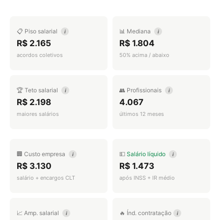
📋 Piso salarial
📊 Mediana
i
i
R$ 2.165
R$ 1.804
acordos coletivos
50% acima / abaixo
🏆 Teto salarial
👥 Profissionais
i
i
R$ 2.198
4.067
maiores salários
últimos 12 meses
🏢 Custo empresa
💵
Salário líquido
i
i
R$ 3.130
R$ 1.473
salário + encargos CLT
após INSS + IR médio
📈 Amp. salarial
🔥 Índ. contratação
i
i