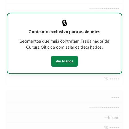
•••••••••••••••
••h/sem
🔒
R$ •••••
Conteúdo exclusivo para assinantes
R$ •••••
Segmentos que mais contratam Trabalhador da
Cultura Oiticica com salários detalhados.
R$ •••••
R$ •••••
Ver Planos
R$ •••••
R$ •••••
••••
•••••••••••••••
••h/sem
R$ •••••