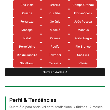
Boa Vista
Brasília
Campo Grande
Cuiabá
Curitiba
Florianópolis
Fortaleza
Goiânia
João Pessoa
Macapá
Maceió
Manaus
Natal
Palmas
Porto Alegre
Porto Velho
Recife
Rio Branco
Rio de Janeiro
Salvador
São Luís
São Paulo
Teresina
Vitória
Outras cidades →
Perfil & Tendências
Quem é e para onde vai este profissional • últimos 12 meses