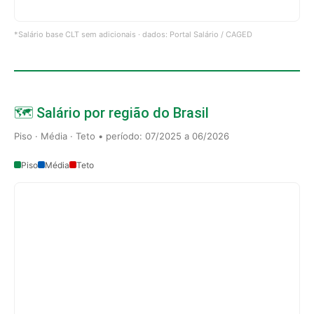
*Salário base CLT sem adicionais · dados: Portal Salário / CAGED
🗺️ Salário por região do Brasil
Piso · Média · Teto • período: 07/2025 a 06/2026
Piso
Média
Teto