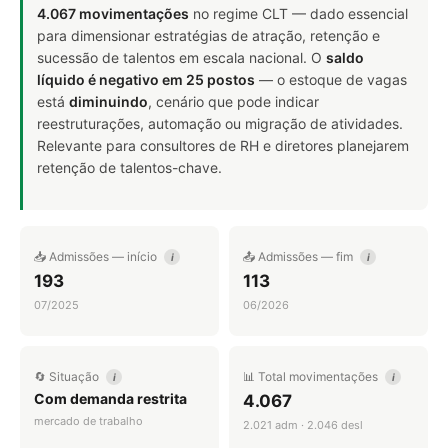
4.067 movimentações
no regime CLT — dado essencial
para dimensionar estratégias de atração, retenção e
sucessão de talentos em escala nacional. O
saldo
líquido é negativo em 25 postos
— o estoque de vagas
está
diminuindo
, cenário que pode indicar
reestruturações, automação ou migração de atividades.
Relevante para consultores de RH e diretores planejarem
retenção de talentos-chave.
📥 Admissões — início
📤 Admissões — fim
i
i
193
113
07/2025
06/2026
🔄 Situação
📊 Total movimentações
i
i
Com demanda restrita
4.067
mercado de trabalho
2.021 adm · 2.046 desl