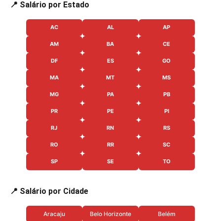
📍 Salário por Estado
AC
AL
AP
AM
BA
CE
DF
ES
GO
MA
MT
MS
MG
PA
PB
PR
PE
PI
RJ
RN
RS
RO
RR
SC
SP
SE
TO
📍 Salário por Cidade
Aracaju
Belo Horizonte
Belém