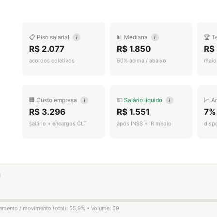
📋 Piso salarial
📊 Mediana
🏆 T
i
i
R$ 2.077
R$ 1.850
R$
acordos coletivos
50% acima / abaixo
maior
🏢 Custo empresa
💵
Salário líquido
📈 A
i
i
R$ 3.296
R$ 1.551
7%
salário + encargos CLT
após INSS + IR médio
disp
igamento / movimento total): 55,9% • Volume: 59