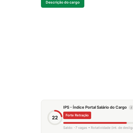
Descrição do cargo
IPS - Índice Portal Salário do Cargo
i
Forte Retração
22
Saldo: -7 vagas • Rotatividade (int. de desl