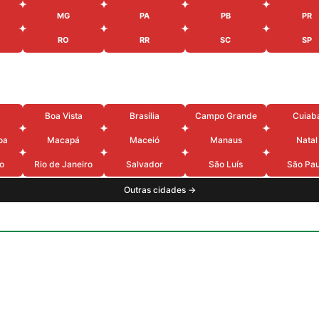
MG
PA
PB
PR
RO
RR
SC
SP
Boa Vista
Brasília
Campo Grande
Cuiab
oa
Macapá
Maceió
Manaus
Natal
o
Rio de Janeiro
Salvador
São Luís
São Pau
Outras cidades →