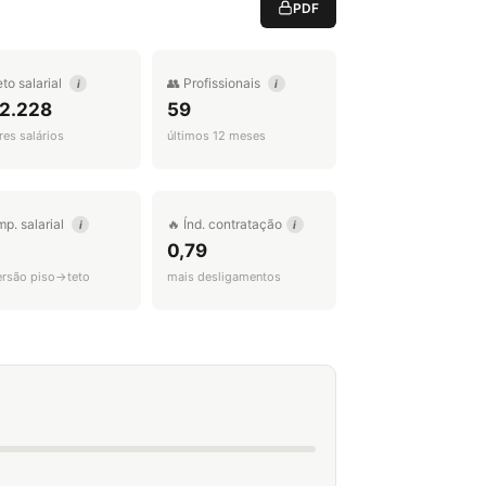
PDF
eto salarial
👥 Profissionais
i
i
 2.228
59
es salários
últimos 12 meses
mp. salarial
🔥 Índ. contratação
i
i
0,79
ersão piso→teto
mais desligamentos