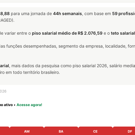
38,88
para uma jornada de
44h semanais
, com base em
59 profiss
(CAGED).
e variar entre o
piso salarial médio de R$ 2.076,59
e o
teto salaria
 das funções desempenhadas, segmento da empresa, localidade, form
arial
, mais dados da pesquisa como piso salarial 2026, salário media
em todo território brasileiro.
2026
o ativo
•
Acesse agora!
AM
BA
CE
DF