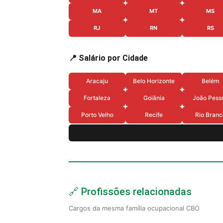
MA
MT
MS
RJ
RN
RS
📍 Salário por Cidade
Aracaju
Belo Horizonte
Belém
Fortaleza
Goiânia
João Pess
Porto Velho
Recife
Rio Branc
🔗 Profissões relacionadas
Cargos da mesma família ocupacional CBO