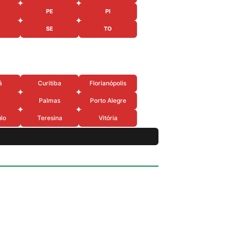
PE
PI
SE
TO
á
Curitiba
Florianópolis
Palmas
Porto Alegre
lo
Teresina
Vitória