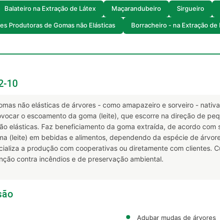
Balateiro na Extração de Látex
Maçarandubeiro
Sirgueiro
ies Produtoras de Gomas não Elásticas
Borracheiro - na Extração de
2-10
 gomas não elásticas de árvores - como amapazeiro e sorveiro - nati
ovocar o escoamento da goma (leite), que escorre na direção de pequ
ão elásticas. Faz beneficiamento da goma extraída, de acordo com s
a (leite) em bebidas e alimentos, dependendo da espécie de árvore.
ializa a produção com cooperativas ou diretamente com clientes. 
nção contra incêndios e de preservação ambiental.
são
Adubar mudas de árvores