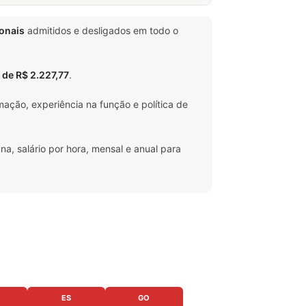
ionais
admitidos e desligados em todo o
l de R$ 2.227,77
.
ação, experiência na função e política de
na, salário por hora, mensal e anual para
ES
GO