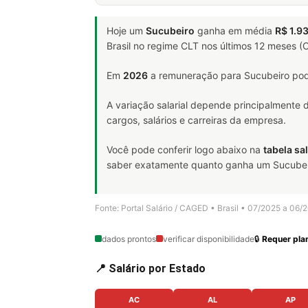
Hoje um
Sucubeiro
ganha em média
R$ 1.9
Brasil no regime CLT nos últimos 12 meses 
Em
2026
a remuneração para Sucubeiro pod
A variação salarial depende principalmente
cargos, salários e carreiras da empresa.
Você pode conferir logo abaixo na
tabela sal
saber exatamente quanto ganha um Sucubeiro 
Fonte: Portal Salário / CAGED • Brasil • 07/2025 a 06/
dados prontos
verificar disponibilidade
🔒
Requer plan
📍 Salário por Estado
AC
AL
AP