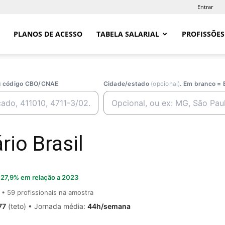
Entrar
PLANOS DE ACESSO
TABELA SALARIAL
PROFISSÕES
ou código CBO/CNAE
Cidade/estado
(opcional)
. Em branco = 
rio Brasil
27,9% em relação a 2023
• 59 profissionais na amostra
77
(teto) • Jornada média:
44h/semana