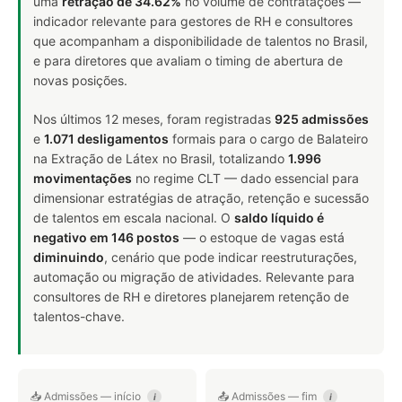
uma
retração de 34.62%
no volume de contratações —
indicador relevante para gestores de RH e consultores
que acompanham a disponibilidade de talentos no Brasil,
e para diretores que avaliam o timing de abertura de
novas posições.
Nos últimos 12 meses, foram registradas
925 admissões
e
1.071 desligamentos
formais para o cargo de Balateiro
na Extração de Látex no Brasil, totalizando
1.996
movimentações
no regime CLT — dado essencial para
dimensionar estratégias de atração, retenção e sucessão
de talentos em escala nacional. O
saldo líquido é
negativo em 146 postos
— o estoque de vagas está
diminuindo
, cenário que pode indicar reestruturações,
automação ou migração de atividades. Relevante para
consultores de RH e diretores planejarem retenção de
talentos-chave.
📥 Admissões — início
📤 Admissões — fim
i
i