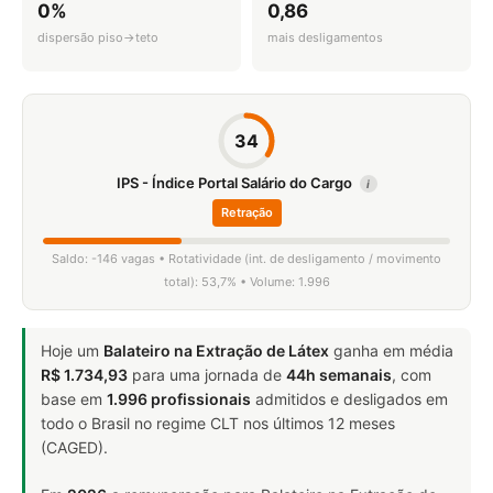
0%
0,86
dispersão piso→teto
mais desligamentos
34
IPS - Índice Portal Salário do Cargo
i
Retração
Saldo: -146 vagas • Rotatividade (int. de desligamento / movimento
total): 53,7% • Volume: 1.996
Hoje um
Balateiro na Extração de Látex
ganha em média
R$ 1.734,93
para uma jornada de
44h semanais
, com
base em
1.996 profissionais
admitidos e desligados em
todo o Brasil no regime CLT nos últimos 12 meses
(CAGED).