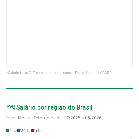
*Salário base CLT sem adicionais · dados: Portal Salário / CAGED
🗺️ Salário por região do Brasil
Piso · Média · Teto • período: 07/2025 a 06/2026
Piso
Média
Teto