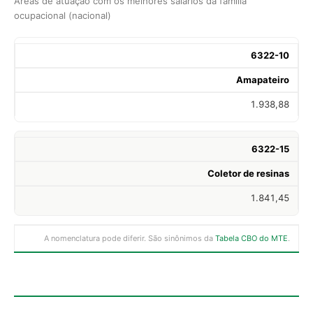
Áreas de atuação com os melhores salários da família
ocupacional (nacional)
6322-10
Amapateiro
1.938,88
6322-15
Coletor de resinas
1.841,45
A nomenclatura pode diferir. São sinônimos da
Tabela CBO do MTE
.