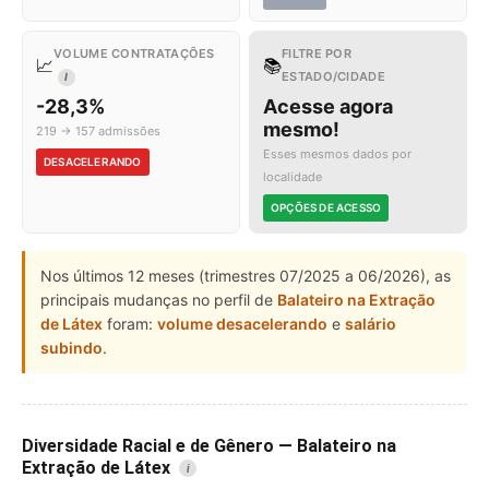
VOLUME CONTRATAÇÕES
FILTRE POR
📈
📚
ESTADO/CIDADE
I
-28,3%
Acesse agora
mesmo!
219 → 157 admissões
Esses mesmos dados por
DESACELERANDO
localidade
OPÇÕES DE ACESSO
Nos últimos 12 meses (trimestres 07/2025 a 06/2026), as
principais mudanças no perfil de
Balateiro na Extração
de Látex
foram:
volume desacelerando
e
salário
subindo
.
Diversidade Racial e de Gênero — Balateiro na
Extração de Látex
i