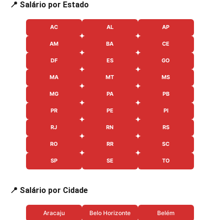
📍 Salário por Estado
AC
AL
AP
AM
BA
CE
DF
ES
GO
MA
MT
MS
MG
PA
PB
PR
PE
PI
RJ
RN
RS
RO
RR
SC
SP
SE
TO
📍 Salário por Cidade
Aracaju
Belo Horizonte
Belém