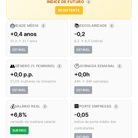
ÍNDICE DE FUTURO
I
RESISTENTE
🎂
📚
IDADE MÉDIA
ESCOLARIDADE
I
I
+0,4 anos
-0,2
31,3 → 31,7 anos
6,2 → 6,0 (índice)
ESTÁVEL
ESTÁVEL
👥
🕐
GÊNERO (% FEMININO)
JORNADA SEMANAL
I
I
+0,0 p.p.
+0,0h
21,0% mulheres no trimestre
44h → 44h semanais
ESTÁVEL
ESTÁVEL
💰
🏢
SALÁRIO REAL
PORTE EMPRESAS
I
I
+6,8%
-0,05
variação da mediana salarial
índice de porte médio das
contratantes
SUBINDO
ESTÁVEL