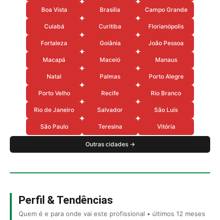
Boa Vista
Brasília
Campo Grande
Cuiabá
Curitiba
Florianópolis
Fortaleza
Goiânia
João Pessoa
Macapá
Maceió
Manaus
Natal
Palmas
Porto Alegre
Porto Velho
Recife
Rio Branco
Rio de Janeiro
Salvador
São Luís
São Paulo
Teresina
Vitória
Outras cidades →
Perfil & Tendências
Quem é e para onde vai este profissional • últimos 12 meses