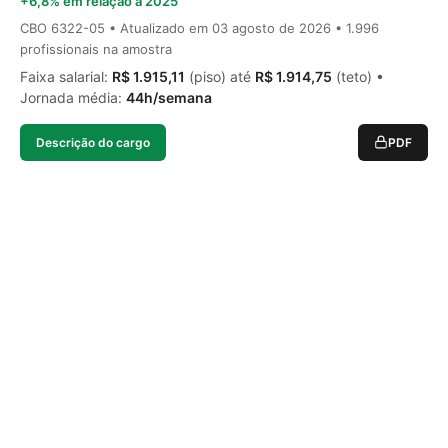
+6,8% em relação a 2025
CBO 6322-05 • Atualizado em
03 agosto de 2026
• 1.996
profissionais na amostra
Faixa salarial:
R$ 1.915,11
(piso) até
R$ 1.914,75
(teto) •
Jornada média:
44h/semana
Descrição do cargo
PDF