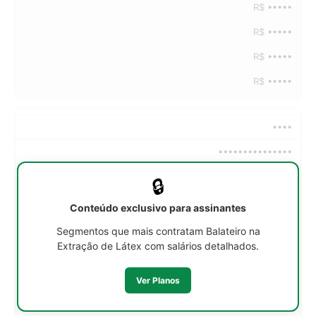
R$ •••••
R$ •••••
R$ •••••
R$ •••••
••••
•••••••••••••••
••h/sem
🔒
R$ •••••
Conteúdo exclusivo para assinantes
R$ •••••
Segmentos que mais contratam Balateiro na
Extração de Látex com salários detalhados.
R$ •••••
R$ •••••
Ver Planos
R$ •••••