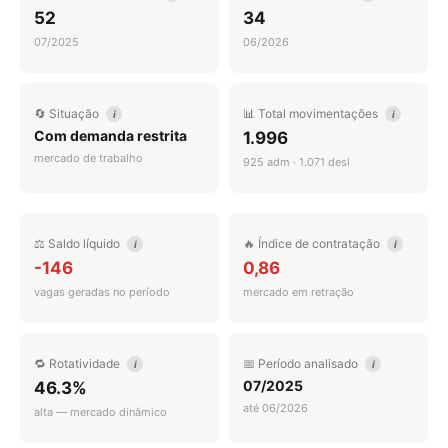
52
34
07/2025
06/2026
🔄 Situação
📊 Total movimentações
i
i
Com demanda restrita
1.996
mercado de trabalho
925 adm · 1.071 desl
⚖️ Saldo líquido
🔥 Índice de contratação
i
i
-146
0,86
vagas geradas no período
mercado em retração
🔁 Rotatividade
📅 Período analisado
i
i
07/2025
46.3%
até 06/2026
alta — mercado dinâmico