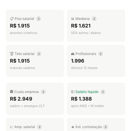
📋 Piso salarial
📊 Mediana
i
i
R$ 1.915
R$ 1.621
acordos coletivos
50% acima / abaixo
🏆 Teto salarial
👥 Profissionais
i
i
R$ 1.915
1.996
maiores salários
últimos 12 meses
🏢 Custo empresa
💵
Salário líquido
i
i
R$ 2.949
R$ 1.388
salário + encargos CLT
após INSS + IR médio
📈 Amp. salarial
🔥 Índ. contratação
i
i