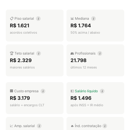
📋 Piso salarial
📊 Mediana
i
i
R$ 1.621
R$ 1.764
acordos coletivos
50% acima / abaixo
🏆 Teto salarial
👥 Profissionais
i
i
R$ 2.329
21.798
maiores salários
últimos 12 meses
🏢 Custo empresa
💵
Salário líquido
i
i
R$ 3.179
R$ 1.496
salário + encargos CLT
após INSS + IR médio
📈 Amp. salarial
🔥 Índ. contratação
i
i