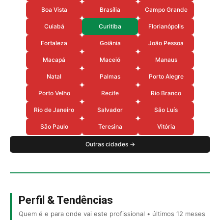
Boa Vista
Brasília
Campo Grande
Cuiabá
Curitiba
Florianópolis
Fortaleza
Goiânia
João Pessoa
Macapá
Maceió
Manaus
Natal
Palmas
Porto Alegre
Porto Velho
Recife
Rio Branco
Rio de Janeiro
Salvador
São Luís
São Paulo
Teresina
Vitória
Outras cidades →
Perfil & Tendências
Quem é e para onde vai este profissional • últimos 12 meses