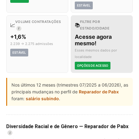
ESTÁVEL
VOLUME CONTRATAÇÕES
FILTRE POR
📈
📚
ESTADO/CIDADE
I
+1,6%
Acesse agora
mesmo!
2.239 → 2.275 admissões
Esses mesmos dados por
ESTÁVEL
localidade
OPÇÕES DE ACESSO
Nos últimos 12 meses (trimestres 07/2025 a 06/2026), as
principais mudanças no perfil de
Reparador de Pabx
foram:
salário subindo
.
Diversidade Racial e de Gênero — Reparador de Pabx
i