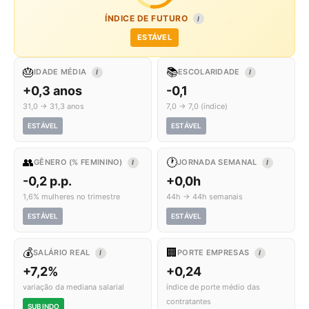
ÍNDICE DE FUTURO
I
ESTÁVEL
🎂
📚
IDADE MÉDIA
ESCOLARIDADE
I
I
+0,3 anos
-0,1
31,0 → 31,3 anos
7,0 → 7,0 (índice)
ESTÁVEL
ESTÁVEL
👥
🕐
GÊNERO (% FEMININO)
JORNADA SEMANAL
I
I
-0,2 p.p.
+0,0h
1,6% mulheres no trimestre
44h → 44h semanais
ESTÁVEL
ESTÁVEL
💰
🏢
SALÁRIO REAL
PORTE EMPRESAS
I
I
+7,2%
+0,24
variação da mediana salarial
índice de porte médio das
contratantes
SUBINDO