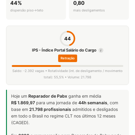
44%
0,80
dispersão piso→teto
mais desligamentos
44
IPS - Índice Portal Salário do Cargo
i
Retração
Saldo: -2.392 vagas • Rotatividade (int. de desligamento / movimento
total): 55,5% • Volume: 21.798
Hoje um
Reparador de Pabx
ganha em média
R$ 1.869,97
para uma jornada de
44h semanais
, com
base em
21.798 profissionais
admitidos e desligados
em todo o Brasil no regime CLT nos últimos 12 meses
(CAGED).