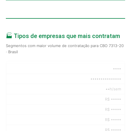
🏭 Tipos de empresas que mais contratam
Segmentos com maior volume de contratação para CBO 7313-20
· Brasil
••••
•••••••••••••••
••h/sem
R$ •••••
R$ •••••
R$ •••••
R$ •••••