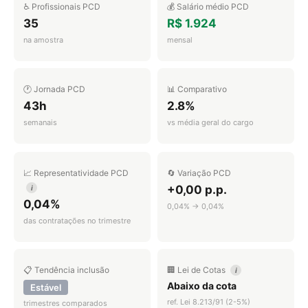
♿ Profissionais PCD
💰 Salário médio PCD
35
R$ 1.924
na amostra
mensal
🕐 Jornada PCD
📊 Comparativo
43h
2.8%
semanais
vs média geral do cargo
📈 Representatividade PCD
🔄 Variação PCD
+0,00 p.p.
i
0,04%
0,04% → 0,04%
das contratações no trimestre
📋 Tendência inclusão
🏢 Lei de Cotas
i
Abaixo da cota
Estável
ref. Lei 8.213/91 (2-5%)
trimestres comparados