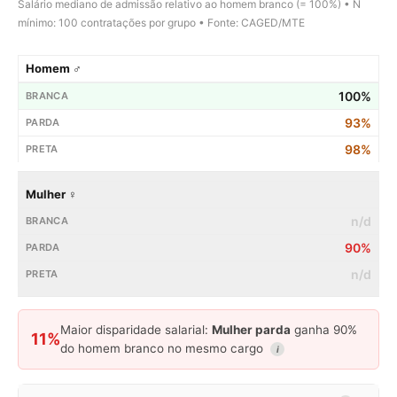
Salário mediano de admissão relativo ao homem branco (= 100%) • N
mínimo: 100 contratações por grupo • Fonte: CAGED/MTE
Homem ♂
100%
93%
98%
Mulher ♀
n/d
90%
n/d
Maior disparidade salarial:
Mulher parda
ganha 90%
11%
do homem branco no mesmo cargo
i