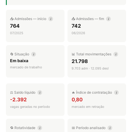
📥 Admissões — início
📤 Admissões — fim
i
i
764
742
07/2025
06/2026
🔄 Situação
📊 Total movimentações
i
i
Em baixa
21.798
mercado de trabalho
9.703 adm · 12.095 desl
⚖️ Saldo líquido
🔥 Índice de contratação
i
i
-2.392
0,80
vagas geradas no período
mercado em retração
🔁 Rotatividade
📅 Período analisado
i
i