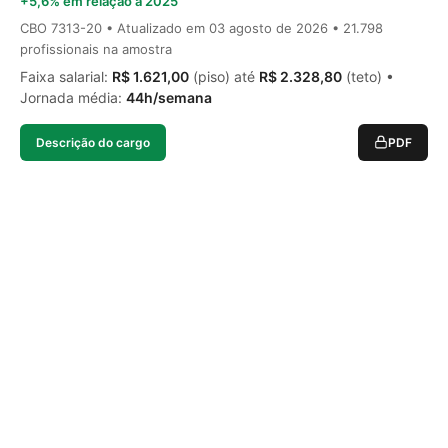
+5,6% em relação a 2025
CBO 7313-20 • Atualizado em
03 agosto de 2026
• 21.798
profissionais na amostra
Faixa salarial:
R$ 1.621,00
(piso) até
R$ 2.328,80
(teto) •
Jornada média:
44h/semana
Descrição do cargo
PDF