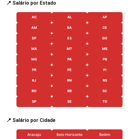
📍 Salário por Estado
AC
AL
AP
AM
BA
CE
DF
ES
GO
MA
MT
MS
MG
PA
PB
PR
PE
PI
RJ
RN
RS
RO
RR
SC
SP
SE
TO
📍 Salário por Cidade
Aracaju
Belo Horizonte
Belém