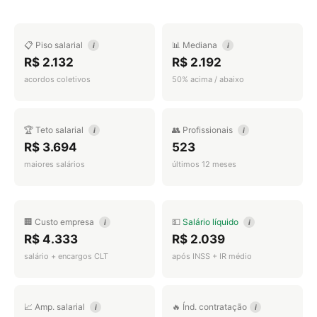
📋 Piso salarial
📊 Mediana
i
i
R$ 2.132
R$ 2.192
acordos coletivos
50% acima / abaixo
🏆 Teto salarial
👥 Profissionais
i
i
R$ 3.694
523
maiores salários
últimos 12 meses
🏢 Custo empresa
💵
Salário líquido
i
i
R$ 4.333
R$ 2.039
salário + encargos CLT
após INSS + IR médio
📈 Amp. salarial
🔥 Índ. contratação
i
i