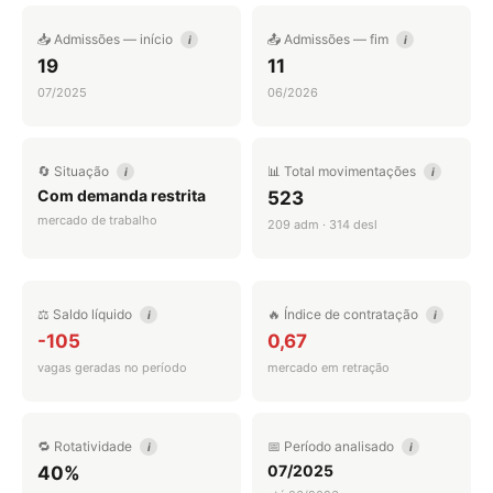
📥 Admissões — início
📤 Admissões — fim
i
i
19
11
07/2025
06/2026
🔄 Situação
📊 Total movimentações
i
i
Com demanda restrita
523
mercado de trabalho
209 adm · 314 desl
⚖️ Saldo líquido
🔥 Índice de contratação
i
i
-105
0,67
vagas geradas no período
mercado em retração
🔁 Rotatividade
📅 Período analisado
i
i
07/2025
40%