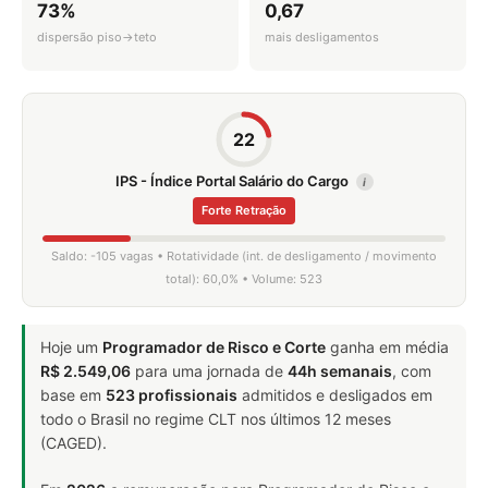
73%
0,67
dispersão piso→teto
mais desligamentos
22
IPS - Índice Portal Salário do Cargo
i
Forte Retração
Saldo: -105 vagas • Rotatividade (int. de desligamento / movimento
total): 60,0% • Volume: 523
Hoje um
Programador de Risco e Corte
ganha em média
R$ 2.549,06
para uma jornada de
44h semanais
, com
base em
523 profissionais
admitidos e desligados em
todo o Brasil no regime CLT nos últimos 12 meses
(CAGED).