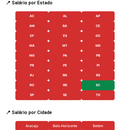
📍 Salário por Estado
AC
AL
AP
AM
BA
CE
DF
ES
GO
MA
MT
MS
MG
PA
PB
PR
PE
PI
RJ
RN
RS
RO
RR
SC
SP
SE
TO
📍 Salário por Cidade
Aracaju
Belo Horizonte
Belém