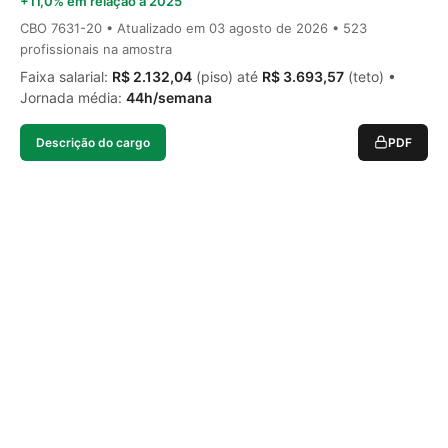
+11,0% em relação a 2025
CBO 7631-20 • Atualizado em
03 agosto de 2026
• 523
profissionais na amostra
Faixa salarial:
R$ 2.132,04
(piso) até
R$ 3.693,57
(teto) •
Jornada média:
44h/semana
Descrição do cargo
PDF