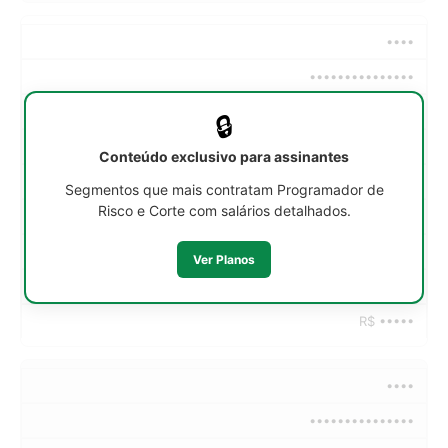
••••
•••••••••••••••
••h/sem
🔒
R$ •••••
Conteúdo exclusivo para assinantes
R$ •••••
Segmentos que mais contratam Programador de
Risco e Corte com salários detalhados.
R$ •••••
R$ •••••
Ver Planos
R$ •••••
R$ •••••
••••
•••••••••••••••