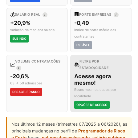
💰
🏢
SALÁRIO REAL
PORTE EMPRESAS
I
I
+20,9%
-0,49
variação da mediana salarial
índice de porte médio das
contratantes
SUBINDO
ESTÁVEL
VOLUME CONTRATAÇÕES
FILTRE POR
📈
📚
ESTADO/CIDADE
I
-20,6%
Acesse agora
mesmo!
63 → 50 admissões
Esses mesmos dados por
DESACELERANDO
localidade
OPÇÕES DE ACESSO
Nos últimos 12 meses (trimestres 07/2025 a 06/2026), as
principais mudanças no perfil de
Programador de Risco
e Corte
foram:
volume desacelerando
,
salário subindo