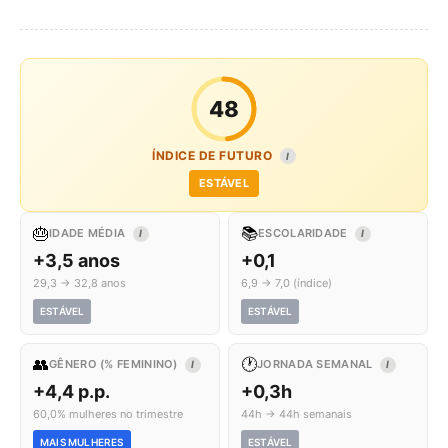
48
ÍNDICE DE FUTURO
I
ESTÁVEL
🎂
📚
IDADE MÉDIA
ESCOLARIDADE
I
I
+3,5 anos
+0,1
29,3 → 32,8 anos
6,9 → 7,0 (índice)
ESTÁVEL
ESTÁVEL
👥
🕐
GÊNERO (% FEMININO)
JORNADA SEMANAL
I
I
+4,4 p.p.
+0,3h
60,0% mulheres no trimestre
44h → 44h semanais
MAIS MULHERES
ESTÁVEL