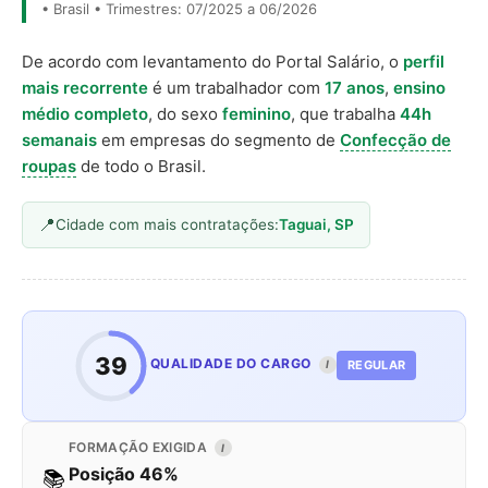
• Brasil • Trimestres: 07/2025 a 06/2026
De acordo com levantamento do Portal Salário, o
perfil
mais recorrente
é um trabalhador com
17 anos
,
ensino
médio completo
, do sexo
feminino
, que trabalha
44h
semanais
em empresas do segmento de
Confecção de
roupas
de todo o Brasil.
Cidade com mais contratações:
Taguai, SP
39
QUALIDADE DO CARGO
REGULAR
I
FORMAÇÃO EXIGIDA
I
Posição 46%
📚