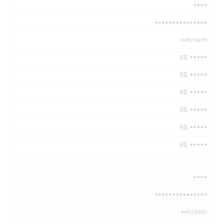
••••
•••••••••••••••
••h/sem
R$ •••••
R$ •••••
R$ •••••
R$ •••••
R$ •••••
R$ •••••
••••
•••••••••••••••
••h/sem