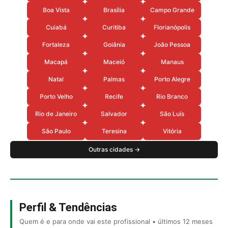
Boa Vista
Brasília
Campo Grande
Cuiabá
Curitiba
Florianópolis
Fortaleza
Goiânia
João Pessoa
Macapá
Maceió
Manaus
Natal
Palmas
Porto Alegre
Porto Velho
Recife
Rio Branco
Rio de Janeiro
Salvador
São Luís
São Paulo
Teresina
Vitória
Outras cidades →
Perfil & Tendências
Quem é e para onde vai este profissional • últimos 12 meses