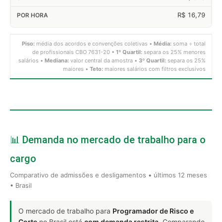
R$ 16,79
Piso:
média dos acordos e convenções coletivas •
Média:
soma ÷ total
de profissionais CBO 7631-20 •
1º Quartil:
separa os 25% menores
salários •
Mediana:
valor central da amostra •
3º Quartil:
separa os 25%
maiores •
Teto:
maiores salários com filtros exclusivos
📊 Demanda no mercado de trabalho para o
cargo
Comparativo de admissões e desligamentos • últimos 12 meses
• Brasil
O mercado de trabalho para
Programador de Risco e
Corte
no Brasil está
com demanda restrita
. Comparando