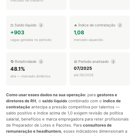
mercado de trabalho
⚖️ Saldo líquido
🔥 Índice de contratação
i
i
+903
1,08
vagas geradas no período
mercado aquecido
🔁 Rotatividade
📅 Período analisado
i
i
07/2025
48.1%
até 06/2026
alta — mercado dinâmico
Como usar esses dados na sua operação:
para
gestores e
diretores de RH
, o
saldo líquido
combinado com o
índice de
contratação
antecipa a pressão competitiva por talentos —
saldo positivo e índice acima de 1,0 exigem revisão de política
salarial, benefícios e marca empregadora para reter profissionais
de Preparador de Lotes e Pacotes. Para
consultores de
remuneração e headhunters
, esses indicadores dimensionam a