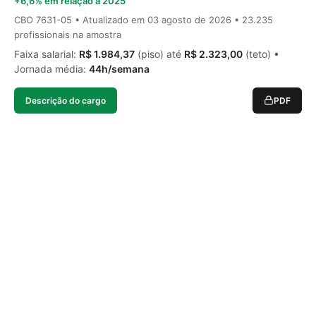
+6,6% em relação a 2025
CBO 7631-05 • Atualizado em
03 agosto de 2026
• 23.235
profissionais na amostra
Faixa salarial:
R$ 1.984,37
(piso) até
R$ 2.323,00
(teto) •
Jornada média:
44h/semana
Descrição do cargo
PDF