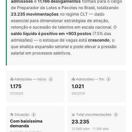
admissões
e
11.166 desligamentos
formais para o cargo
de Preparador de Lotes e Pacotes no Brasil, totalizando
23.235 movimentações
no regime CLT — dado
essencial para dimensionar estratégias de atração,
retenção e sucessão de talentos em escala nacional. O
saldo líquido é positivo em +903 postos
(7.5% das
admissões) — o estoque de vagas está
crescendo
, o
que sinaliza expansão setorial e pode elevar a pressão
salarial em processos seletivos.
📥 Admissões — início
📤 Admissões — fim
i
i
1.175
1.021
07/2025
06/2026
🔄 Situação
📊 Total movimentações
i
i
Com baixíssima
23.235
demanda
12.069 adm · 11.166 desl