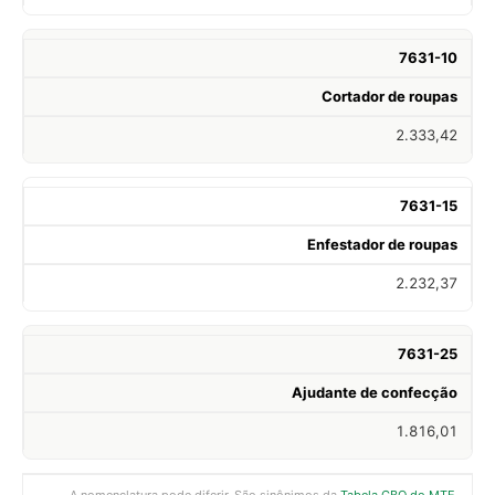
7631-10
Cortador de roupas
2.333,42
7631-15
Enfestador de roupas
2.232,37
7631-25
Ajudante de confecção
1.816,01
A nomenclatura pode diferir. São sinônimos da
Tabela CBO do MTE
.