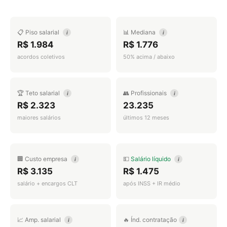
📋 Piso salarial
📊 Mediana
i
i
R$ 1.984
R$ 1.776
acordos coletivos
50% acima / abaixo
🏆 Teto salarial
👥 Profissionais
i
i
R$ 2.323
23.235
maiores salários
últimos 12 meses
🏢 Custo empresa
💵
Salário líquido
i
i
R$ 3.135
R$ 1.475
salário + encargos CLT
após INSS + IR médio
📈 Amp. salarial
🔥 Índ. contratação
i
i