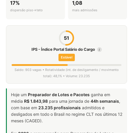
17%
1,08
dispersão piso→teto
mais admissões
51
IPS - Índice Portal Salário do Cargo
i
Estável
Saldo: 903 vagas • Rotatividade (int. de desligamento / movimento
total): 48,1% • Volume: 23.235
Hoje um
Preparador de Lotes e Pacotes
ganha em
média
R$ 1.843,98
para uma jornada de
44h semanais
,
com base em
23.235 profissionais
admitidos e
desligados em todo o Brasil no regime CLT nos últimos 12
meses (CAGED).