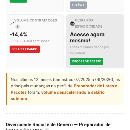
ESTÁVEL
VOLUME CONTRATAÇÕES
FILTRE POR
📈
📚
ESTADO/CIDADE
I
-14,4%
Acesse agora
mesmo!
3.561 → 3.048 admissões
Esses mesmos dados por
DESACELERANDO
localidade
OPÇÕES DE ACESSO
Nos últimos 12 meses (trimestres 07/2025 a 06/2026), as
principais mudanças no perfil de
Preparador de Lotes e
Pacotes
foram:
volume desacelerando
e
salário
subindo
.
Diversidade Racial e de Gênero — Preparador de