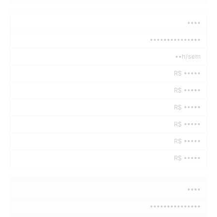
••••
•••••••••••••••
••h/sem
R$ •••••
R$ •••••
R$ •••••
R$ •••••
R$ •••••
R$ •••••
••••
•••••••••••••••