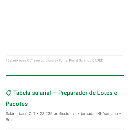
*Salário base CLT sem adicionais · Fonte: Portal Salário / CAGED
📋 Tabela salarial — Preparador de Lotes e
Pacotes
Salário base CLT • 23.235 profissionais • jornada 44h/semana •
Brasil