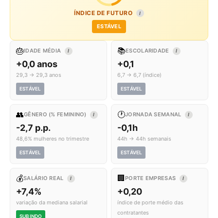
ÍNDICE DE FUTURO
I
ESTÁVEL
🎂
📚
IDADE MÉDIA
ESCOLARIDADE
I
I
+0,0 anos
+0,1
29,3 → 29,3 anos
6,7 → 6,7 (índice)
ESTÁVEL
ESTÁVEL
👥
🕐
GÊNERO (% FEMININO)
JORNADA SEMANAL
I
I
-2,7 p.p.
-0,1h
48,6% mulheres no trimestre
44h → 44h semanais
ESTÁVEL
ESTÁVEL
💰
🏢
SALÁRIO REAL
PORTE EMPRESAS
I
I
+7,4%
+0,20
variação da mediana salarial
índice de porte médio das
contratantes
SUBINDO