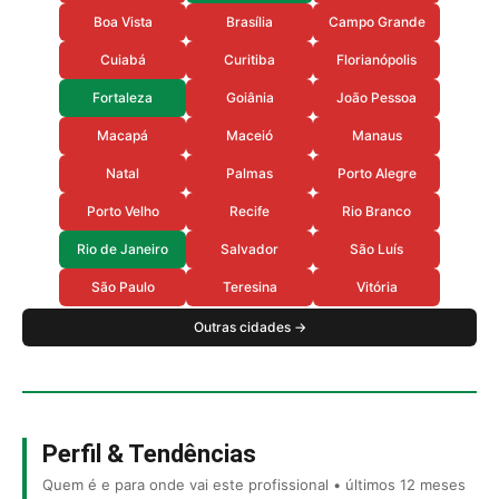
Boa Vista
Brasília
Campo Grande
Cuiabá
Curitiba
Florianópolis
Fortaleza
Goiânia
João Pessoa
Macapá
Maceió
Manaus
Natal
Palmas
Porto Alegre
Porto Velho
Recife
Rio Branco
Rio de Janeiro
Salvador
São Luís
São Paulo
Teresina
Vitória
Outras cidades →
Perfil & Tendências
Quem é e para onde vai este profissional • últimos 12 meses