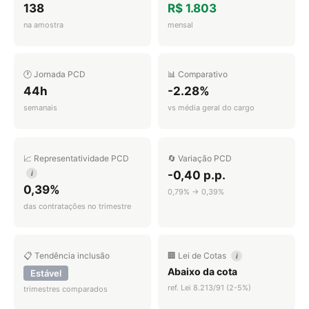
138
R$ 1.803
na amostra
mensal
🕐 Jornada PCD
📊 Comparativo
44h
-2.28%
semanais
vs média geral do cargo
📈 Representatividade PCD
🔄 Variação PCD
-0,40 p.p.
i
0,39%
0,79% → 0,39%
das contratações no trimestre
📋 Tendência inclusão
🏢 Lei de Cotas
i
Abaixo da cota
Estável
ref. Lei 8.213/91 (2-5%)
trimestres comparados