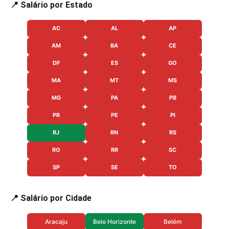
📍 Salário por Estado
AC
AL
AP
AM
BA
CE
DF
ES
GO
MA
MT
MS
MG
PA
PB
PR
PE
PI
RJ
RN
RS
RO
RR
SC
SP
SE
TO
📍 Salário por Cidade
Aracaju
Belo Horizonte
Belém