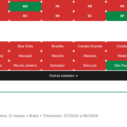
MG
PA
PB
PR
RO
RR
SC
SP
Boa Vista
Brasília
Campo Grande
Cuiab
oa
Macapá
Maceió
Manaus
Natal
o
Rio de Janeiro
Salvador
São Luís
São Pau
Outras cidades →
timos 12 meses • Brasil • Trimestres: 07/2025 a 06/2026