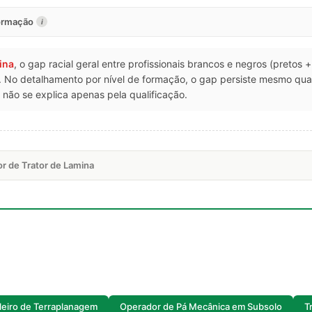
formação
i
ina
, o gap racial geral entre profissionais brancos e negros (pretos
T. No detalhamento por nível de formação, o gap persiste mesmo q
não se explica apenas pela qualificação.
r de Trator de Lamina
leiro de Terraplanagem
Operador de Pá Mecânica em Subsolo
T