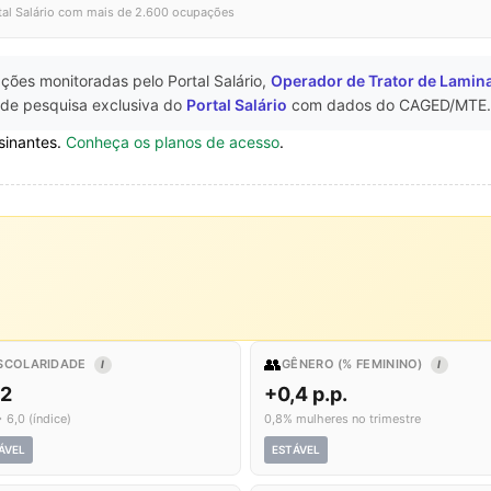
tal Salário com mais de 2.600 ocupações
ções monitoradas pelo Portal Salário,
Operador de Trator de Lamin
r de pesquisa exclusiva do
Portal Salário
com dados do CAGED/MTE.
sinantes.
Conheça os planos de acesso
.
👥
SCOLARIDADE
GÊNERO (% FEMININO)
I
I
,2
+0,4 p.p.
 6,0 (índice)
0,8% mulheres no trimestre
ÁVEL
ESTÁVEL