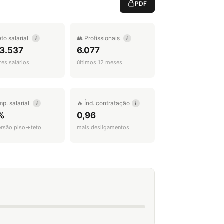
PDF
eto salarial
👥 Profissionais
i
i
 3.537
6.077
es salários
últimos 12 meses
mp. salarial
🔥 Índ. contratação
i
i
%
0,96
ersão piso→teto
mais desligamentos