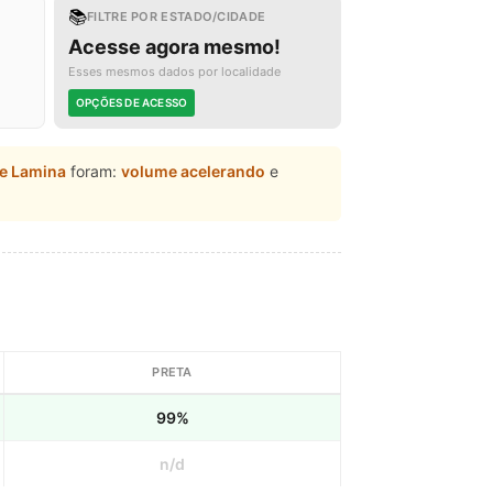
📚
FILTRE POR ESTADO/CIDADE
Acesse agora mesmo!
Esses mesmos dados por localidade
OPÇÕES DE ACESSO
de Lamina
foram:
volume acelerando
e
PRETA
99%
n/d