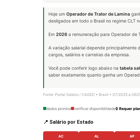
Hoje um
Operador de Trator de Lamina
gan
desligados em todo o Brasil no regime CLT 
Em
2026
a remuneração para Operador de Tr
A variação salarial depende principalmente
cargos, salários e carreiras da empresa.
Você pode conferir logo abaixo na
tabela sal
saber exatamente quanto ganha um Operador d
Fonte: Portal Salário / CAGED • Brasil • 07/2025 a 06/
dados prontos
verificar disponibilidade
🔒
Requer plan
📍 Salário por Estado
AC
AL
AP