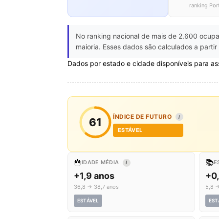
ranking Por
No ranking nacional de mais de 2.600 ocupa
maioria. Esses dados são calculados a parti
Dados por estado e cidade disponíveis para as
ÍNDICE DE FUTURO
I
61
ESTÁVEL
🎂
📚
IDADE MÉDIA
E
I
+1,9 anos
+0
36,8 → 38,7 anos
5,8 →
ESTÁVEL
EST