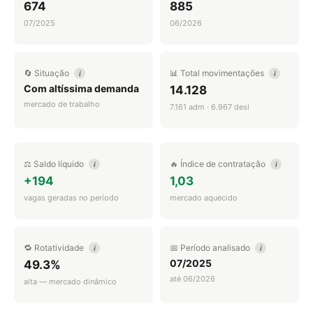
674
885
07/2025
06/2026
🔄 Situação
📊 Total movimentações
i
i
Com altíssima demanda
14.128
mercado de trabalho
7.161 adm · 6.967 desl
⚖️ Saldo líquido
🔥 Índice de contratação
i
i
+194
1,03
vagas geradas no período
mercado aquecido
🔁 Rotatividade
📅 Período analisado
i
i
07/2025
49.3%
até 06/2026
alta — mercado dinâmico