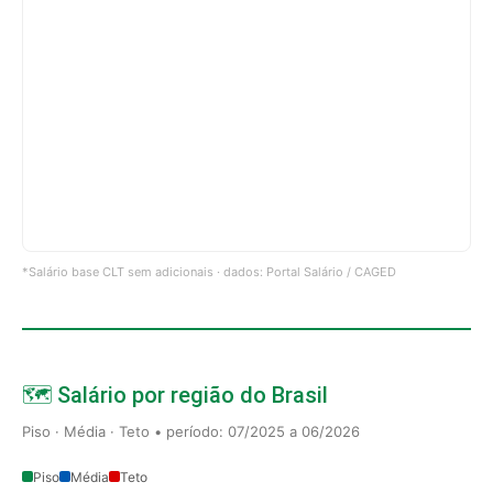
*Salário base CLT sem adicionais · dados: Portal Salário / CAGED
🗺️ Salário por região do Brasil
Piso · Média · Teto • período: 07/2025 a 06/2026
Piso
Média
Teto