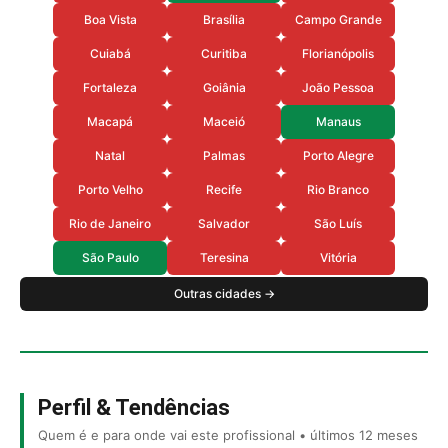
Boa Vista
Brasília
Campo Grande
Cuiabá
Curitiba
Florianópolis
Fortaleza
Goiânia
João Pessoa
Macapá
Maceió
Manaus
Natal
Palmas
Porto Alegre
Porto Velho
Recife
Rio Branco
Rio de Janeiro
Salvador
São Luís
São Paulo
Teresina
Vitória
Outras cidades →
Perfil & Tendências
Quem é e para onde vai este profissional • últimos 12 meses