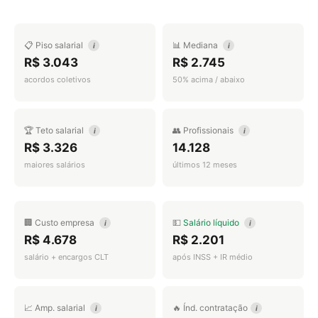
📋 Piso salarial
📊 Mediana
i
i
R$ 3.043
R$ 2.745
acordos coletivos
50% acima / abaixo
🏆 Teto salarial
👥 Profissionais
i
i
R$ 3.326
14.128
maiores salários
últimos 12 meses
🏢 Custo empresa
💵
Salário líquido
i
i
R$ 4.678
R$ 2.201
salário + encargos CLT
após INSS + IR médio
📈 Amp. salarial
🔥 Índ. contratação
i
i