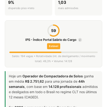
9%
1,03
dispersão piso→teto
mais admissões
59
IPS - Índice Portal Salário do Cargo
i
Estável
Saldo: 194 vagas • Rotatividade (int. de desligamento / movimento
total): 49,3% • Volume: 14.128
Hoje um
Operador de Compactadora de Solos
ganha
em média
R$ 2.751,62
para uma jornada de
44h
semanais
, com base em
14.128 profissionais
admitidos
e desligados em todo o Brasil no regime CLT nos últimos
12 meses (CAGED).