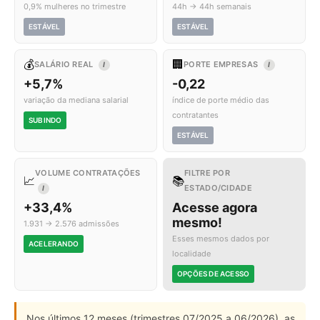
0,9% mulheres no trimestre
44h → 44h semanais
ESTÁVEL
ESTÁVEL
💰
🏢
SALÁRIO REAL
PORTE EMPRESAS
I
I
+5,7%
-0,22
variação da mediana salarial
índice de porte médio das
contratantes
SUBINDO
ESTÁVEL
VOLUME CONTRATAÇÕES
FILTRE POR
📈
📚
ESTADO/CIDADE
I
+33,4%
Acesse agora
mesmo!
1.931 → 2.576 admissões
Esses mesmos dados por
ACELERANDO
localidade
OPÇÕES DE ACESSO
Nos últimos 12 meses (trimestres 07/2025 a 06/2026), as