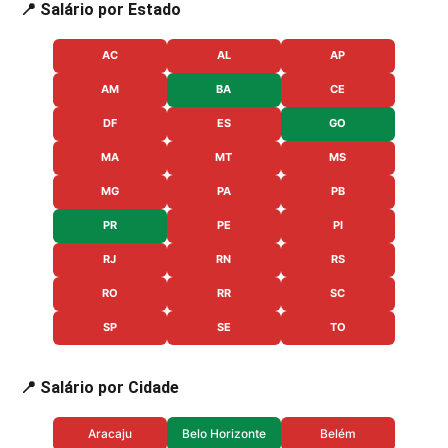
📍 Salário por Estado
AC
AL
AP
AM
BA
CE
DF
ES
GO
MA
MT
MS
MG
PA
PB
PR
PE
PI
RJ
RN
RS
RO
RR
SC
SP
SE
TO
📍 Salário por Cidade
Aracaju
Belo Horizonte
Belém