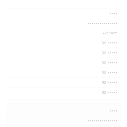
••••
•••••••••••••••
••h/sem
R$ •••••
R$ •••••
R$ •••••
R$ •••••
R$ •••••
R$ •••••
••••
•••••••••••••••