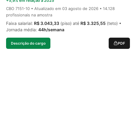
+5,9% em relação a 2025
CBO 7151-10 • Atualizado em
03 agosto de 2026
• 14.128
profissionais na amostra
Faixa salarial:
R$ 3.043,33
(piso) até
R$ 3.325,55
(teto) •
Jornada média:
44h/semana
Descrição do cargo
PDF