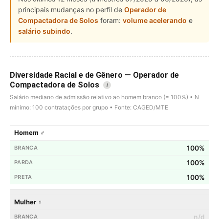
principais mudanças no perfil de
Operador de
Compactadora de Solos
foram:
volume acelerando
e
salário subindo
.
Diversidade Racial e de Gênero — Operador de
Compactadora de Solos
i
Salário mediano de admissão relativo ao homem branco (= 100%) • N
mínimo: 100 contratações por grupo • Fonte: CAGED/MTE
Homem ♂
100%
100%
100%
Mulher ♀
n/d