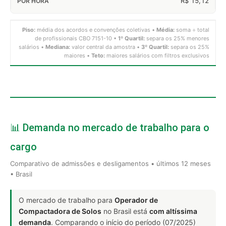
R$ 15,12
Piso:
média dos acordos e convenções coletivas •
Média:
soma ÷ total
de profissionais CBO 7151-10 •
1º Quartil:
separa os 25% menores
salários •
Mediana:
valor central da amostra •
3º Quartil:
separa os 25%
maiores •
Teto:
maiores salários com filtros exclusivos
📊 Demanda no mercado de trabalho para o
cargo
Comparativo de admissões e desligamentos • últimos 12 meses
• Brasil
O mercado de trabalho para
Operador de
Compactadora de Solos
no Brasil está
com altíssima
demanda
. Comparando o início do período (07/2025)