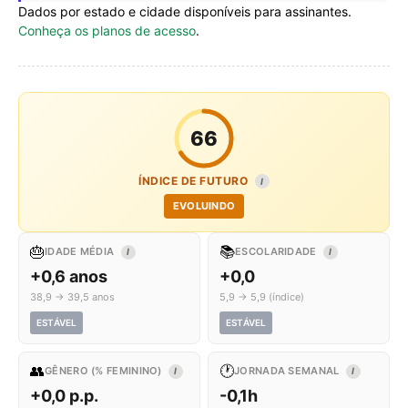
Dados por estado e cidade disponíveis para assinantes.
Conheça os planos de acesso
.
66
ÍNDICE DE FUTURO
I
EVOLUINDO
🎂
📚
IDADE MÉDIA
ESCOLARIDADE
I
I
+0,6 anos
+0,0
38,9 → 39,5 anos
5,9 → 5,9 (índice)
ESTÁVEL
ESTÁVEL
👥
🕐
GÊNERO (% FEMININO)
JORNADA SEMANAL
I
I
+0,0 p.p.
-0,1h