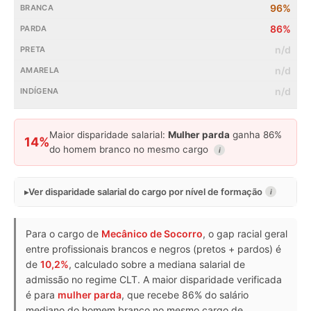
96%
86%
n/d
n/d
n/d
Maior disparidade salarial:
Mulher parda
ganha 86%
14%
do homem branco no mesmo cargo
i
Ver disparidade salarial do cargo por nível de formação
i
Para o cargo de
Mecânico de Socorro
, o gap racial geral
entre profissionais brancos e negros (pretos + pardos) é
de
10,2%
, calculado sobre a mediana salarial de
admissão no regime CLT. A maior disparidade verificada
é para
mulher parda
, que recebe 86% do salário
mediano do homem branco no mesmo cargo de