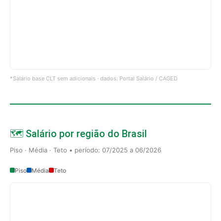
*Salário base CLT sem adicionais · dados: Portal Salário / CAGED
🗺️ Salário por região do Brasil
Piso · Média · Teto • período: 07/2025 a 06/2026
Piso
Média
Teto