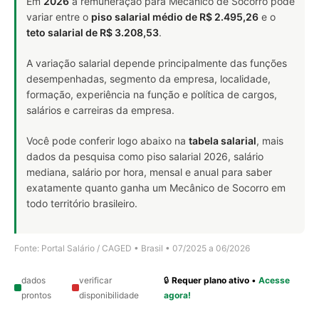
Em
2026
a remuneração para Mecânico de Socorro pode
variar entre o
piso salarial médio de R$ 2.495,26
e o
teto salarial de R$ 3.208,53
.
A variação salarial depende principalmente das funções
desempenhadas, segmento da empresa, localidade,
formação, experiência na função e política de cargos,
salários e carreiras da empresa.
Você pode conferir logo abaixo na
tabela salarial
, mais
dados da pesquisa como piso salarial 2026, salário
mediana, salário por hora, mensal e anual para saber
exatamente quanto ganha um Mecânico de Socorro em
todo território brasileiro.
Fonte: Portal Salário / CAGED • Brasil • 07/2025 a 06/2026
dados
verificar
🔒
Requer plano ativo
•
Acesse
prontos
disponibilidade
agora!