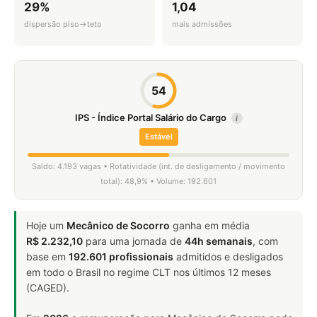
29%
1,04
dispersão piso→teto
mais admissões
54
IPS - Índice Portal Salário do Cargo
i
Estável
Saldo: 4.193 vagas • Rotatividade (int. de desligamento / movimento
total): 48,9% • Volume: 192.601
Hoje um
Mecânico de Socorro
ganha em média
R$ 2.232,10
para uma jornada de
44h semanais
, com
base em
192.601 profissionais
admitidos e desligados
em todo o Brasil no regime CLT nos últimos 12 meses
(CAGED).