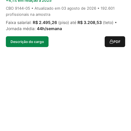
+4,1% em relação a 2025
CBO 9144-05 • Atualizado em
03 agosto de 2026
• 192.601
profissionais na amostra
Faixa salarial:
R$ 2.495,26
(piso) até
R$ 3.208,53
(teto) •
Jornada média:
44h/semana
Descrição do cargo
PDF