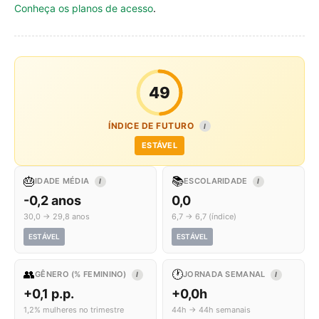
Conheça os planos de acesso
.
49
ÍNDICE DE FUTURO
I
ESTÁVEL
🎂
📚
IDADE MÉDIA
ESCOLARIDADE
I
I
-0,2 anos
0,0
30,0 → 29,8 anos
6,7 → 6,7 (índice)
ESTÁVEL
ESTÁVEL
👥
🕐
GÊNERO (% FEMININO)
JORNADA SEMANAL
I
I
+0,1 p.p.
+0,0h
1,2% mulheres no trimestre
44h → 44h semanais