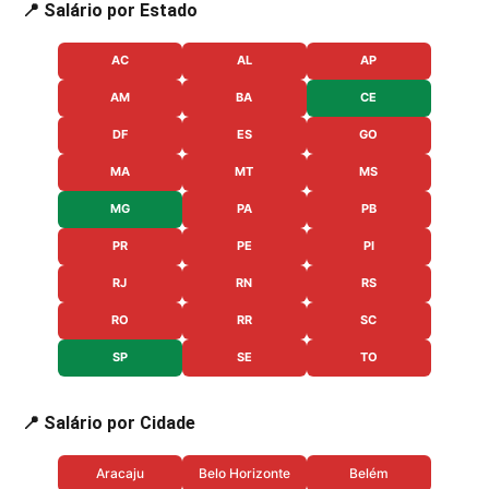
📍 Salário por Estado
AC
AL
AP
AM
BA
CE
DF
ES
GO
MA
MT
MS
MG
PA
PB
PR
PE
PI
RJ
RN
RS
RO
RR
SC
SP
SE
TO
📍 Salário por Cidade
Aracaju
Belo Horizonte
Belém