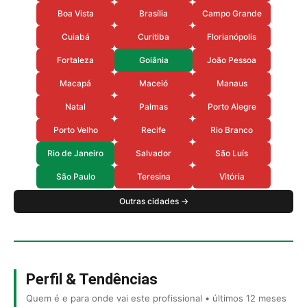
Boa Vista
Brasília
Campo Grande
Cuiabá
Curitiba
Florianópolis
Fortaleza
Goiânia
João Pessoa
Macapá
Maceió
Manaus
Natal
Palmas
Porto Alegre
Porto Velho
Recife
Rio Branco
Rio de Janeiro
Salvador
São Luís
São Paulo
Teresina
Vitória
Outras cidades →
Perfil & Tendências
Quem é e para onde vai este profissional • últimos 12 meses