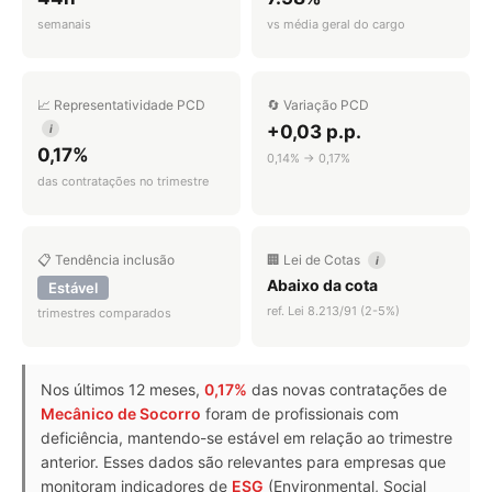
semanais
vs média geral do cargo
📈 Representatividade PCD
🔄 Variação PCD
+0,03 p.p.
i
0,17%
0,14% → 0,17%
das contratações no trimestre
📋 Tendência inclusão
🏢 Lei de Cotas
i
Abaixo da cota
Estável
ref. Lei 8.213/91 (2-5%)
trimestres comparados
Nos últimos 12 meses,
0,17%
das novas contratações de
Mecânico de Socorro
foram de profissionais com
deficiência, mantendo-se estável em relação ao trimestre
anterior. Esses dados são relevantes para empresas que
monitoram indicadores de
ESG
(Environmental, Social