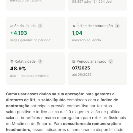
mercado de trabalho
98.397 adm · 94.204 desl
⚖️ Saldo líquido
🔥 Índice de contratação
i
i
+4.193
1,04
vagas geradas no período
mercado aquecido
🔁 Rotatividade
📅 Período analisado
i
i
07/2025
48.9%
até 06/2026
alta — mercado dinâmico
Como usar esses dados na sua operação:
para
gestores e
diretores de RH
, o
saldo líquido
combinado com o
índice de
contratação
antecipa a pressão competitiva por talentos —
saldo positivo e índice acima de 1,0 exigem revisão de política
salarial, benefícios e marca empregadora para reter profissionais
de Mecânico de Socorro. Para
consultores de remuneração e
headhunters
, esses indicadores dimensionam a disponibilidade