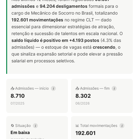
admissões
e
94.204 desligamentos
formais para o
cargo de Mecânico de Socorro no Brasil, totalizando
192.601 movimentações
no regime CLT — dado
essencial para dimensionar estratégias de atração,
retenção e sucessão de talentos em escala nacional. O
saldo líquido é positivo em +4.193 postos
(4.3% das
admissões) — o estoque de vagas está
crescendo
, o
que sinaliza expansão setorial e pode elevar a pressão
salarial em processos seletivos.
📥 Admissões — início
📤 Admissões — fim
i
i
8.710
8.302
07/2025
06/2026
🔄 Situação
📊 Total movimentações
i
i
Em baixa
192.601