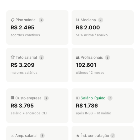
📋 Piso salarial
📊 Mediana
i
i
R$ 2.495
R$ 2.000
acordos coletivos
50% acima / abaixo
🏆 Teto salarial
👥 Profissionais
i
i
R$ 3.209
192.601
maiores salários
últimos 12 meses
🏢 Custo empresa
💵
Salário líquido
i
i
R$ 3.795
R$ 1.786
salário + encargos CLT
após INSS + IR médio
📈 Amp. salarial
🔥 Índ. contratação
i
i