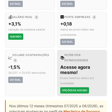
ESTÁVEL
ESTÁVEL
💰
🏢
SALÁRIO REAL
PORTE EMPRESAS
I
I
+3,1%
+0,18
variação da mediana salarial
índice de porte médio das
contratantes
SUBINDO
ESTÁVEL
VOLUME CONTRATAÇÕES
FILTRE POR
📈
📚
ESTADO/CIDADE
I
-1,5%
Acesse agora
mesmo!
26.027 → 25.631 admissões
Esses mesmos dados por
ESTÁVEL
localidade
OPÇÕES DE ACESSO
Nos últimos 12 meses (trimestres 07/2025 a 06/2026), as
principais mudanças no perfil de
Mecânico de Socorro