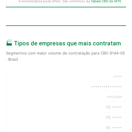
A nomenclatura pode diferir. São sinônimos da
Tabela CBO do MTE
.
🏭 Tipos de empresas que mais contratam
Segmentos com maior volume de contratação para CBO 9144-05
· Brasil
••••
•••••••••••••••
••h/sem
R$ •••••
R$ •••••
R$ •••••