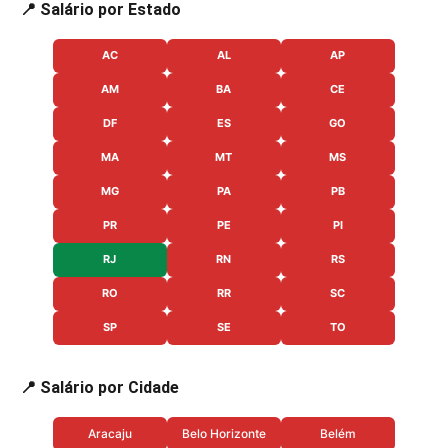
📍 Salário por Estado
AC
AL
AP
AM
BA
CE
DF
ES
GO
MA
MT
MS
MG
PA
PB
PR
PE
PI
RJ
RN
RS
RO
RR
SC
SP
SE
TO
📍 Salário por Cidade
Aracaju
Belo Horizonte
Belém