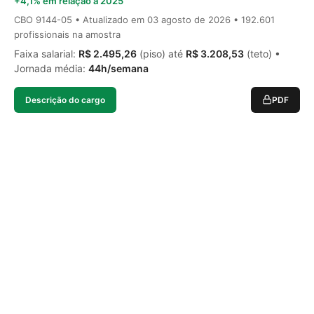
+4,1% em relação a 2025
CBO 9144-05 • Atualizado em
03 agosto de 2026
• 192.601
profissionais na amostra
Faixa salarial:
R$ 2.495,26
(piso) até
R$ 3.208,53
(teto) •
Jornada média:
44h/semana
Descrição do cargo
PDF