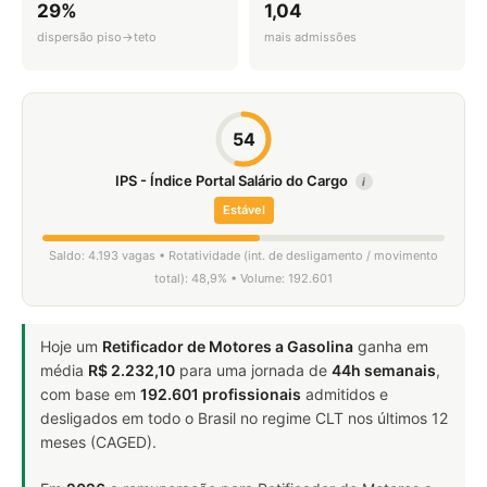
29%
1,04
dispersão piso→teto
mais admissões
54
IPS - Índice Portal Salário do Cargo
i
Estável
Saldo: 4.193 vagas • Rotatividade (int. de desligamento / movimento
total): 48,9% • Volume: 192.601
Hoje um
Retificador de Motores a Gasolina
ganha em
média
R$ 2.232,10
para uma jornada de
44h semanais
,
com base em
192.601 profissionais
admitidos e
desligados em todo o Brasil no regime CLT nos últimos 12
meses (CAGED).