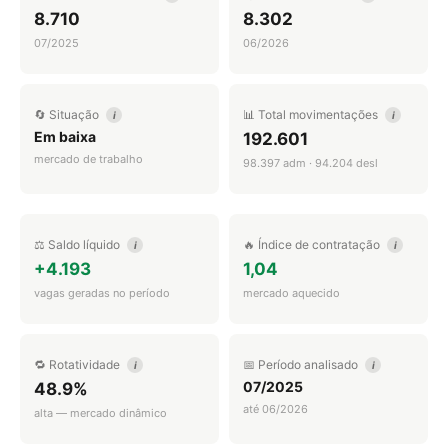
8.710
8.302
07/2025
06/2026
🔄 Situação
📊 Total movimentações
i
i
Em baixa
192.601
mercado de trabalho
98.397 adm · 94.204 desl
⚖️ Saldo líquido
🔥 Índice de contratação
i
i
+4.193
1,04
vagas geradas no período
mercado aquecido
🔁 Rotatividade
📅 Período analisado
i
i
07/2025
48.9%
até 06/2026
alta — mercado dinâmico