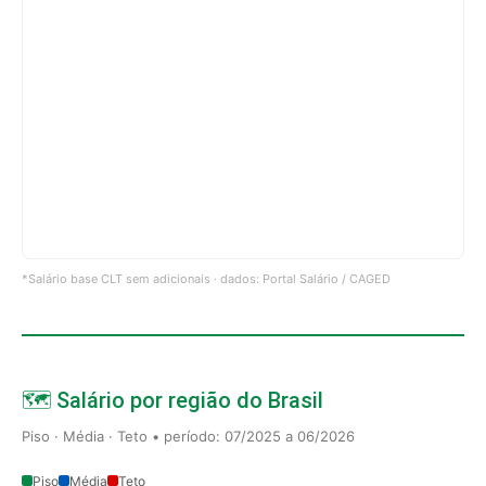
*Salário base CLT sem adicionais · dados: Portal Salário / CAGED
🗺️ Salário por região do Brasil
Piso · Média · Teto • período: 07/2025 a 06/2026
Piso
Média
Teto