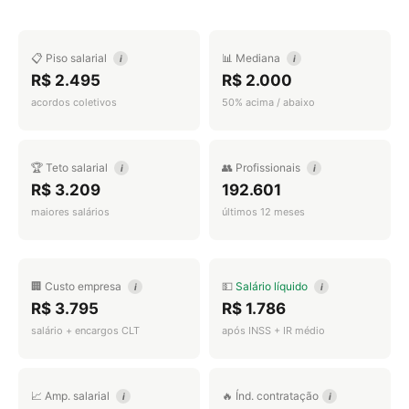
📋 Piso salarial
📊 Mediana
i
i
R$ 2.495
R$ 2.000
acordos coletivos
50% acima / abaixo
🏆 Teto salarial
👥 Profissionais
i
i
R$ 3.209
192.601
maiores salários
últimos 12 meses
🏢 Custo empresa
💵
Salário líquido
i
i
R$ 3.795
R$ 1.786
salário + encargos CLT
após INSS + IR médio
📈 Amp. salarial
🔥 Índ. contratação
i
i