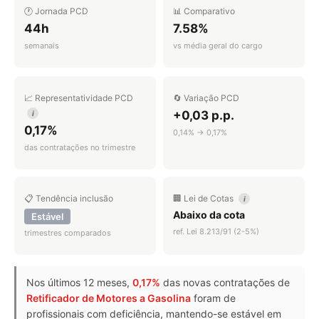
🕐 Jornada PCD
📊 Comparativo
44h
7.58%
semanais
vs média geral do cargo
📈 Representatividade PCD
🔄 Variação PCD
+0,03 p.p.
i
0,17%
0,14% → 0,17%
das contratações no trimestre
📋 Tendência inclusão
🏢 Lei de Cotas
i
Abaixo da cota
Estável
ref. Lei 8.213/91 (2-5%)
trimestres comparados
Nos últimos 12 meses,
0,17%
das novas contratações de
Retificador de Motores a Gasolina
foram de
profissionais com deficiência, mantendo-se estável em