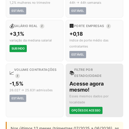
1,2% mulheres no trimestre
44h → 44h semanais
ESTÁVEL
ESTÁVEL
💰
🏢
SALÁRIO REAL
PORTE EMPRESAS
I
I
+3,1%
+0,18
variação da mediana salarial
índice de porte médio das
contratantes
SUBINDO
ESTÁVEL
VOLUME CONTRATAÇÕES
FILTRE POR
📈
📚
ESTADO/CIDADE
I
-1,5%
Acesse agora
mesmo!
26.027 → 25.631 admissões
Esses mesmos dados por
ESTÁVEL
localidade
OPÇÕES DE ACESSO
Nos últimos 12 meses (trimestres 07/2025 a 06/2026), as