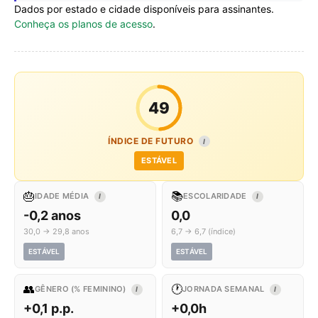
Dados por estado e cidade disponíveis para assinantes.
Conheça os planos de acesso
.
49
ÍNDICE DE FUTURO
I
ESTÁVEL
🎂
📚
IDADE MÉDIA
ESCOLARIDADE
I
I
-0,2 anos
0,0
30,0 → 29,8 anos
6,7 → 6,7 (índice)
ESTÁVEL
ESTÁVEL
👥
🕐
GÊNERO (% FEMININO)
JORNADA SEMANAL
I
I
+0,1 p.p.
+0,0h