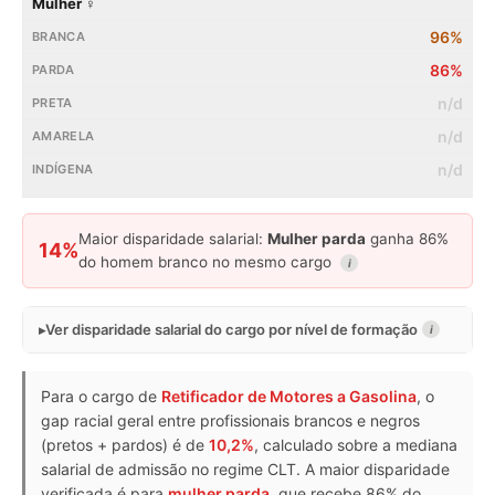
Mulher ♀
96%
86%
n/d
n/d
n/d
Maior disparidade salarial:
Mulher parda
ganha 86%
14%
do homem branco no mesmo cargo
i
Ver disparidade salarial do cargo por nível de formação
i
Para o cargo de
Retificador de Motores a Gasolina
, o
gap racial geral entre profissionais brancos e negros
(pretos + pardos) é de
10,2%
, calculado sobre a mediana
salarial de admissão no regime CLT. A maior disparidade
verificada é para
mulher parda
, que recebe 86% do