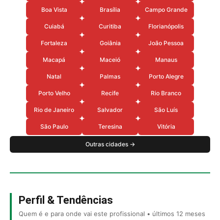
Boa Vista
Brasília
Campo Grande
Cuiabá
Curitiba
Florianópolis
Fortaleza
Goiânia
João Pessoa
Macapá
Maceió
Manaus
Natal
Palmas
Porto Alegre
Porto Velho
Recife
Rio Branco
Rio de Janeiro
Salvador
São Luís
São Paulo
Teresina
Vitória
Outras cidades →
Perfil & Tendências
Quem é e para onde vai este profissional • últimos 12 meses