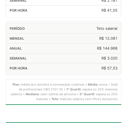
R$ 2.181
R$ 41,55
Teto salarial
R$ 12.081
R$ 144.968
R$ 3.020
R$ 57,53
Piso:
média dos acordos e convenções coletivas •
Média:
soma ÷ total
de profissionais CBO 2151-35 •
1º Quartil:
separa os 25% menores
salários •
Mediana:
valor central da amostra •
3º Quartil:
separa os 25%
maiores •
Teto:
maiores salários com filtros exclusivos