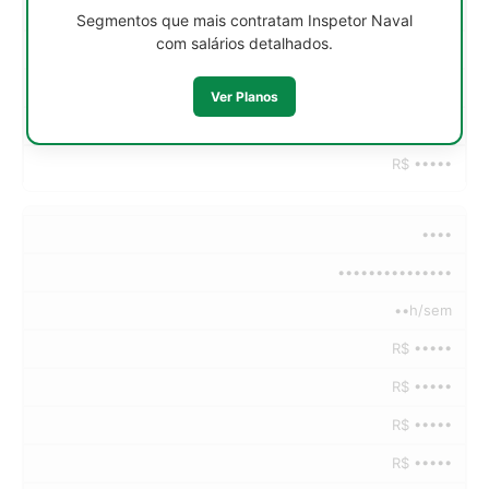
R$ •••••
Segmentos que mais contratam Inspetor Naval
com salários detalhados.
R$ •••••
R$ •••••
Ver Planos
R$ •••••
R$ •••••
••••
•••••••••••••••
••h/sem
R$ •••••
R$ •••••
R$ •••••
R$ •••••