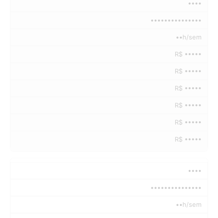
••••
•••••••••••••••
••h/sem
R$ •••••
R$ •••••
R$ •••••
R$ •••••
R$ •••••
R$ •••••
••••
•••••••••••••••
••h/sem