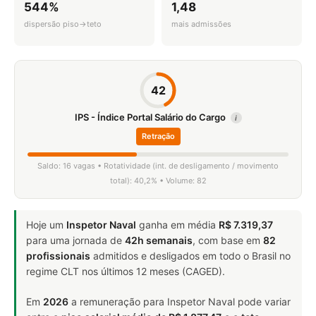
544%
1,48
dispersão piso→teto
mais admissões
42
IPS - Índice Portal Salário do Cargo
i
Retração
Saldo: 16 vagas • Rotatividade (int. de desligamento / movimento
total): 40,2% • Volume: 82
Hoje um
Inspetor Naval
ganha em média
R$ 7.319,37
para uma jornada de
42h semanais
, com base em
82
profissionais
admitidos e desligados em todo o Brasil no
regime CLT nos últimos 12 meses (CAGED).
Em
2026
a remuneração para Inspetor Naval pode variar