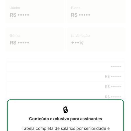
Júnior
Pleno
R$ •••••
R$ •••••
Sênior
📈 Variação
R$ •••••
+••%
•••••
R$ •••••
R$ •••••
R$ •••••
🔒
•••••
Conteúdo exclusivo para assinantes
R$ •••••
Tabela completa de salários por senioridade e