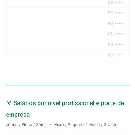
R$ •••••
R$ •••••
R$ •••••
R$ •••••
R$ •••••
R$ •••••
🏅 Salários por nível profissional e porte da
empresa
Júnior / Pleno / Sênior × Micro / Pequena / Média / Grande