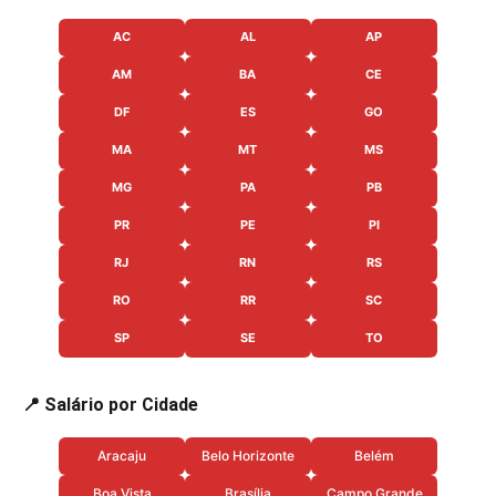
AC
AL
AP
AM
BA
CE
DF
ES
GO
MA
MT
MS
MG
PA
PB
PR
PE
PI
RJ
RN
RS
RO
RR
SC
SP
SE
TO
📍 Salário por Cidade
Aracaju
Belo Horizonte
Belém
Boa Vista
Brasília
Campo Grande