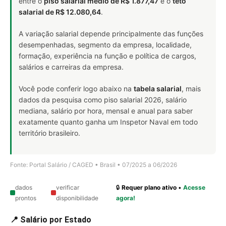
entre o
piso salarial médio de R$ 1.877,47
e o
teto
salarial de R$ 12.080,64
.
A variação salarial depende principalmente das funções
desempenhadas, segmento da empresa, localidade,
formação, experiência na função e política de cargos,
salários e carreiras da empresa.
Você pode conferir logo abaixo na
tabela salarial
, mais
dados da pesquisa como piso salarial 2026, salário
mediana, salário por hora, mensal e anual para saber
exatamente quanto ganha um Inspetor Naval em todo
território brasileiro.
Fonte: Portal Salário / CAGED • Brasil • 07/2025 a 06/2026
dados
verificar
🔒
Requer plano ativo
•
Acesse
prontos
disponibilidade
agora!
📍 Salário por Estado