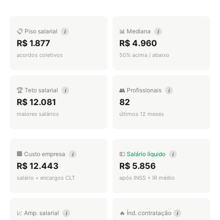
📋 Piso salarial
📊 Mediana
i
i
R$ 1.877
R$ 4.960
acordos coletivos
50% acima / abaixo
🏆 Teto salarial
👥 Profissionais
i
i
R$ 12.081
82
maiores salários
últimos 12 meses
🏢 Custo empresa
💵
Salário líquido
i
i
R$ 12.443
R$ 5.856
salário + encargos CLT
após INSS + IR médio
📈 Amp. salarial
🔥 Índ. contratação
i
i