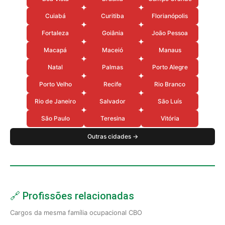
Cuiabá
Curitiba
Florianópolis
Fortaleza
Goiânia
João Pessoa
Macapá
Maceió
Manaus
Natal
Palmas
Porto Alegre
Porto Velho
Recife
Rio Branco
Rio de Janeiro
Salvador
São Luís
São Paulo
Teresina
Vitória
Outras cidades →
🔗 Profissões relacionadas
Cargos da mesma família ocupacional CBO