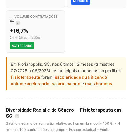
MENORES
VOLUME CONTRATAÇÕES
📈
I
+16,7%
24 → 28 admissões
ACELERANDO
Em Florianópolis, SC, nos últimos 12 meses (trimestres
07/2025 a 06/2026), as principais mudanças no perfil de
Fisioterapeuta
foram:
escolaridade qualificando
,
volume acelerando
,
salário caindo
e
mais homens
.
Diversidade Racial e de Gênero — Fisioterapeuta em
SC
i
Salário mediano de admissão relativo ao homem branco (= 100%) • N
mínimo: 100 contratações por grupo • Escopo estadual • Fonte: