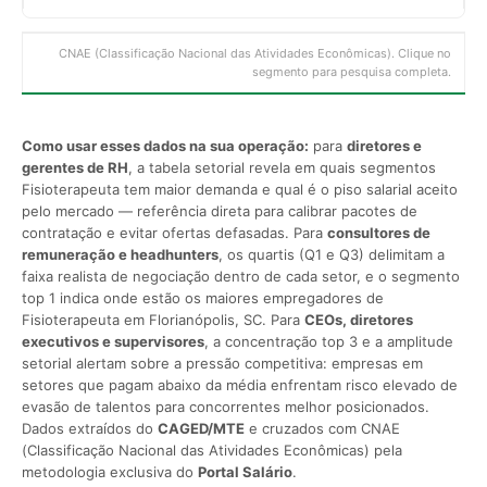
CNAE (Classificação Nacional das Atividades Econômicas). Clique no
segmento para pesquisa completa.
Como usar esses dados na sua operação:
para
diretores e
gerentes de RH
, a tabela setorial revela em quais segmentos
Fisioterapeuta tem maior demanda e qual é o piso salarial aceito
pelo mercado — referência direta para calibrar pacotes de
contratação e evitar ofertas defasadas. Para
consultores de
remuneração e headhunters
, os quartis (Q1 e Q3) delimitam a
faixa realista de negociação dentro de cada setor, e o segmento
top 1 indica onde estão os maiores empregadores de
Fisioterapeuta em Florianópolis, SC. Para
CEOs, diretores
executivos e supervisores
, a concentração top 3 e a amplitude
setorial alertam sobre a pressão competitiva: empresas em
setores que pagam abaixo da média enfrentam risco elevado de
evasão de talentos para concorrentes melhor posicionados.
Dados extraídos do
CAGED/MTE
e cruzados com CNAE
(Classificação Nacional das Atividades Econômicas) pela
metodologia exclusiva do
Portal Salário
.