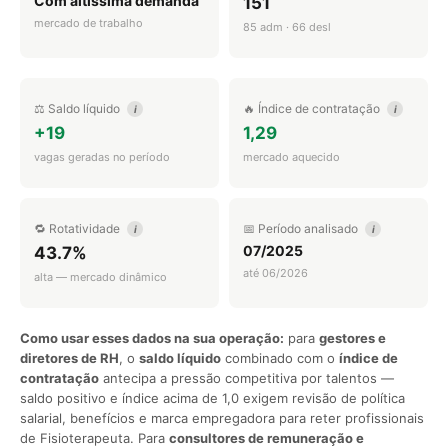
Com altíssima demanda
151
mercado de trabalho
85 adm · 66 desl
⚖️ Saldo líquido
🔥 Índice de contratação
i
i
+19
1,29
vagas geradas no período
mercado aquecido
🔁 Rotatividade
📅 Período analisado
i
i
07/2025
43.7%
até 06/2026
alta — mercado dinâmico
Como usar esses dados na sua operação:
para
gestores e
diretores de RH
, o
saldo líquido
combinado com o
índice de
contratação
antecipa a pressão competitiva por talentos —
saldo positivo e índice acima de 1,0 exigem revisão de política
salarial, benefícios e marca empregadora para reter profissionais
de Fisioterapeuta. Para
consultores de remuneração e