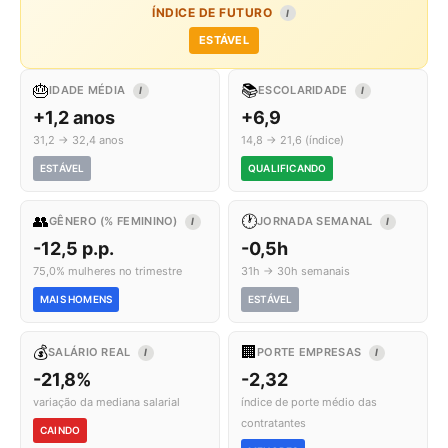
ÍNDICE DE FUTURO
I
ESTÁVEL
🎂
📚
IDADE MÉDIA
ESCOLARIDADE
I
I
+1,2 anos
+6,9
31,2 → 32,4 anos
14,8 → 21,6 (índice)
ESTÁVEL
QUALIFICANDO
👥
🕐
GÊNERO (% FEMININO)
JORNADA SEMANAL
I
I
-12,5 p.p.
-0,5h
75,0% mulheres no trimestre
31h → 30h semanais
MAIS HOMENS
ESTÁVEL
💰
🏢
SALÁRIO REAL
PORTE EMPRESAS
I
I
-21,8%
-2,32
variação da mediana salarial
índice de porte médio das
contratantes
CAINDO