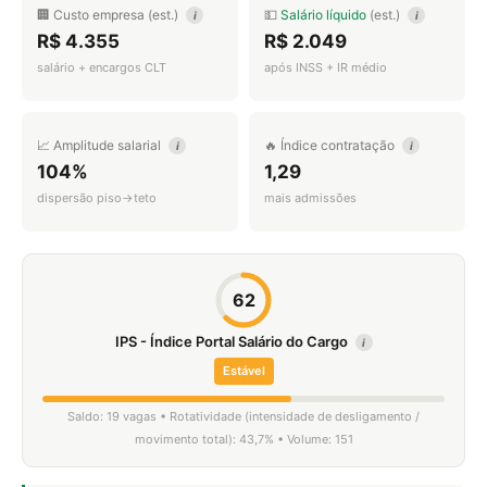
🏢 Custo empresa (est.)
💵
Salário líquido
(est.)
i
i
R$ 4.355
R$ 2.049
salário + encargos CLT
após INSS + IR médio
📈 Amplitude salarial
🔥 Índice contratação
i
i
104%
1,29
dispersão piso→teto
mais admissões
62
IPS - Índice Portal Salário do Cargo
i
Estável
Saldo: 19 vagas • Rotatividade (intensidade de desligamento /
movimento total): 43,7% • Volume: 151