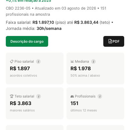
+0,1% em relação a 2025
CBO 2236-05 • Atualizado em
03 agosto de 2026
• 151
profissionais na amostra
Faixa salarial:
R$ 1.897,10
(piso) até
R$ 3.863,44
(teto) •
Jornada média:
30h/semana
Descrição do cargo
PDF
📋 Piso salarial
📊 Mediana
i
i
R$ 1.897
R$ 1.978
acordos coletivos
50% acima / abaixo
🏆 Teto salarial
👥 Profissionais
i
i
R$ 3.863
151
maiores salários
últimos 12 meses