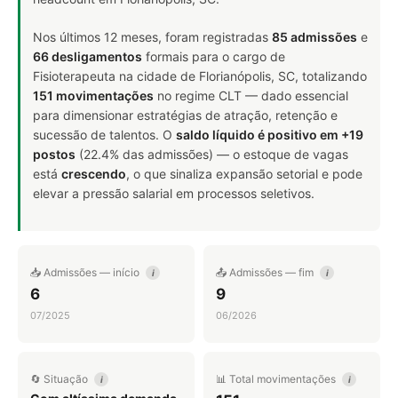
Nos últimos 12 meses, foram registradas
85 admissões
e
66 desligamentos
formais para o cargo de
Fisioterapeuta na cidade de Florianópolis, SC, totalizando
151 movimentações
no regime CLT — dado essencial
para dimensionar estratégias de atração, retenção e
sucessão de talentos. O
saldo líquido é positivo em +19
postos
(22.4% das admissões) — o estoque de vagas
está
crescendo
, o que sinaliza expansão setorial e pode
elevar a pressão salarial em processos seletivos.
📥 Admissões — início
📤 Admissões — fim
i
i
6
9
07/2025
06/2026
🔄 Situação
📊 Total movimentações
i
i