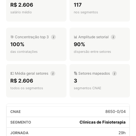
R$ 2.606
117
salário médio
nos segmentos
🎯 Concentração top 3
📊 Amplitude setorial
i
i
100%
90%
das contratações
dispersão entre setores
💵 Média geral setores
🔢 Setores mapeados
i
i
R$ 2.606
3
todos os segmentos
segmentos CNAE
8650-0/04
Clínicas de Fisioterapia
29h