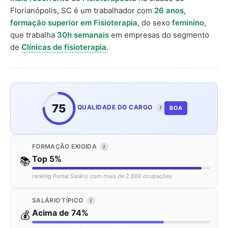
Florianópolis, SC é um trabalhador com
26 anos
,
formação superior em Fisioterapia
, do sexo
feminino
,
que trabalha
30h semanais
em empresas do segmento
de
Clínicas de fisioterapia
.
75
QUALIDADE DO CARGO
BOA
I
FORMAÇÃO EXIGIDA
I
Top 5%
📚
ranking Portal Salário com mais de 2.600 ocupações
SALÁRIO TÍPICO
I
Acima de 74%
💰