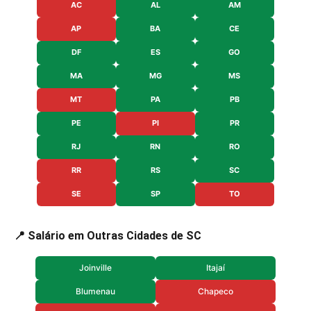
AC
AL
AM
AP
BA
CE
DF
ES
GO
MA
MG
MS
MT
PA
PB
PE
PI
PR
RJ
RN
RO
RR
RS
SC
SE
SP
TO
📍 Salário em Outras Cidades de SC
Joinville
Itajaí
Blumenau
Chapeco