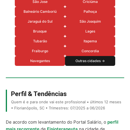
São Jose
Criciúma
Balneário Camboriú
Palhoça
Jaraguá do Sul
São Joaquim
Brusque
Lages
Tubarão
Itapema
Fraiburgo
Concordia
Navegantes
Outras cidades →
Perfil & Tendências
Quem é e para onde vai este profissional • últimos 12 meses
• Florianópolis, SC • Trimestres: 07/2025 a 06/2026
De acordo com levantamento do Portal Salário, o
perfil
mais recorrente
de
Fisioterapeuta
na cidade de