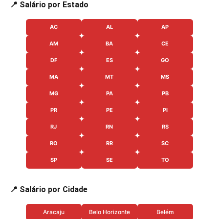
📍 Salário por Estado
AC
AL
AP
AM
BA
CE
DF
ES
GO
MA
MT
MS
MG
PA
PB
PR
PE
PI
RJ
RN
RS
RO
RR
SC
SP
SE
TO
📍 Salário por Cidade
Aracaju
Belo Horizonte
Belém