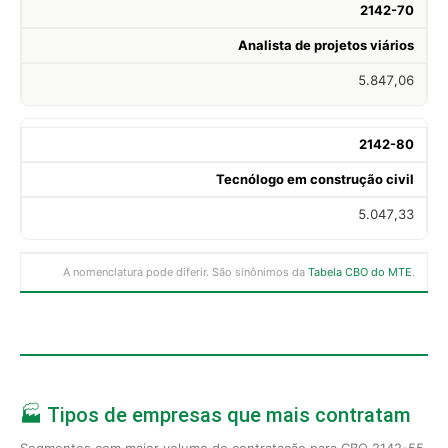
2142-70
Analista de projetos viários
5.847,06
2142-80
Tecnólogo em construção civil
5.047,33
A nomenclatura pode diferir. São sinônimos da
Tabela CBO do MTE
.
🏭 Tipos de empresas que mais contratam
Segmentos com maior volume de contratação para CBO 2142-55