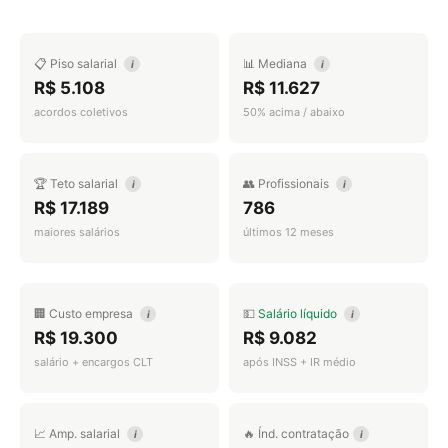
📋 Piso salarial
📊 Mediana
i
i
R$ 5.108
R$ 11.627
acordos coletivos
50% acima / abaixo
🏆 Teto salarial
👥 Profissionais
i
i
R$ 17.189
786
maiores salários
últimos 12 meses
🏢 Custo empresa
💵
Salário líquido
i
i
R$ 19.300
R$ 9.082
salário + encargos CLT
após INSS + IR médio
📈 Amp. salarial
🔥 Índ. contratação
i
i