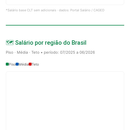
*Salário base CLT sem adicionais · dados: Portal Salário / CAGED
🗺️ Salário por região do Brasil
Piso · Média · Teto • período: 07/2025 a 06/2026
Piso
Média
Teto