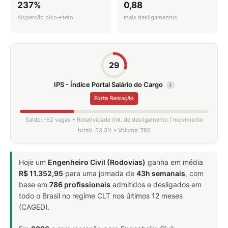
237%
0,88
dispersão piso→teto
mais desligamentos
29
IPS - Índice Portal Salário do Cargo
i
Forte Retração
Saldo: -52 vagas • Rotatividade (int. de desligamento / movimento
total): 53,3% • Volume: 786
Hoje um
Engenheiro Civil (Rodovias)
ganha em média
R$ 11.352,95
para uma jornada de
43h semanais
, com
base em
786 profissionais
admitidos e desligados em
todo o Brasil no regime CLT nos últimos 12 meses
(CAGED).