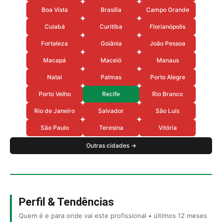
Boa Vista
Brasília
Campo Grande
Cuiabá
Curitiba
Florianópolis
Fortaleza
Goiânia
João Pessoa
Macapá
Maceió
Manaus
Natal
Palmas
Porto Alegre
Porto Velho
Recife
Rio Branco
Rio de Janeiro
Salvador
São Luís
São Paulo
Teresina
Vitória
Outras cidades →
Perfil & Tendências
Quem é e para onde vai este profissional • últimos 12 meses