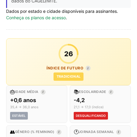
dados do CAGED/MTE.
Dados por estado e cidade disponíveis para assinantes.
Conheça os planos de acesso
.
26
ÍNDICE DE FUTURO
I
TRADICIONAL
🎂
📚
IDADE MÉDIA
ESCOLARIDADE
I
I
+0,6 anos
-4,2
35,4 → 36,0 anos
21,1 → 17,0 (índice)
ESTÁVEL
DESQUALIFICANDO
👥
🕐
GÊNERO (% FEMININO)
JORNADA SEMANAL
I
I