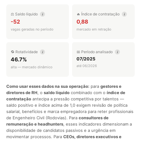
⚖️ Saldo líquido
🔥 Índice de contratação
i
i
-52
0,88
vagas geradas no período
mercado em retração
🔁 Rotatividade
📅 Período analisado
i
i
07/2025
46.7%
até 06/2026
alta — mercado dinâmico
Como usar esses dados na sua operação:
para
gestores e
diretores de RH
, o
saldo líquido
combinado com o
índice de
contratação
antecipa a pressão competitiva por talentos —
saldo positivo e índice acima de 1,0 exigem revisão de política
salarial, benefícios e marca empregadora para reter profissionais
de Engenheiro Civil (Rodovias). Para
consultores de
remuneração e headhunters
, esses indicadores dimensionam a
disponibilidade de candidatos passivos e a urgência em
movimentar processos. Para
CEOs, diretores executivos e