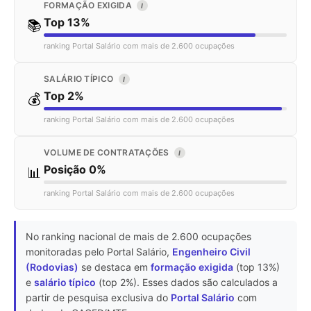
FORMAÇÃO EXIGIDA
I
Top 13%
📚
ranking Portal Salário com mais de 2.600 ocupações
SALÁRIO TÍPICO
I
Top 2%
💰
ranking Portal Salário com mais de 2.600 ocupações
VOLUME DE CONTRATAÇÕES
I
Posição 0%
📊
ranking Portal Salário com mais de 2.600 ocupações
No ranking nacional de mais de 2.600 ocupações
monitoradas pelo Portal Salário,
Engenheiro Civil
(Rodovias)
se destaca em
formação exigida
(top 13%)
e
salário típico
(top 2%). Esses dados são calculados a
partir de pesquisa exclusiva do
Portal Salário
com