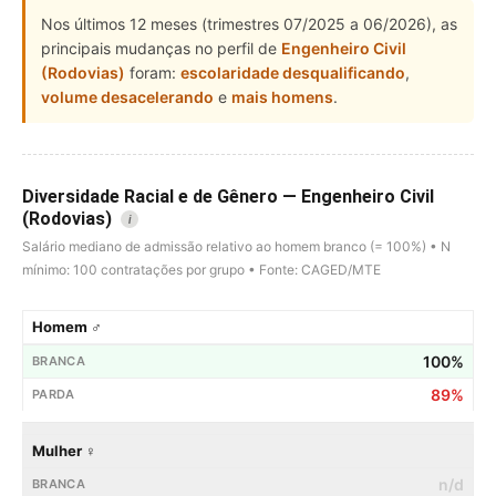
Nos últimos 12 meses (trimestres 07/2025 a 06/2026), as
principais mudanças no perfil de
Engenheiro Civil
(Rodovias)
foram:
escolaridade desqualificando
,
volume desacelerando
e
mais homens
.
Diversidade Racial e de Gênero — Engenheiro Civil
(Rodovias)
i
Salário mediano de admissão relativo ao homem branco (= 100%) • N
mínimo: 100 contratações por grupo • Fonte: CAGED/MTE
Homem ♂
100%
89%
Mulher ♀
n/d