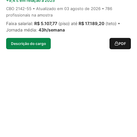
+9,4% em relação a 2025
CBO 2142-55 • Atualizado em
03 agosto de 2026
• 786
profissionais na amostra
Faixa salarial:
R$ 5.107,77
(piso) até
R$ 17.189,20
(teto) •
Jornada média:
43h/semana
Descrição do cargo
PDF