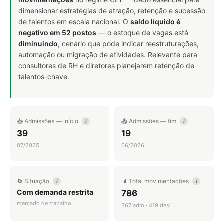
dimensionar estratégias de atração, retenção e sucessão
de talentos em escala nacional. O
saldo líquido é
negativo em 52 postos
— o estoque de vagas está
diminuindo
, cenário que pode indicar reestruturações,
automação ou migração de atividades. Relevante para
consultores de RH e diretores planejarem retenção de
talentos-chave.
📥 Admissões — início
📤 Admissões — fim
i
i
39
19
07/2025
06/2026
🔄 Situação
📊 Total movimentações
i
i
Com demanda restrita
786
mercado de trabalho
367 adm · 419 desl