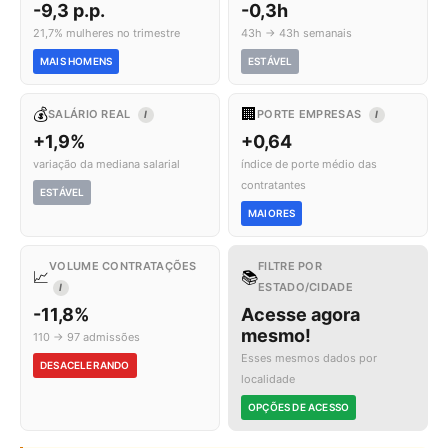
-9,3 p.p.
-0,3h
21,7% mulheres no trimestre
43h → 43h semanais
MAIS HOMENS
ESTÁVEL
💰
🏢
SALÁRIO REAL
PORTE EMPRESAS
I
I
+1,9%
+0,64
variação da mediana salarial
índice de porte médio das
contratantes
ESTÁVEL
MAIORES
VOLUME CONTRATAÇÕES
FILTRE POR
📈
📚
ESTADO/CIDADE
I
-11,8%
Acesse agora
mesmo!
110 → 97 admissões
Esses mesmos dados por
DESACELERANDO
localidade
OPÇÕES DE ACESSO