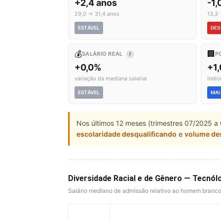
+2,4 anos
-1,
29,0 → 31,4 anos
13,3 
ESTÁVEL
DES
💰
🏢
SALÁRIO REAL
P
I
+0,0%
+1
variação da mediana salarial
índic
ESTÁVEL
MAI
Nos últimos 12 meses (trimestres 07/2025 a 
escolaridade desqualificando
e
volume de
Diversidade Racial e de Gênero — Tecnól
Salário mediano de admissão relativo ao homem branc