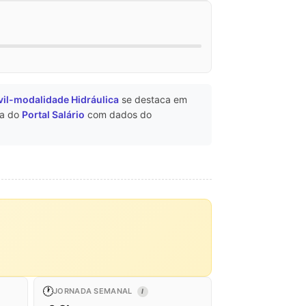
il-modalidade Hidráulica
se destaca em
va do
Portal Salário
com dados do
🕐
JORNADA SEMANAL
I