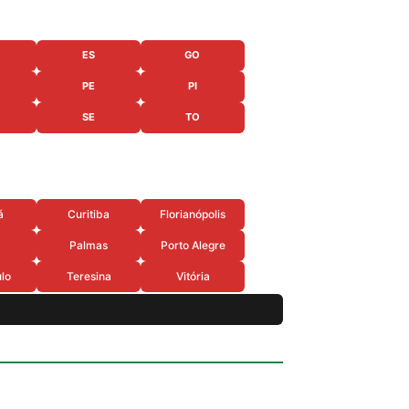
ES
GO
PE
PI
SE
TO
á
Curitiba
Florianópolis
Palmas
Porto Alegre
lo
Teresina
Vitória