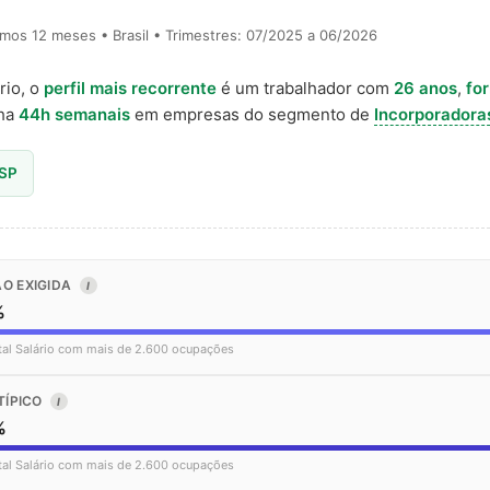
timos 12 meses • Brasil • Trimestres: 07/2025 a 06/2026
rio, o
perfil mais recorrente
é um trabalhador com
26 anos
,
fo
lha
44h semanais
em empresas do segmento de
Incorporadora
 SP
O EXIGIDA
I
%
tal Salário com mais de 2.600 ocupações
TÍPICO
I
%
tal Salário com mais de 2.600 ocupações