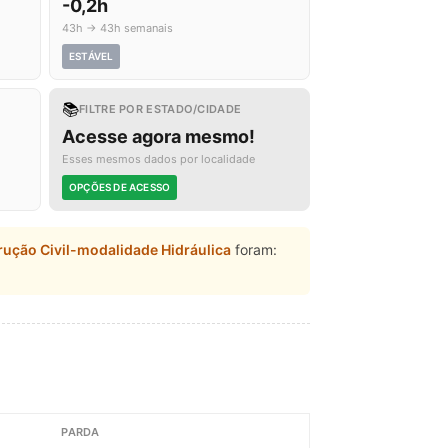
-0,2h
43h → 43h semanais
ESTÁVEL
📚
FILTRE POR ESTADO/CIDADE
Acesse agora mesmo!
Esses mesmos dados por localidade
OPÇÕES DE ACESSO
ução Civil-modalidade Hidráulica
foram:
PARDA