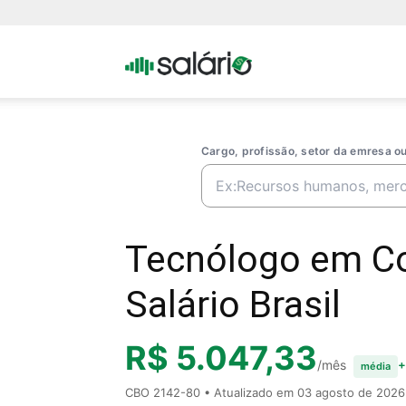
Portal
Salario
Cargo, profissão, setor da emresa 
Tecnólogo em Co
Salário Brasil
R$ 5.047,33
/mês
+
média
CBO 2142-80 • Atualizado em
03 agosto de 2026