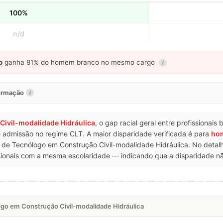
100%
n/d
o
ganha 81% do homem branco no mesmo cargo
i
formação
i
ivil-modalidade Hidráulica
, o gap racial geral entre profissionai
de admissão no regime CLT. A maior disparidade verificada é para
ho
 Tecnólogo em Construção Civil-modalidade Hidráulica. No detalh
onais com a mesma escolaridade — indicando que a disparidade não 
go em Construção Civil-modalidade Hidráulica