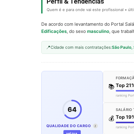
Perfil & Tendências
Quem é e para onde vai este profissional • úl
De acordo com levantamento do Portal Salá
Edificações
, do sexo
masculino
, que traba
Cidade com mais contratações:
São Paulo,
FORMAÇÃ
Top 21
📚
ranking Por
64
SALÁRIO 
Top 19
💰
QUALIDADE DO CARGO
I
ranking Por
MÉDIA