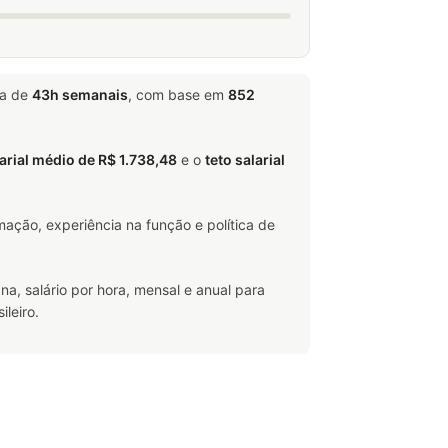
da de
43h semanais
, com base em
852
larial médio de R$ 1.738,48
e o
teto salarial
ação, experiência na função e política de
na, salário por hora, mensal e anual para
leiro.