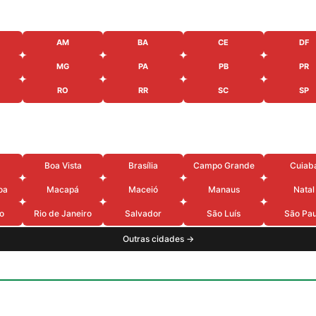
AM
BA
CE
DF
MG
PA
PB
PR
RO
RR
SC
SP
Boa Vista
Brasília
Campo Grande
Cuiab
oa
Macapá
Maceió
Manaus
Natal
o
Rio de Janeiro
Salvador
São Luís
São Pau
Outras cidades →