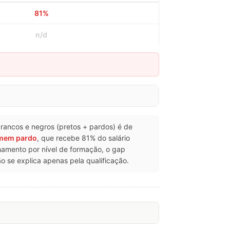
81%
n/d
s brancos e negros (pretos + pardos) é de
mem pardo
, que recebe 81% do salário
amento por nível de formação, o gap
se explica apenas pela qualificação.