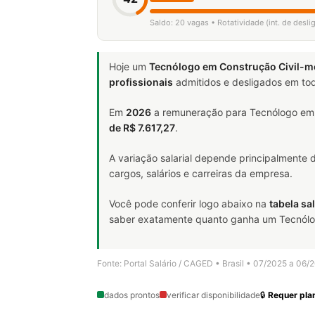
Saldo: 20 vagas • Rotatividade (int. de desl
Hoje um
Tecnólogo em Construção Civil-mo
profissionais
admitidos e desligados em tod
Em
2026
a remuneração para Tecnólogo em C
de R$ 7.617,27
.
A variação salarial depende principalmente
cargos, salários e carreiras da empresa.
Você pode conferir logo abaixo na
tabela sal
saber exatamente quanto ganha um Tecnólogo 
Fonte: Portal Salário / CAGED • Brasil • 07/2025 a 06/
dados prontos
verificar disponibilidade
🔒
Requer plan