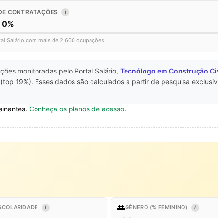
DE CONTRATAÇÕES
I
o 0%
tal Salário com mais de 2.600 ocupações
ções monitoradas pelo Portal Salário,
Tecnólogo em Construção Civ
(top 19%). Esses dados são calculados a partir de pesquisa exclusi
sinantes.
Conheça os planos de acesso
.
👥
SCOLARIDADE
GÊNERO (% FEMININO)
I
I