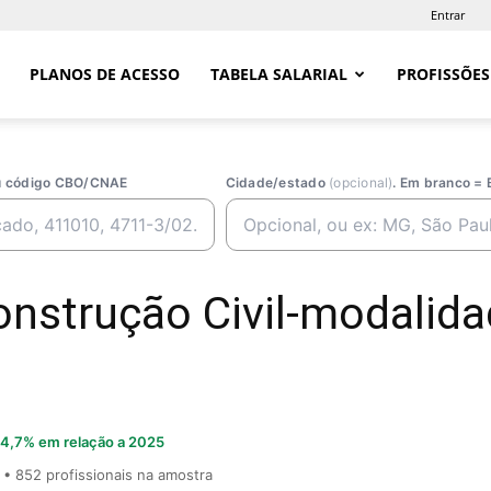
Entrar
PLANOS DE ACESSO
TABELA SALARIAL
PROFISSÕES
ou código CBO/CNAE
Cidade/estado
(opcional)
. Em branco = 
nstrução Civil-modalida
4,7% em relação a 2025
• 852 profissionais na amostra