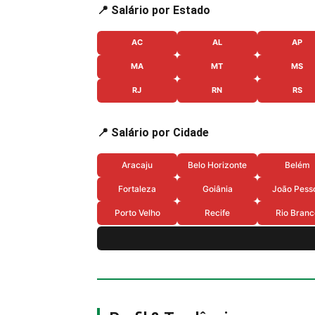
📍 Salário por Estado
AC
AL
AP
MA
MT
MS
RJ
RN
RS
📍 Salário por Cidade
Aracaju
Belo Horizonte
Belém
Fortaleza
Goiânia
João Pess
Porto Velho
Recife
Rio Branc