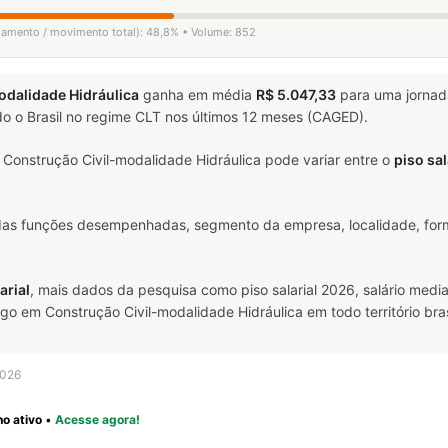
igamento / movimento total): 48,8% • Volume: 852
dalidade Hidráulica
ganha em média
R$ 5.047,33
para uma jorna
o o Brasil no regime CLT nos últimos 12 meses (CAGED).
onstrução Civil-modalidade Hidráulica pode variar entre o
piso sa
 das funções desempenhadas, segmento da empresa, localidade, form
arial
, mais dados da pesquisa como piso salarial 2026, salário media
em Construção Civil-modalidade Hidráulica em todo território brasi
2026
o ativo
•
Acesse agora!