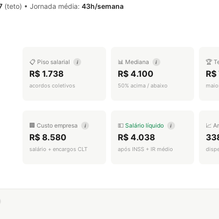
7
(teto) • Jornada média:
43h/semana
📋 Piso salarial
📊 Mediana
🏆 T
i
i
R$ 1.738
R$ 4.100
R$ 
acordos coletivos
50% acima / abaixo
maior
🏢 Custo empresa
💵
Salário líquido
📈 A
i
i
R$ 8.580
R$ 4.038
33
salário + encargos CLT
após INSS + IR médio
disp