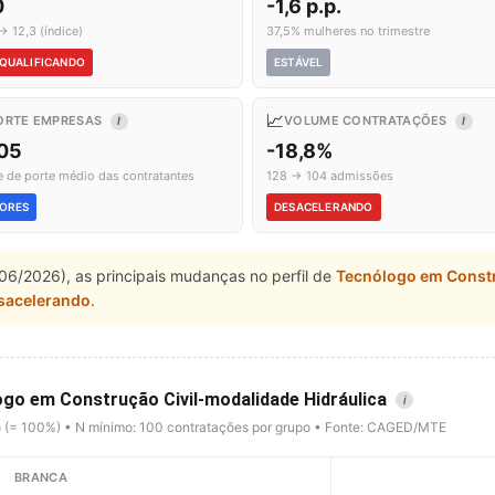
0
-1,6 p.p.
→ 12,3 (índice)
37,5% mulheres no trimestre
QUALIFICANDO
ESTÁVEL
📈
ORTE EMPRESAS
VOLUME CONTRATAÇÕES
I
I
,05
-18,8%
e de porte médio das contratantes
128 → 104 admissões
ORES
DESACELERANDO
06/2026), as principais mudanças no perfil de
Tecnólogo em Constr
sacelerando
.
ogo em Construção Civil-modalidade Hidráulica
i
o (= 100%) • N mínimo: 100 contratações por grupo • Fonte: CAGED/MTE
BRANCA