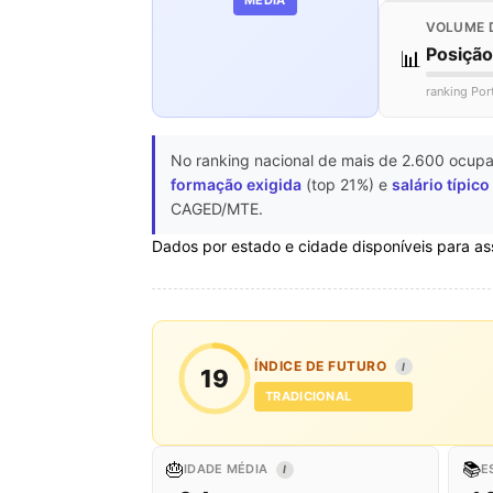
VOLUME 
Posiçã
📊
ranking Por
No ranking nacional de mais de 2.600 ocupa
formação exigida
(top 21%) e
salário típico
CAGED/MTE.
Dados por estado e cidade disponíveis para as
ÍNDICE DE FUTURO
I
19
TRADICIONAL
🎂
📚
IDADE MÉDIA
E
I