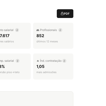
PDF
eto salarial
👥 Profissionais
i
i
7.617
852
es salários
últimos 12 meses
mp. salarial
🔥 Índ. contratação
i
i
8%
1,05
ersão piso→teto
mais admissões