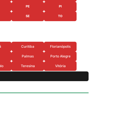
PE
PI
SE
TO
á
Curitiba
Florianópolis
Palmas
Porto Alegre
lo
Teresina
Vitória