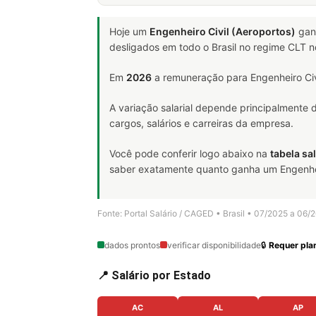
Hoje um
Engenheiro Civil (Aeroportos)
gan
desligados em todo o Brasil no regime CLT 
Em
2026
a remuneração para Engenheiro Civi
A variação salarial depende principalmente
cargos, salários e carreiras da empresa.
Você pode conferir logo abaixo na
tabela sal
saber exatamente quanto ganha um Engenheiro 
Fonte: Portal Salário / CAGED • Brasil • 07/2025 a 06/
dados prontos
verificar disponibilidade
🔒
Requer plan
📍 Salário por Estado
AC
AL
AP