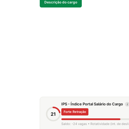
Descrição do cargo
IPS - Índice Portal Salário do Cargo
i
Forte Retração
21
Saldo: -24 vagas • Rotatividade (int. de des