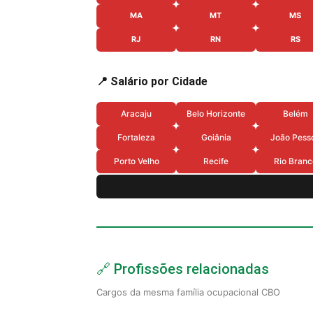
MA
MT
MS
RJ
RN
RS
📍 Salário por Cidade
Aracaju
Belo Horizonte
Belém
Fortaleza
Goiânia
João Pess
Porto Velho
Recife
Rio Branc
🔗 Profissões relacionadas
Cargos da mesma família ocupacional CBO