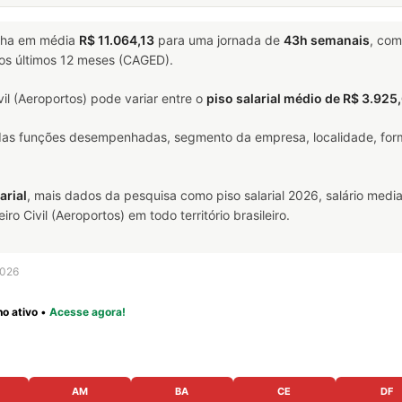
ha em média
R$ 11.064,13
para uma jornada de
43h semanais
, co
nos últimos 12 meses (CAGED).
l (Aeroportos) pode variar entre o
piso salarial médio de R$ 3.925
 das funções desempenhadas, segmento da empresa, localidade, form
arial
, mais dados da pesquisa como piso salarial 2026, salário media
Civil (Aeroportos) em todo território brasileiro.
2026
o ativo
•
Acesse agora!
AM
BA
CE
DF