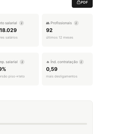
PDF
eto salarial
👥 Profissionais
i
i
 18.029
92
es salários
últimos 12 meses
mp. salarial
🔥 Índ. contratação
i
i
9%
0,59
ersão piso→teto
mais desligamentos