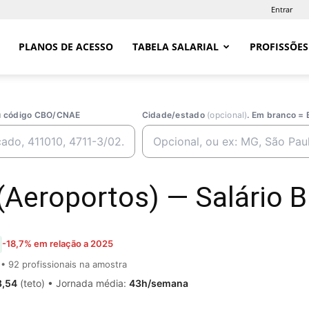
Entrar
PLANOS DE ACESSO
TABELA SALARIAL
PROFISSÕES
ou código CBO/CNAE
Cidade/estado
(opcional)
. Em branco = 
(Aeroportos) — Salário B
-18,7% em relação a 2025
• 92 profissionais na amostra
8,54
(teto) • Jornada média:
43h/semana