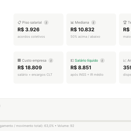
📋 Piso salarial
📊 Mediana
🏆 T
i
i
R$ 3.926
R$ 10.832
R$
acordos coletivos
50% acima / abaixo
maior
🏢 Custo empresa
💵
Salário líquido
📈 A
i
i
R$ 18.809
R$ 8.851
35
salário + encargos CLT
após INSS + IR médio
disp
ligamento / movimento total): 63,0% • Volume: 92