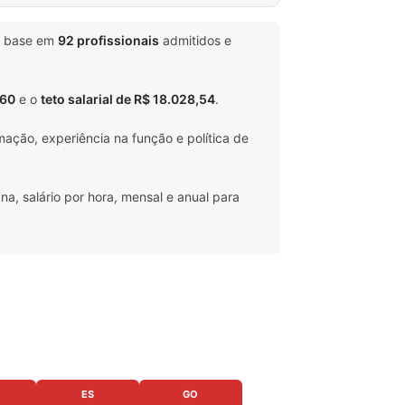
m base em
92 profissionais
admitidos e
,60
e o
teto salarial de R$ 18.028,54
.
ação, experiência na função e política de
na, salário por hora, mensal e anual para
ES
GO