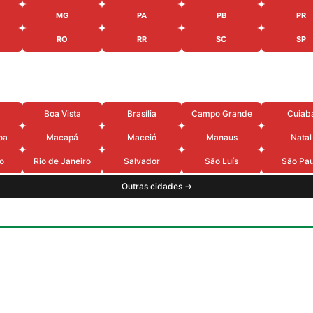
MG
PA
PB
PR
RO
RR
SC
SP
Boa Vista
Brasília
Campo Grande
Cuiab
oa
Macapá
Maceió
Manaus
Natal
o
Rio de Janeiro
Salvador
São Luís
São Pau
Outras cidades →