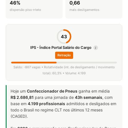
46%
0,66
dispersão piso→teto
mais desligamentos
43
IPS - Índice Portal Salário do Cargo
i
Retração
Saldo: -867 vagas • Rotatividade (int. de desligamento / movimento
total): 60,3% • Volume: 4.199
Hoje um
Confeccionador de Pneus
ganha em média
R$ 2.686,81
para uma jornada de
43h semanais
, com
base em
4.199 profissionais
admitidos e desligados em
todo o Brasil no regime CLT nos últimos 12 meses
(CAGED).