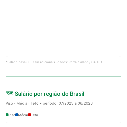
*Salário base CLT sem adicionais · dados: Portal Salário / CAGED
🗺️ Salário por região do Brasil
Piso · Média · Teto • período: 07/2025 a 06/2026
Piso
Média
Teto