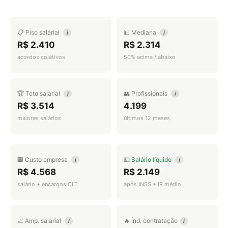
📋 Piso salarial
📊 Mediana
i
i
R$ 2.410
R$ 2.314
acordos coletivos
50% acima / abaixo
🏆 Teto salarial
👥 Profissionais
i
i
R$ 3.514
4.199
maiores salários
últimos 12 meses
🏢 Custo empresa
💵
Salário líquido
i
i
R$ 4.568
R$ 2.149
salário + encargos CLT
após INSS + IR médio
📈 Amp. salarial
🔥 Índ. contratação
i
i