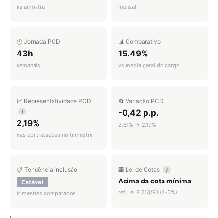
na amostra
mensal
🕐 Jornada PCD
📊 Comparativo
43h
15.49%
semanais
vs média geral do cargo
📈 Representatividade PCD
🔄 Variação PCD
-0,42 p.p.
i
2,19%
2,61% → 2,19%
das contratações no trimestre
📋 Tendência inclusão
🏢 Lei de Cotas
i
Acima da cota mínima
Estável
ref. Lei 8.213/91 (2-5%)
trimestres comparados