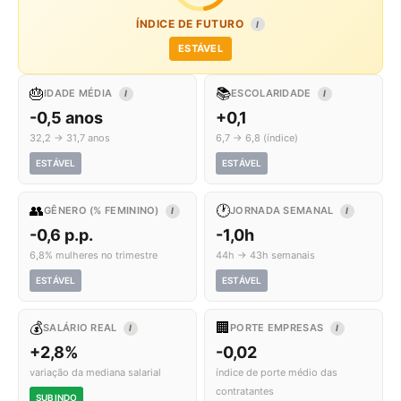
ÍNDICE DE FUTURO
I
ESTÁVEL
🎂
📚
IDADE MÉDIA
ESCOLARIDADE
I
I
-0,5 anos
+0,1
32,2 → 31,7 anos
6,7 → 6,8 (índice)
ESTÁVEL
ESTÁVEL
👥
🕐
GÊNERO (% FEMININO)
JORNADA SEMANAL
I
I
-0,6 p.p.
-1,0h
6,8% mulheres no trimestre
44h → 43h semanais
ESTÁVEL
ESTÁVEL
💰
🏢
SALÁRIO REAL
PORTE EMPRESAS
I
I
+2,8%
-0,02
variação da mediana salarial
índice de porte médio das
contratantes
SUBINDO