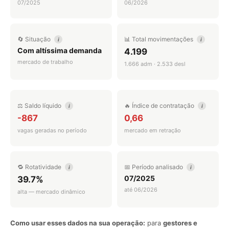
07/2025
06/2026
🔄 Situação
📊 Total movimentações
i
i
Com altíssima demanda
4.199
mercado de trabalho
1.666 adm · 2.533 desl
⚖️ Saldo líquido
🔥 Índice de contratação
i
i
-867
0,66
vagas geradas no período
mercado em retração
🔁 Rotatividade
📅 Período analisado
i
i
07/2025
39.7%
até 06/2026
alta — mercado dinâmico
Como usar esses dados na sua operação:
para
gestores e