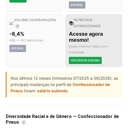
ESTÁVEL
VOLUME CONTRATAÇÕES
FILTRE POR
📈
📚
ESTADO/CIDADE
I
-8,4%
Acesse agora
mesmo!
499 → 457 admissões
Esses mesmos dados por
ESTÁVEL
localidade
OPÇÕES DE ACESSO
Nos últimos 12 meses (trimestres 07/2025 a 06/2026), as
principais mudanças no perfil de
Confeccionador de
Pneus
foram:
salário subindo
.
Diversidade Racial e de Gênero — Confeccionador de
Pneus
i