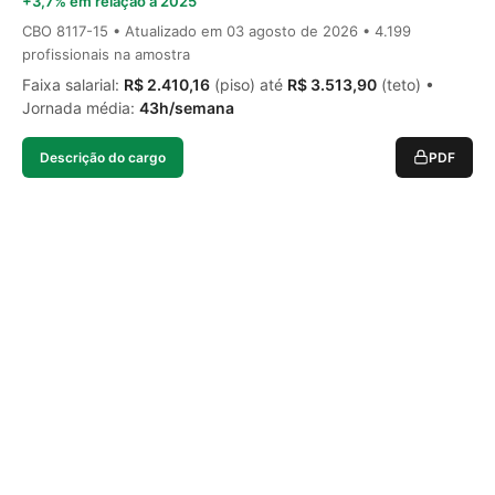
+3,7% em relação a 2025
CBO 8117-15 • Atualizado em
03 agosto de 2026
• 4.199
profissionais na amostra
Faixa salarial:
R$ 2.410,16
(piso) até
R$ 3.513,90
(teto) •
Jornada média:
43h/semana
Descrição do cargo
PDF