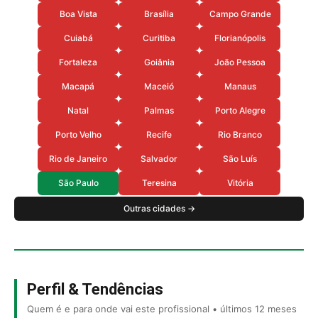
Boa Vista
Brasília
Campo Grande
Cuiabá
Curitiba
Florianópolis
Fortaleza
Goiânia
João Pessoa
Macapá
Maceió
Manaus
Natal
Palmas
Porto Alegre
Porto Velho
Recife
Rio Branco
Rio de Janeiro
Salvador
São Luís
São Paulo
Teresina
Vitória
Outras cidades →
Perfil & Tendências
Quem é e para onde vai este profissional • últimos 12 meses