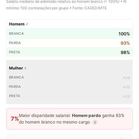
Salário mediano de admissão relativo ao homem branco (= 100%) • N
mínimo: 100 contratações por grupo • Fonte: CAGED/MTE
Homem ♂
100%
93%
98%
Mulher ♀
n/d
n/d
n/d
Maior disparidade salarial:
Homem pardo
ganha 93%
7%
do homem branco no mesmo cargo
i