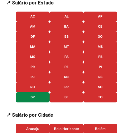
📍 Salário por Estado
AC
AL
AP
AM
BA
CE
DF
ES
GO
MA
MT
MS
MG
PA
PB
PR
PE
PI
RJ
RN
RS
RO
RR
SC
SP
SE
TO
📍 Salário por Cidade
Aracaju
Belo Horizonte
Belém