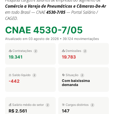
Pesquisa cargos e salários de empresas do segmento de
Comércio a Varejo de Pneumáticos e Câmaras-De-Ar
em todo Brasil — CNAE
4530-7/05
— Portal Salário /
CAGED.
CNAE 4530-7/05
Atualizado em
03 agosto de 2026
• 39.124 movimentações
📥 Contratações
📤 Demissões
i
i
19.341
19.783
⚖️ Saldo líquido
🔄 Situação
i
i
Com baixíssima
-442
demanda
💰 Salário médio do setor
🎯 Cargos distintos
i
i
R$ 2.561
147