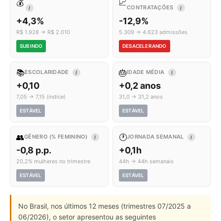
💰
📈
CONTRATAÇÕES
I
I
+4,3%
-12,9%
R$ 1.928 → R$ 2.010
5.309 → 4.623 admissões
SUBINDO
DESACELERANDO
📚
🎂
ESCOLARIDADE
IDADE MÉDIA
I
I
+0,10
+0,2 anos
7,05 → 7,15 (índice)
31,0 → 31,2 anos
ESTÁVEL
ESTÁVEL
👥
🕐
GÊNERO (% FEMININO)
JORNADA SEMANAL
I
I
-0,8 p.p.
+0,1h
20,2% mulheres no trimestre
44h → 44h semanais
ESTÁVEL
ESTÁVEL
No Brasil, nos últimos 12 meses (trimestres 07/2025 a
06/2026), o setor apresentou as seguintes