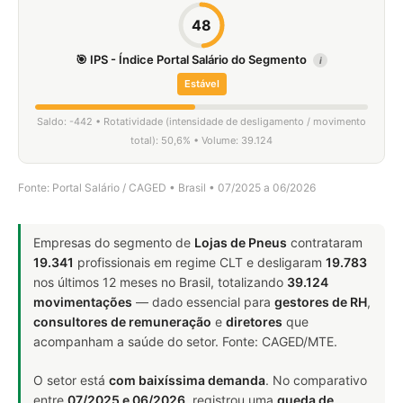
48
🎯 IPS - Índice Portal Salário do Segmento
i
Estável
Saldo: -442 • Rotatividade (intensidade de desligamento / movimento
total): 50,6% • Volume: 39.124
Fonte: Portal Salário / CAGED • Brasil • 07/2025 a 06/2026
Empresas do segmento de
Lojas de Pneus
contrataram
19.341
profissionais em regime CLT e desligaram
19.783
nos últimos 12 meses no Brasil, totalizando
39.124
movimentações
— dado essencial para
gestores de RH
,
consultores de remuneração
e
diretores
que
acompanham a saúde do setor. Fonte: CAGED/MTE.
O setor está
com baixíssima demanda
. No comparativo
entre
07/2025 e 06/2026
, registrou uma
queda de