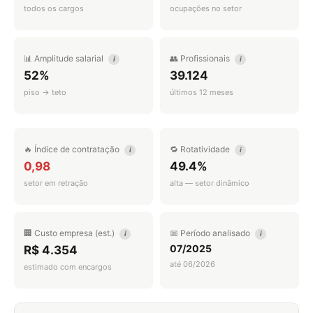
todos os cargos
ocupações no setor
📊 Amplitude salarial
👥 Profissionais
i
i
52%
39.124
piso → teto
últimos 12 meses
🔥 Índice de contratação
🔁 Rotatividade
i
i
0,98
49.4%
setor em retração
alta — setor dinâmico
🏢 Custo empresa (est.)
📅 Período analisado
i
i
07/2025
R$ 4.354
até 06/2026
estimado com encargos