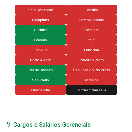
Belo Horizonte
Brasília
Campinas
Campo Grande
Curitiba
Fortaleza
Goiânia
Itajaí
Joinville
Londrina
Porto Alegre
Ribeirão Preto
Rio de Janeiro
São José do Rio Preto
São Paulo
Teresina
Uberlândia
Outras cidades →
🏅 Cargos e Salários Gerenciais