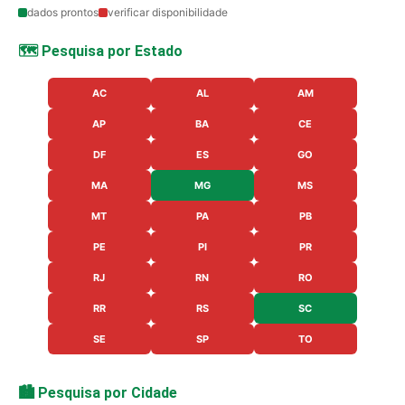
dados prontos
verificar disponibilidade
🗺️ Pesquisa por Estado
AC
AL
AM
AP
BA
CE
DF
ES
GO
MA
MG
MS
MT
PA
PB
PE
PI
PR
RJ
RN
RO
RR
RS
SC
SE
SP
TO
🏙️ Pesquisa por Cidade