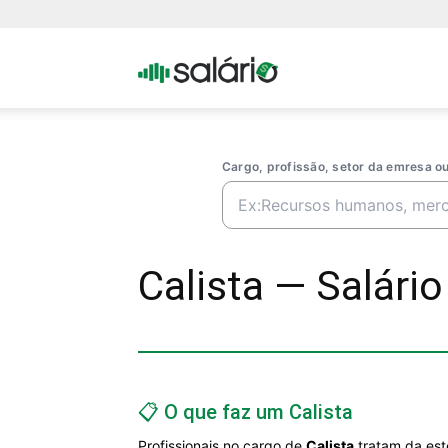
Portal
Salario
Cargo, profissão, setor da emresa 
Calista — Salário
📋 O que faz um Calista
Profissionais no cargo de
Calista
tratam da est