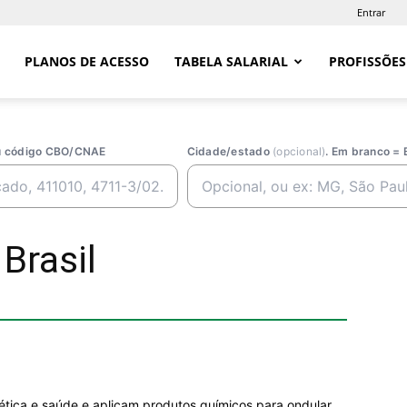
Entrar
PLANOS DE ACESSO
TABELA SALARIAL
PROFISSÕES
ou código CBO/CNAE
Cidade/estado
(opcional)
. Em branco = 
 Brasil
ética e saúde e aplicam produtos químicos para ondular,