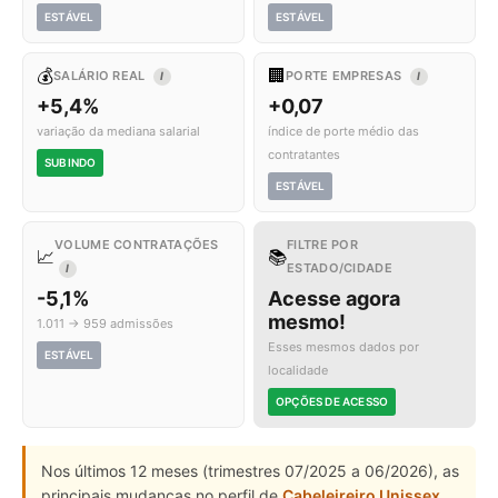
ESTÁVEL
ESTÁVEL
💰
🏢
SALÁRIO REAL
PORTE EMPRESAS
I
I
+5,4%
+0,07
variação da mediana salarial
índice de porte médio das
contratantes
SUBINDO
ESTÁVEL
VOLUME CONTRATAÇÕES
FILTRE POR
📈
📚
ESTADO/CIDADE
I
-5,1%
Acesse agora
mesmo!
1.011 → 959 admissões
Esses mesmos dados por
ESTÁVEL
localidade
OPÇÕES DE ACESSO
Nos últimos 12 meses (trimestres 07/2025 a 06/2026), as
principais mudanças no perfil de
Cabeleireiro Unissex