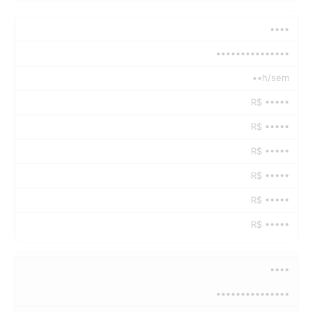
••••
•••••••••••••••
••h/sem
R$ •••••
R$ •••••
R$ •••••
R$ •••••
R$ •••••
R$ •••••
••••
•••••••••••••••