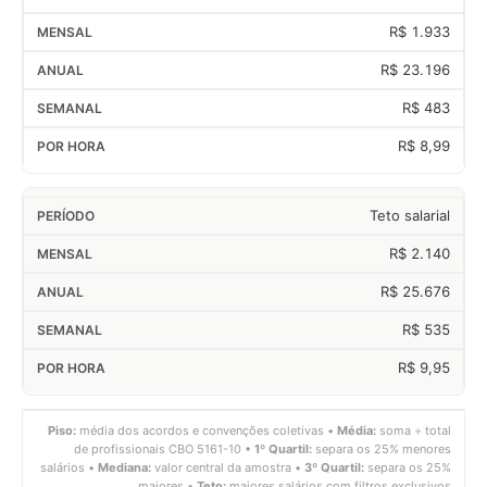
R$ 1.933
R$ 23.196
R$ 483
R$ 8,99
Teto salarial
R$ 2.140
R$ 25.676
R$ 535
R$ 9,95
Piso:
média dos acordos e convenções coletivas •
Média:
soma ÷ total
de profissionais CBO 5161-10 •
1º Quartil:
separa os 25% menores
salários •
Mediana:
valor central da amostra •
3º Quartil:
separa os 25%
maiores •
Teto:
maiores salários com filtros exclusivos