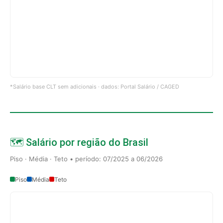
*Salário base CLT sem adicionais · dados: Portal Salário / CAGED
🗺️ Salário por região do Brasil
Piso · Média · Teto • período: 07/2025 a 06/2026
Piso
Média
Teto