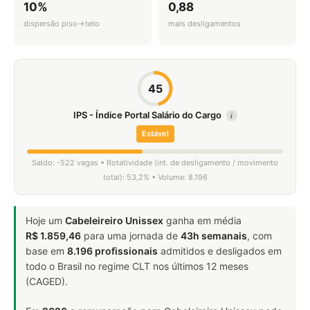
10%
0,88
dispersão piso→teto
mais desligamentos
45
IPS - Índice Portal Salário do Cargo
i
Estável
Saldo: -522 vagas • Rotatividade (int. de desligamento / movimento
total): 53,2% • Volume: 8.196
Hoje um
Cabeleireiro Unissex
ganha em média
R$ 1.859,46
para uma jornada de
43h semanais
, com
base em
8.196 profissionais
admitidos e desligados em
todo o Brasil no regime CLT nos últimos 12 meses
(CAGED).