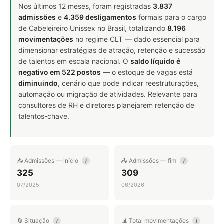
Nos últimos 12 meses, foram registradas
3.837
admissões
e
4.359 desligamentos
formais para o cargo
de Cabeleireiro Unissex no Brasil, totalizando
8.196
movimentações
no regime CLT — dado essencial para
dimensionar estratégias de atração, retenção e sucessão
de talentos em escala nacional. O
saldo líquido é
negativo em 522 postos
— o estoque de vagas está
diminuindo
, cenário que pode indicar reestruturações,
automação ou migração de atividades. Relevante para
consultores de RH e diretores planejarem retenção de
talentos-chave.
📥 Admissões — início
📤 Admissões — fim
i
i
325
309
07/2025
06/2026
🔄 Situação
📊 Total movimentações
i
i