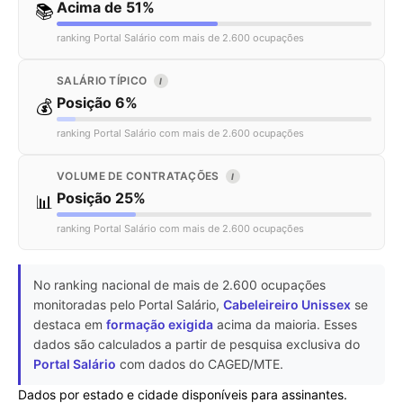
Acima de 51%
📚
ranking Portal Salário com mais de 2.600 ocupações
SALÁRIO TÍPICO
I
Posição 6%
💰
ranking Portal Salário com mais de 2.600 ocupações
VOLUME DE CONTRATAÇÕES
I
Posição 25%
📊
ranking Portal Salário com mais de 2.600 ocupações
No ranking nacional de mais de 2.600 ocupações
monitoradas pelo Portal Salário,
Cabeleireiro Unissex
se
destaca em
formação exigida
acima da maioria. Esses
dados são calculados a partir de pesquisa exclusiva do
Portal Salário
com dados do CAGED/MTE.
Dados por estado e cidade disponíveis para assinantes.