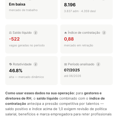
Em baixa
8.196
mercado de trabalho
3.837 adm · 4.359 desl
⚖️ Saldo líquido
🔥 Índice de contratação
i
i
-522
0,88
vagas geradas no período
mercado em retração
🔁 Rotatividade
📅 Período analisado
i
i
07/2025
46.8%
até 06/2026
alta — mercado dinâmico
Como usar esses dados na sua operação:
para
gestores e
diretores de RH
, o
saldo líquido
combinado com o
índice de
contratação
antecipa a pressão competitiva por talentos —
saldo positivo e índice acima de 1,0 exigem revisão de política
salarial, benefícios e marca empregadora para reter profissionais