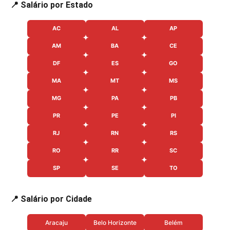
📍 Salário por Estado
AC
AL
AP
AM
BA
CE
DF
ES
GO
MA
MT
MS
MG
PA
PB
PR
PE
PI
RJ
RN
RS
RO
RR
SC
SP
SE
TO
📍 Salário por Cidade
Aracaju
Belo Horizonte
Belém