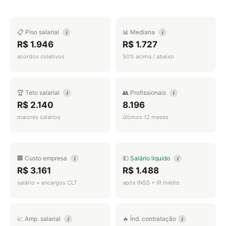
📋 Piso salarial
📊 Mediana
i
i
R$ 1.946
R$ 1.727
acordos coletivos
50% acima / abaixo
🏆 Teto salarial
👥 Profissionais
i
i
R$ 2.140
8.196
maiores salários
últimos 12 meses
🏢 Custo empresa
💵
Salário líquido
i
i
R$ 3.161
R$ 1.488
salário + encargos CLT
após INSS + IR médio
📈 Amp. salarial
🔥 Índ. contratação
i
i