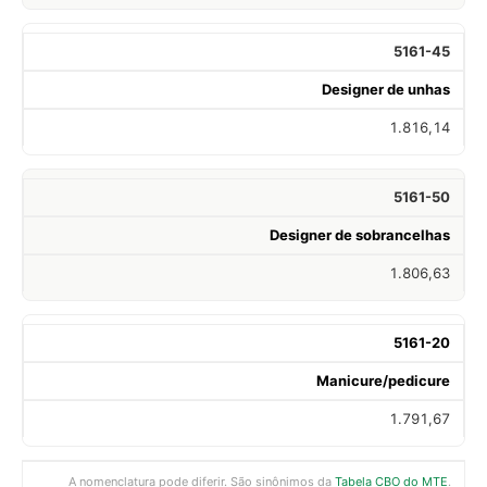
5161-45
Designer de unhas
1.816,14
5161-50
Designer de sobrancelhas
1.806,63
5161-20
Manicure/pedicure
1.791,67
A nomenclatura pode diferir. São sinônimos da
Tabela CBO do MTE
.