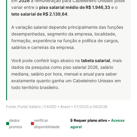
Em
2026
a remuneração para Cabeleireiro Unissex pode
variar entre o
piso salarial médio de R$ 1.946,33
e o
teto salarial de R$ 2.139,64
.
A variação salarial depende principalmente das funções
desempenhadas, segmento da empresa, localidade,
formação, experiência na função e política de cargos,
salários e carreiras da empresa.
Você pode conferir logo abaixo na
tabela salarial
, mais
dados da pesquisa como piso salarial 2026, salário
mediana, salário por hora, mensal e anual para saber
exatamente quanto ganha um Cabeleireiro Unissex em
todo território brasileiro.
Fonte: Portal Salário / CAGED • Brasil • 07/2025 a 06/2026
dados
verificar
🔒
Requer plano ativo
•
Acesse
prontos
disponibilidade
agora!