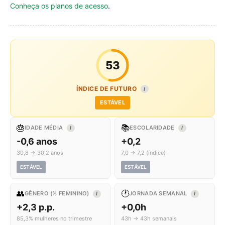
Conheça os planos de acesso
.
53
ÍNDICE DE FUTURO
I
ESTÁVEL
🎂
📚
IDADE MÉDIA
ESCOLARIDADE
I
I
-0,6 anos
+0,2
30,8 → 30,2 anos
7,0 → 7,2 (índice)
ESTÁVEL
ESTÁVEL
👥
🕐
GÊNERO (% FEMININO)
JORNADA SEMANAL
I
I
+2,3 p.p.
+0,0h
85,3% mulheres no trimestre
43h → 43h semanais