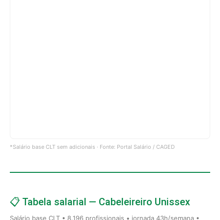
*Salário base CLT sem adicionais · Fonte: Portal Salário / CAGED
📋 Tabela salarial — Cabeleireiro Unissex
Salário base CLT • 8.196 profissionais • jornada 43h/semana •