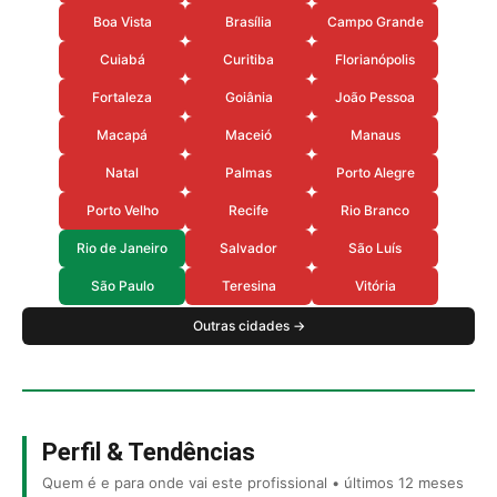
Boa Vista
Brasília
Campo Grande
Cuiabá
Curitiba
Florianópolis
Fortaleza
Goiânia
João Pessoa
Macapá
Maceió
Manaus
Natal
Palmas
Porto Alegre
Porto Velho
Recife
Rio Branco
Rio de Janeiro
Salvador
São Luís
São Paulo
Teresina
Vitória
Outras cidades →
Perfil & Tendências
Quem é e para onde vai este profissional • últimos 12 meses