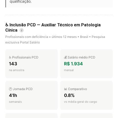
qualificação.
♿ Inclusão PCD — Auxiliar Técnico em Patologia
Cínica
i
Profissionais com deficiência • últimos 12 meses • Brasil • Pesquisa
exclusiva Portal Salário
♿ Profissionais PCD
💰 Salário médio PCD
143
R$ 1.934
na amostra
mensal
🕐 Jornada PCD
📊 Comparativo
41h
0.8%
semanais
vs média geral do cargo