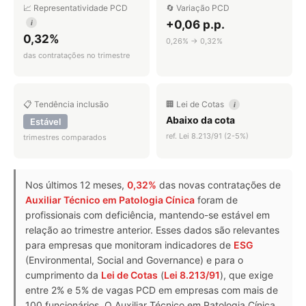
📈 Representatividade PCD
🔄 Variação PCD
+0,06 p.p.
i
0,32%
0,26% → 0,32%
das contratações no trimestre
📋 Tendência inclusão
🏢 Lei de Cotas
i
Abaixo da cota
Estável
ref. Lei 8.213/91 (2-5%)
trimestres comparados
Nos últimos 12 meses,
0,32%
das novas contratações de
Auxiliar Técnico em Patologia Cínica
foram de
profissionais com deficiência, mantendo-se estável em
relação ao trimestre anterior. Esses dados são relevantes
para empresas que monitoram indicadores de
ESG
(Environmental, Social and Governance) e para o
cumprimento da
Lei de Cotas
(
Lei 8.213/91
), que exige
entre 2% e 5% de vagas PCD em empresas com mais de
100 funcionários. O Auxiliar Técnico em Patologia Cínica