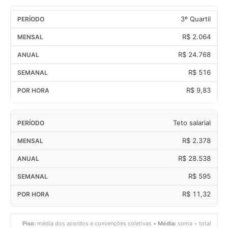
3º Quartil
R$ 2.064
R$ 24.768
R$ 516
R$ 9,83
Teto salarial
R$ 2.378
R$ 28.538
R$ 595
R$ 11,32
Piso:
média dos acordos e convenções coletivas •
Média:
soma ÷ total