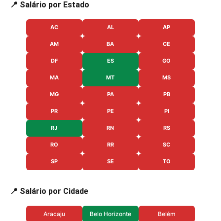
📍 Salário por Estado
AC
AL
AP
AM
BA
CE
DF
ES
GO
MA
MT
MS
MG
PA
PB
PR
PE
PI
RJ
RN
RS
RO
RR
SC
SP
SE
TO
📍 Salário por Cidade
Aracaju
Belo Horizonte
Belém