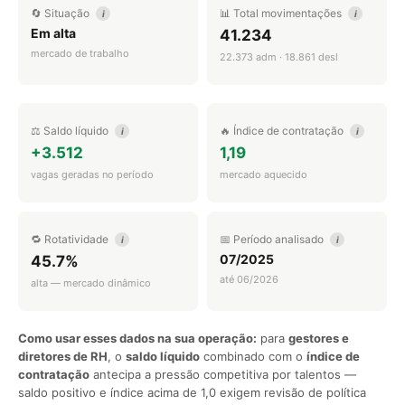
🔄 Situação
📊 Total movimentações
i
i
Em alta
41.234
mercado de trabalho
22.373 adm · 18.861 desl
⚖️ Saldo líquido
🔥 Índice de contratação
i
i
+3.512
1,19
vagas geradas no período
mercado aquecido
🔁 Rotatividade
📅 Período analisado
i
i
07/2025
45.7%
até 06/2026
alta — mercado dinâmico
Como usar esses dados na sua operação:
para
gestores e
diretores de RH
, o
saldo líquido
combinado com o
índice de
contratação
antecipa a pressão competitiva por talentos —
saldo positivo e índice acima de 1,0 exigem revisão de política