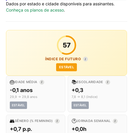
Dados por estado e cidade disponíveis para assinantes.
Conheça os planos de acesso
.
57
ÍNDICE DE FUTURO
I
ESTÁVEL
🎂
📚
IDADE MÉDIA
ESCOLARIDADE
I
I
-0,1 anos
+0,3
29,9 → 29,8 anos
7,8 → 8,1 (índice)
ESTÁVEL
ESTÁVEL
👥
🕐
GÊNERO (% FEMININO)
JORNADA SEMANAL
I
I
+0,7 p.p.
+0,0h