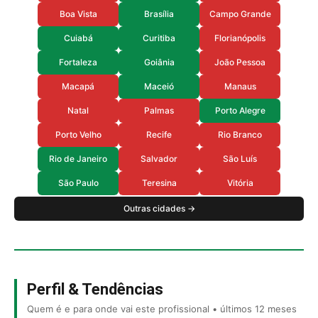
Boa Vista
Brasília
Campo Grande
Cuiabá
Curitiba
Florianópolis
Fortaleza
Goiânia
João Pessoa
Macapá
Maceió
Manaus
Natal
Palmas
Porto Alegre
Porto Velho
Recife
Rio Branco
Rio de Janeiro
Salvador
São Luís
São Paulo
Teresina
Vitória
Outras cidades →
Perfil & Tendências
Quem é e para onde vai este profissional • últimos 12 meses