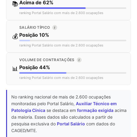
Acima de 62%
📚
ranking Portal Salário com mais de 2.600 ocupações
SALÁRIO TÍPICO
I
Posição 10%
💰
ranking Portal Salário com mais de 2.600 ocupações
VOLUME DE CONTRATAÇÕES
I
Posição 44%
📊
ranking Portal Salário com mais de 2.600 ocupações
No ranking nacional de mais de 2.600 ocupações
monitoradas pelo Portal Salário,
Auxiliar Técnico em
Patologia Cínica
se destaca em
formação exigida
acima
da maioria. Esses dados são calculados a partir de
pesquisa exclusiva do
Portal Salário
com dados do
CAGED/MTE.