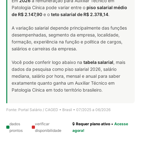
Em
2026
a remuneração para Auxiliar Técnico em
Patologia Cínica pode variar entre o
piso salarial médio
de R$ 2.147,90
e o
teto salarial de R$ 2.378,14
.
A variação salarial depende principalmente das funções
desempenhadas, segmento da empresa, localidade,
formação, experiência na função e política de cargos,
salários e carreiras da empresa.
Você pode conferir logo abaixo na
tabela salarial
, mais
dados da pesquisa como piso salarial 2026, salário
mediana, salário por hora, mensal e anual para saber
exatamente quanto ganha um Auxiliar Técnico em
Patologia Cínica em todo território brasileiro.
Fonte: Portal Salário / CAGED • Brasil • 07/2025 a 06/2026
dados
verificar
🔒
Requer plano ativo
•
Acesse
prontos
disponibilidade
agora!