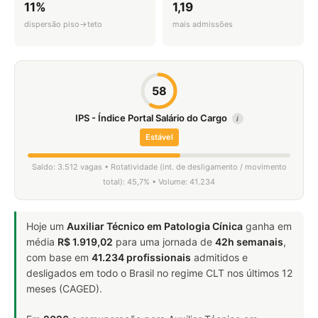
11%
1,19
dispersão piso→teto
mais admissões
58
IPS - Índice Portal Salário do Cargo
i
Estável
Saldo: 3.512 vagas • Rotatividade (int. de desligamento / movimento
total): 45,7% • Volume: 41.234
Hoje um
Auxiliar Técnico em Patologia Cínica
ganha em
média
R$ 1.919,02
para uma jornada de
42h semanais
,
com base em
41.234 profissionais
admitidos e
desligados em todo o Brasil no regime CLT nos últimos 12
meses (CAGED).