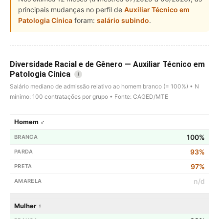
principais mudanças no perfil de
Auxiliar Técnico em
Patologia Cínica
foram:
salário subindo
.
Diversidade Racial e de Gênero — Auxiliar Técnico em
Patologia Cínica
i
Salário mediano de admissão relativo ao homem branco (= 100%) • N
mínimo: 100 contratações por grupo • Fonte: CAGED/MTE
Homem ♂
100%
93%
97%
n/d
Mulher ♀