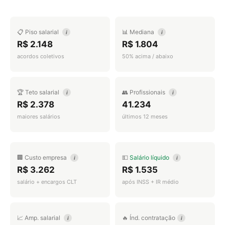
📋 Piso salarial
📊 Mediana
i
i
R$ 2.148
R$ 1.804
acordos coletivos
50% acima / abaixo
🏆 Teto salarial
👥 Profissionais
i
i
R$ 2.378
41.234
maiores salários
últimos 12 meses
🏢 Custo empresa
💵
Salário líquido
i
i
R$ 3.262
R$ 1.535
salário + encargos CLT
após INSS + IR médio
📈 Amp. salarial
🔥 Índ. contratação
i
i