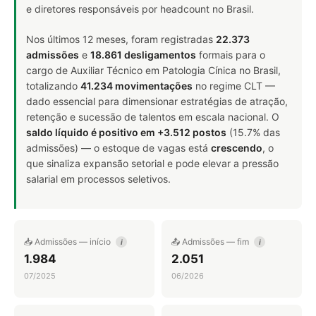
e diretores responsáveis por headcount no Brasil.
Nos últimos 12 meses, foram registradas
22.373
admissões
e
18.861 desligamentos
formais para o
cargo de Auxiliar Técnico em Patologia Cínica no Brasil,
totalizando
41.234 movimentações
no regime CLT —
dado essencial para dimensionar estratégias de atração,
retenção e sucessão de talentos em escala nacional. O
saldo líquido é positivo em +3.512 postos
(15.7% das
admissões) — o estoque de vagas está
crescendo
, o
que sinaliza expansão setorial e pode elevar a pressão
salarial em processos seletivos.
📥 Admissões — início
📤 Admissões — fim
i
i
1.984
2.051
07/2025
06/2026