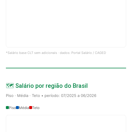
*Salário base CLT sem adicionais · dados: Portal Salário / CAGED
🗺️ Salário por região do Brasil
Piso · Média · Teto • período: 07/2025 a 06/2026
Piso
Média
Teto