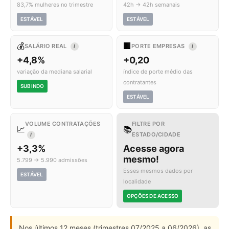
83,7% mulheres no trimestre
42h → 42h semanais
ESTÁVEL
ESTÁVEL
💰
🏢
SALÁRIO REAL
PORTE EMPRESAS
I
I
+4,8%
+0,20
variação da mediana salarial
índice de porte médio das
contratantes
SUBINDO
ESTÁVEL
VOLUME CONTRATAÇÕES
FILTRE POR
📈
📚
ESTADO/CIDADE
I
+3,3%
Acesse agora
mesmo!
5.799 → 5.990 admissões
Esses mesmos dados por
ESTÁVEL
localidade
OPÇÕES DE ACESSO
Nos últimos 12 meses (trimestres 07/2025 a 06/2026), as