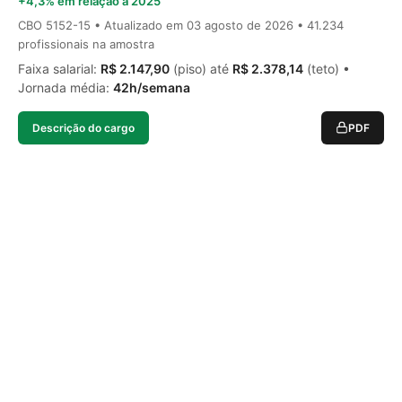
+4,3% em relação a 2025
CBO 5152-15 • Atualizado em
03 agosto de 2026
• 41.234
profissionais na amostra
Faixa salarial:
R$ 2.147,90
(piso) até
R$ 2.378,14
(teto) •
Jornada média:
42h/semana
Descrição do cargo
PDF