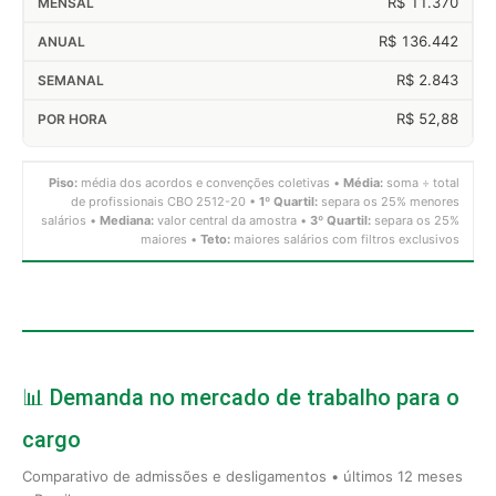
R$ 11.370
R$ 136.442
R$ 2.843
R$ 52,88
Piso:
média dos acordos e convenções coletivas •
Média:
soma ÷ total
de profissionais CBO 2512-20 •
1º Quartil:
separa os 25% menores
salários •
Mediana:
valor central da amostra •
3º Quartil:
separa os 25%
maiores •
Teto:
maiores salários com filtros exclusivos
📊 Demanda no mercado de trabalho para o
cargo
Comparativo de admissões e desligamentos • últimos 12 meses