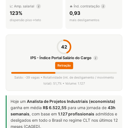
📈 Amp. salarial
🔥 Índ. contratação
i
i
123%
0,93
dispersão piso→teto
mais desligamentos
42
IPS - Índice Portal Salário do Cargo
i
Retração
Saldo: -39 vagas • Rotatividade (int. de desligamento / movimento
total): 51,7% • Volume: 1.127
Hoje um
Analista de Projetos Industriais (economista)
ganha em média
R$ 6.522,55
para uma jornada de
43h
semanais
, com base em
1.127 profissionais
admitidos e
desligados em todo o Brasil no regime CLT nos últimos 12
meses (CAGED).