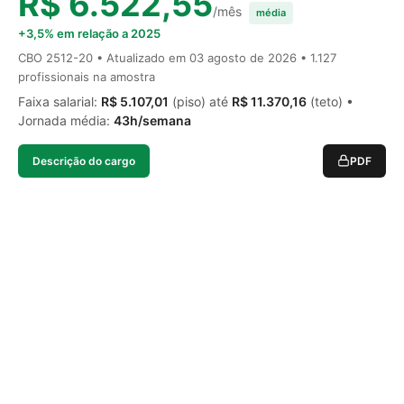
R$ 6.522,55
/mês
média
+3,5% em relação a 2025
CBO 2512-20 • Atualizado em
03 agosto de 2026
• 1.127
profissionais na amostra
Faixa salarial:
R$ 5.107,01
(piso) até
R$ 11.370,16
(teto) •
Jornada média:
43h/semana
Descrição do cargo
PDF