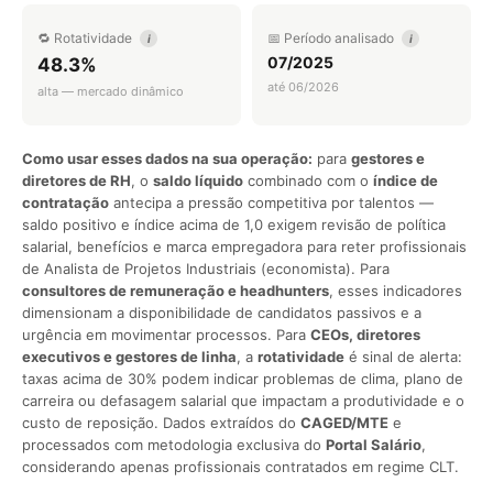
🔁 Rotatividade
📅 Período analisado
i
i
07/2025
48.3%
até 06/2026
alta — mercado dinâmico
Como usar esses dados na sua operação:
para
gestores e
diretores de RH
, o
saldo líquido
combinado com o
índice de
contratação
antecipa a pressão competitiva por talentos —
saldo positivo e índice acima de 1,0 exigem revisão de política
salarial, benefícios e marca empregadora para reter profissionais
de Analista de Projetos Industriais (economista). Para
consultores de remuneração e headhunters
, esses indicadores
dimensionam a disponibilidade de candidatos passivos e a
urgência em movimentar processos. Para
CEOs, diretores
executivos e gestores de linha
, a
rotatividade
é sinal de alerta:
taxas acima de 30% podem indicar problemas de clima, plano de
carreira ou defasagem salarial que impactam a produtividade e o
custo de reposição. Dados extraídos do
CAGED/MTE
e
processados com metodologia exclusiva do
Portal Salário
,
considerando apenas profissionais contratados em regime CLT.