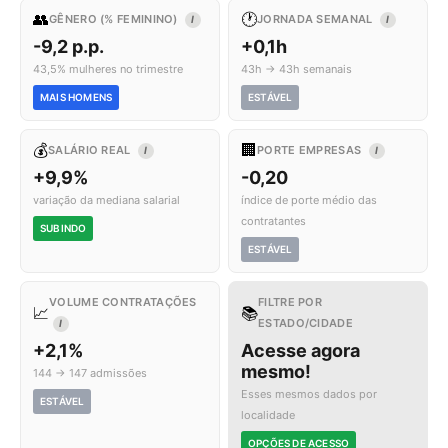
👥
🕐
GÊNERO (% FEMININO)
JORNADA SEMANAL
I
I
-9,2 p.p.
+0,1h
43,5% mulheres no trimestre
43h → 43h semanais
MAIS HOMENS
ESTÁVEL
💰
🏢
SALÁRIO REAL
PORTE EMPRESAS
I
I
+9,9%
-0,20
variação da mediana salarial
índice de porte médio das
contratantes
SUBINDO
ESTÁVEL
VOLUME CONTRATAÇÕES
FILTRE POR
📈
📚
ESTADO/CIDADE
I
+2,1%
Acesse agora
mesmo!
144 → 147 admissões
Esses mesmos dados por
ESTÁVEL
localidade
OPÇÕES DE ACESSO