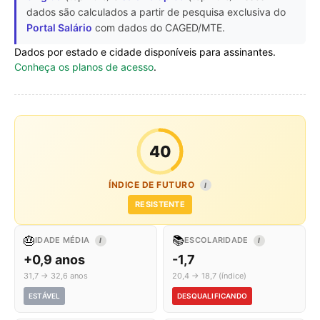
dados são calculados a partir de pesquisa exclusiva do
Portal Salário
com dados do CAGED/MTE.
Dados por estado e cidade disponíveis para assinantes.
Conheça os planos de acesso
.
40
ÍNDICE DE FUTURO
I
RESISTENTE
🎂
📚
IDADE MÉDIA
ESCOLARIDADE
I
I
+0,9 anos
-1,7
31,7 → 32,6 anos
20,4 → 18,7 (índice)
ESTÁVEL
DESQUALIFICANDO