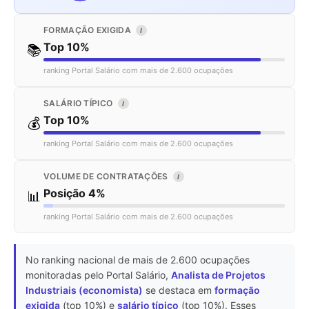
FORMAÇÃO EXIGIDA
I
Top 10%
📚
ranking Portal Salário com mais de 2.600 ocupações
SALÁRIO TÍPICO
I
Top 10%
💰
ranking Portal Salário com mais de 2.600 ocupações
VOLUME DE CONTRATAÇÕES
I
Posição 4%
📊
ranking Portal Salário com mais de 2.600 ocupações
No ranking nacional de mais de 2.600 ocupações
monitoradas pelo Portal Salário,
Analista de Projetos
Industriais (economista)
se destaca em
formação
exigida
(top 10%) e
salário típico
(top 10%). Esses