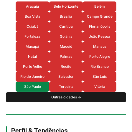
Aracaju
Belo Horizonte
Belém
Boa Vista
Brasília
Campo Grande
Cuiabá
Curitiba
Florianópolis
Fortaleza
Goiânia
João Pessoa
Macapá
Maceió
Manaus
Natal
Palmas
Porto Alegre
Porto Velho
Recife
Rio Branco
Rio de Janeiro
Salvador
São Luís
São Paulo
Teresina
Vitória
Outras cidades →
Perfil & Tendências