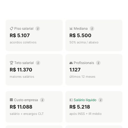
📋 Piso salarial
📊 Mediana
i
i
R$ 5.107
R$ 5.500
acordos coletivos
50% acima / abaixo
🏆 Teto salarial
👥 Profissionais
i
i
R$ 11.370
1.127
maiores salários
últimos 12 meses
🏢 Custo empresa
💵
Salário líquido
i
i
R$ 11.088
R$ 5.218
salário + encargos CLT
após INSS + IR médio