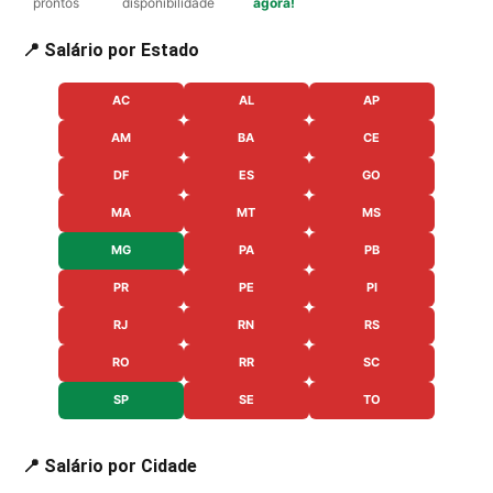
prontos
disponibilidade
agora!
📍 Salário por Estado
AC
AL
AP
AM
BA
CE
DF
ES
GO
MA
MT
MS
MG
PA
PB
PR
PE
PI
RJ
RN
RS
RO
RR
SC
SP
SE
TO
📍 Salário por Cidade