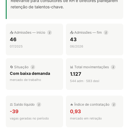
Relevante para consultores de RH e diretores planejarem
retenção de talentos-chave.
📥 Admissões — início
📤 Admissões — fim
i
i
46
43
07/2025
06/2026
🔄 Situação
📊 Total movimentações
i
i
Com baixa demanda
1.127
mercado de trabalho
544 adm · 583 desl
⚖️ Saldo líquido
🔥 Índice de contratação
i
i
-39
0,93
vagas geradas no período
mercado em retração