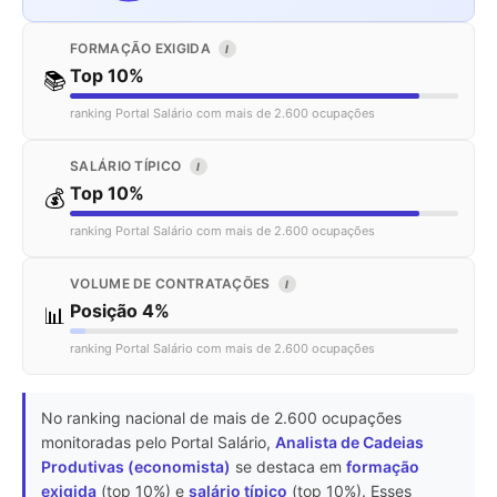
FORMAÇÃO EXIGIDA
I
Top 10%
📚
ranking Portal Salário com mais de 2.600 ocupações
SALÁRIO TÍPICO
I
Top 10%
💰
ranking Portal Salário com mais de 2.600 ocupações
VOLUME DE CONTRATAÇÕES
I
Posição 4%
📊
ranking Portal Salário com mais de 2.600 ocupações
No ranking nacional de mais de 2.600 ocupações
monitoradas pelo Portal Salário,
Analista de Cadeias
Produtivas (economista)
se destaca em
formação
exigida
(top 10%) e
salário típico
(top 10%). Esses