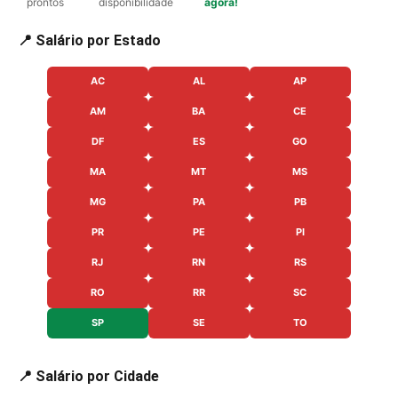
prontos
disponibilidade
agora!
📍 Salário por Estado
AC
AL
AP
AM
BA
CE
DF
ES
GO
MA
MT
MS
MG
PA
PB
PR
PE
PI
RJ
RN
RS
RO
RR
SC
SP
SE
TO
📍 Salário por Cidade