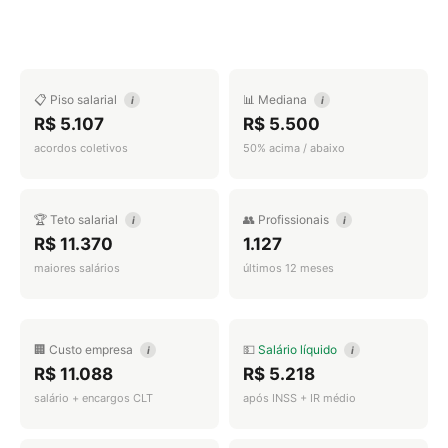
📋 Piso salarial
📊 Mediana
i
i
R$ 5.107
R$ 5.500
acordos coletivos
50% acima / abaixo
🏆 Teto salarial
👥 Profissionais
i
i
R$ 11.370
1.127
maiores salários
últimos 12 meses
🏢 Custo empresa
💵
Salário líquido
i
i
R$ 11.088
R$ 5.218
salário + encargos CLT
após INSS + IR médio