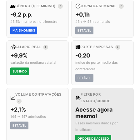
👥
🕐
GÊNERO (% FEMININO)
JORNADA SEMANAL
I
I
-9,2 p.p.
+0,1h
43,5% mulheres no trimestre
43h → 43h semanais
MAIS HOMENS
ESTÁVEL
💰
🏢
SALÁRIO REAL
PORTE EMPRESAS
I
I
+9,9%
-0,20
variação da mediana salarial
índice de porte médio das
contratantes
SUBINDO
ESTÁVEL
VOLUME CONTRATAÇÕES
FILTRE POR
📈
📚
ESTADO/CIDADE
I
+2,1%
Acesse agora
mesmo!
144 → 147 admissões
Esses mesmos dados por
ESTÁVEL
localidade
OPÇÕES DE ACESSO