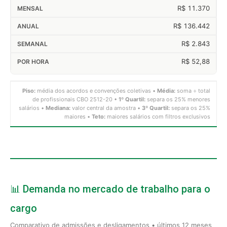
R$ 11.370
R$ 136.442
R$ 2.843
R$ 52,88
Piso:
média dos acordos e convenções coletivas •
Média:
soma ÷ total
de profissionais CBO 2512-20 •
1º Quartil:
separa os 25% menores
salários •
Mediana:
valor central da amostra •
3º Quartil:
separa os 25%
maiores •
Teto:
maiores salários com filtros exclusivos
📊 Demanda no mercado de trabalho para o
cargo
Comparativo de admissões e desligamentos • últimos 12 meses