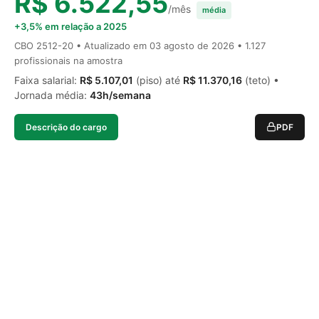
R$ 6.522,55
/mês
média
+3,5% em relação a 2025
CBO 2512-20 • Atualizado em
03 agosto de 2026
• 1.127
profissionais na amostra
Faixa salarial:
R$ 5.107,01
(piso) até
R$ 11.370,16
(teto) •
Jornada média:
43h/semana
Descrição do cargo
PDF