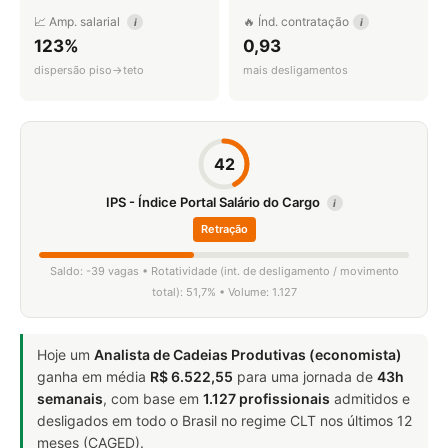
📈 Amp. salarial
🔥 Índ. contratação
i
i
123%
0,93
dispersão piso→teto
mais desligamentos
42
IPS - Índice Portal Salário do Cargo
i
Retração
Saldo: -39 vagas • Rotatividade (int. de desligamento / movimento
total): 51,7% • Volume: 1.127
Hoje um
Analista de Cadeias Produtivas (economista)
ganha em média
R$ 6.522,55
para uma jornada de
43h
semanais
, com base em
1.127 profissionais
admitidos e
desligados em todo o Brasil no regime CLT nos últimos 12
meses (CAGED).