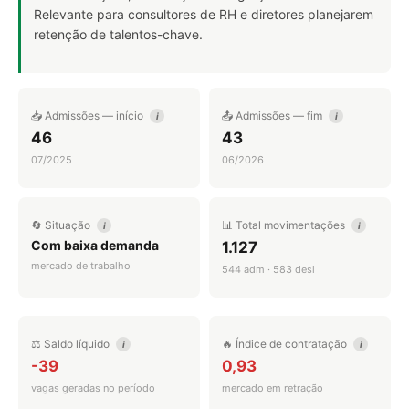
Relevante para consultores de RH e diretores planejarem
retenção de talentos-chave.
📥 Admissões — início
📤 Admissões — fim
i
i
46
43
07/2025
06/2026
🔄 Situação
📊 Total movimentações
i
i
Com baixa demanda
1.127
mercado de trabalho
544 adm · 583 desl
⚖️ Saldo líquido
🔥 Índice de contratação
i
i
-39
0,93
vagas geradas no período
mercado em retração