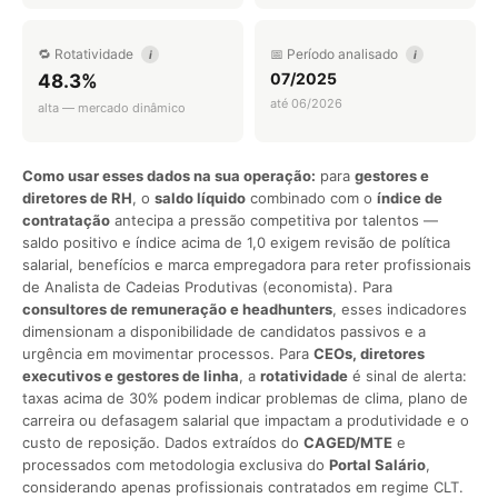
🔁 Rotatividade
📅 Período analisado
i
i
07/2025
48.3%
até 06/2026
alta — mercado dinâmico
Como usar esses dados na sua operação:
para
gestores e
diretores de RH
, o
saldo líquido
combinado com o
índice de
contratação
antecipa a pressão competitiva por talentos —
saldo positivo e índice acima de 1,0 exigem revisão de política
salarial, benefícios e marca empregadora para reter profissionais
de Analista de Cadeias Produtivas (economista). Para
consultores de remuneração e headhunters
, esses indicadores
dimensionam a disponibilidade de candidatos passivos e a
urgência em movimentar processos. Para
CEOs, diretores
executivos e gestores de linha
, a
rotatividade
é sinal de alerta:
taxas acima de 30% podem indicar problemas de clima, plano de
carreira ou defasagem salarial que impactam a produtividade e o
custo de reposição. Dados extraídos do
CAGED/MTE
e
processados com metodologia exclusiva do
Portal Salário
,
considerando apenas profissionais contratados em regime CLT.