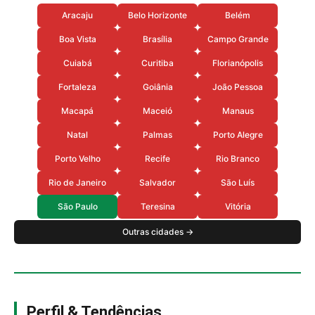
Aracaju
Belo Horizonte
Belém
Boa Vista
Brasília
Campo Grande
Cuiabá
Curitiba
Florianópolis
Fortaleza
Goiânia
João Pessoa
Macapá
Maceió
Manaus
Natal
Palmas
Porto Alegre
Porto Velho
Recife
Rio Branco
Rio de Janeiro
Salvador
São Luís
São Paulo
Teresina
Vitória
Outras cidades →
Perfil & Tendências