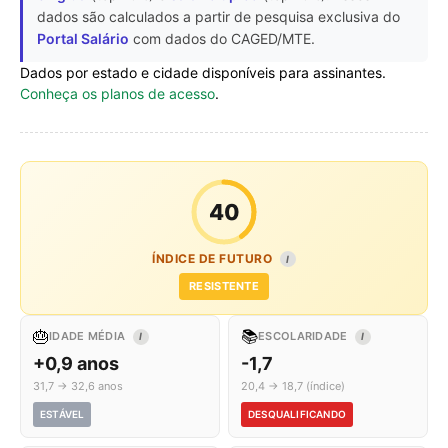
dados são calculados a partir de pesquisa exclusiva do
Portal Salário
com dados do CAGED/MTE.
Dados por estado e cidade disponíveis para assinantes.
Conheça os planos de acesso
.
40
ÍNDICE DE FUTURO
I
RESISTENTE
🎂
📚
IDADE MÉDIA
ESCOLARIDADE
I
I
+0,9 anos
-1,7
31,7 → 32,6 anos
20,4 → 18,7 (índice)
ESTÁVEL
DESQUALIFICANDO