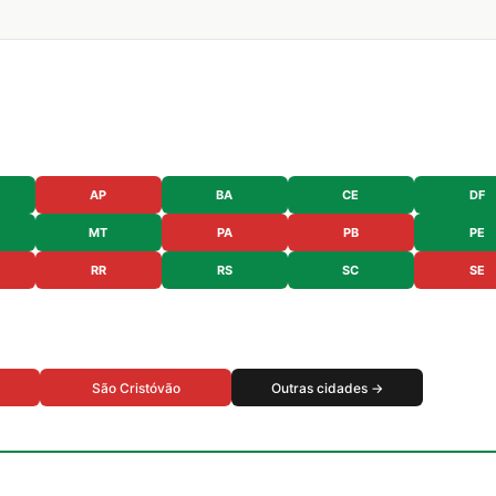
AP
BA
CE
DF
MT
PA
PB
PE
RR
RS
SC
SE
São Cristóvão
Outras cidades →