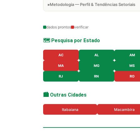
Metodologia — Perfil & Tendências Setoriais
dados prontos
verificar
🗺️ Pesquisa por Estado
AC
AL
AM
MA
MG
MS
RJ
RN
RO
🏙️ Outras Cidades
Itabaiana
Macambira