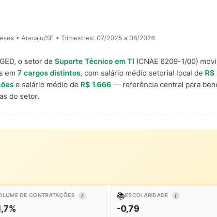
eses • Aracaju/SE • Trimestres: 07/2025 a 06/2026
AGED, o setor de
Suporte Técnico em TI
(CNAE 6209-1/00) mov
is em
7 cargos distintos
, com salário médio setorial local de
R$ 
ções
e salário médio de
R$ 1.666
— referência central para be
s do setor.
📚
OLUME DE CONTRATAÇÕES
ESCOLARIDADE
I
I
1,7%
-0,79