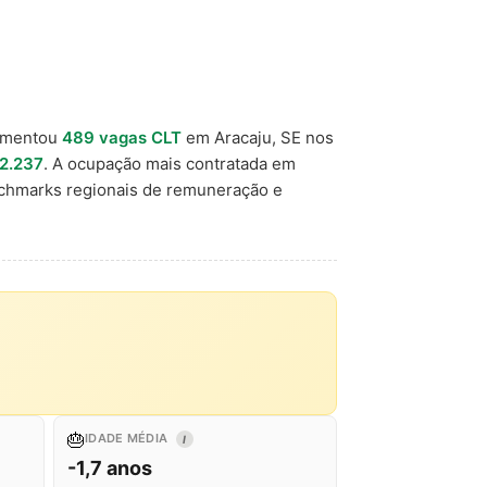
imentou
489 vagas CLT
em Aracaju, SE nos
2.237
. A ocupação mais contratada em
nchmarks regionais de remuneração e
🎂
IDADE MÉDIA
I
-1,7 anos