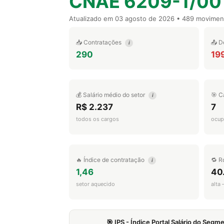
CNAE 6209-1/00
Atualizado em
03 agosto de 2026
• 489 movimen
📥 Contratações
📤 D
i
290
19
💰 Salário médio do setor
🎯 C
i
R$ 2.237
7
todos os cargos
ocup
🔥 Índice de contratação
🔁 R
i
1,46
40
setor aquecido
alta
🎯 IPS - Índice Portal Salário do Seg