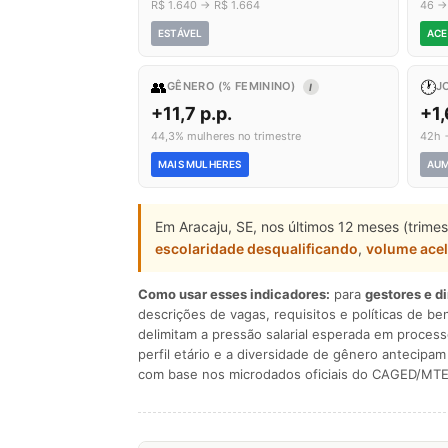
R$ 1.640 → R$ 1.664
46 →
ESTÁVEL
ACE
👥
🕐
GÊNERO (% FEMININO)
J
I
+11,7 p.p.
+1
44,3% mulheres no trimestre
42h 
MAIS MULHERES
AU
Em Aracaju, SE, nos últimos 12 meses (trime
escolaridade desqualificando
,
volume ace
Como usar esses indicadores:
para
gestores e d
descrições de vagas, requisitos e políticas de be
delimitam a pressão salarial esperada em process
perfil etário e a diversidade de gênero antecip
com base nos microdados oficiais do CAGED/MTE