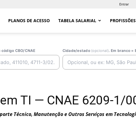
Entrar
PLANOS DE ACESSO
TABELA SALARIAL
PROFISSÕES
ou código CBO/CNAE
Cidade/estado
(opcional)
. Em branco = 
 em TI — CNAE 6209-1/00
porte Técnico, Manutenção e Outros Serviços em Tecnolog