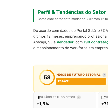
Perfil & Tendências do Setor
Como este setor está mudando • últimos 12 m
De acordo com dados do Portal Salário / C
últimos 12 meses, empregando profissiona
Aracaju, SE é
Vendedor
, com
198 contrata
dimensionamento de workforce em empresa
ÍNDICE DE FUTURO SETORIAL
I
58
ESTÁVEL
💰
📈
SALÁRIO REAL DO SETOR
V
I
+1,5%
+7