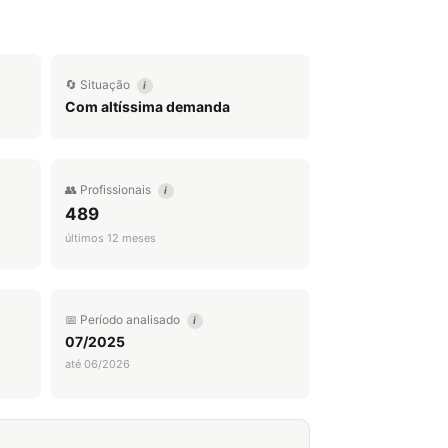
🔄 Situação
i
Com altíssima demanda
👥 Profissionais
i
489
últimos 12 meses
📅 Período analisado
i
07/2025
até 06/2026