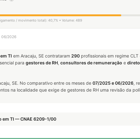
sligamento / movimento total): 40,7% • Volume: 489
a 06/2026
 em TI
em Aracaju, SE contrataram
290
profissionais em regime CLT
encial para
gestores de RH
,
consultores de remuneração
e
diret
caju, SE. No comparativo entre os meses de
07/2025 e 06/2026
, r
ntos na localidade que exige de gestores de RH uma revisão da polí
co em TI — CNAE 6209-1/00