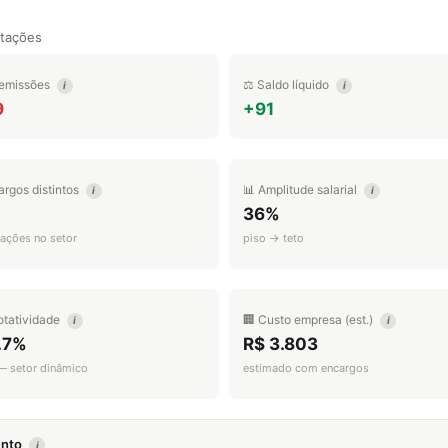
tações
emissões
⚖️ Saldo líquido
i
i
9
+91
argos distintos
📊 Amplitude salarial
i
i
36%
ações no setor
piso → teto
otatividade
🏢 Custo empresa (est.)
i
i
.7%
R$ 3.803
 — setor dinâmico
estimado com encargos
mento
i