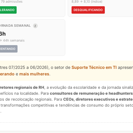
 79 admissões
8,89 → 8,10 (índice)
LERANDO
DESQUALIFICANDO
ORNADA SEMANAL
I
,6h
→ 44h semanais
MENTANDO
stres 07/2025 a 06/2026), o setor de
Suporte Técnico em TI
apresen
lerando
e
mais mulheres
.
iretores regionais de RH
, a evolução da escolaridade e da jornada sina
nefícios na localidade. Para
consultores de remuneração e headhunters
os de recolocação regionais. Para
CEOs, diretores executivos e estrat
am transformações competitivas e tendências de consumo do próprio seto
.