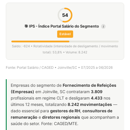
54
🎯 IPS - Índice Portal Salário do Segmento
i
Estável
Saldo: -624 • Rotatividade (intensidade de desligamento / movimento
total): 53,8% • Volume: 8.242
Fonte: Portal Salário / CAGED • Joinville/SC • 07/2025 a 06/2026
Empresas do segmento de
Fornecimento de Refeições
(Empresas)
em Joinville, SC contrataram
3.809
profissionais em regime CLT e desligaram
4.433
nos
últimos 12 meses, totalizando
8.242 movimentações
—
dado essencial para
gestores de RH
,
consultores de
remuneração
e
diretores regionais
que acompanham a
saúde do setor. Fonte: CAGED/MTE.