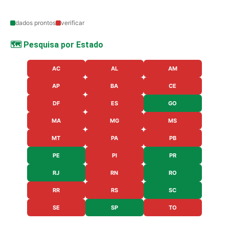
dados prontos
verificar
🗺️ Pesquisa por Estado
AC
AL
AM
AP
BA
CE
DF
ES
GO
MA
MG
MS
MT
PA
PB
PE
PI
PR
RJ
RN
RO
RR
RS
SC
SE
SP
TO