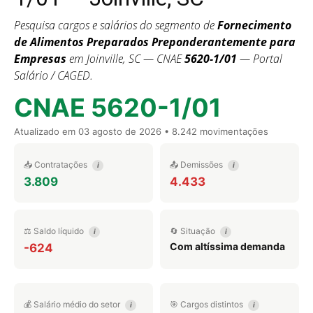
Pesquisa cargos e salários do segmento de
Fornecimento
de Alimentos Preparados Preponderantemente para
Empresas
em Joinville, SC — CNAE
5620-1/01
— Portal
Salário / CAGED.
CNAE 5620-1/01
Atualizado em
03 agosto de 2026
• 8.242 movimentações
📥 Contratações
📤 Demissões
i
i
3.809
4.433
⚖️ Saldo líquido
🔄 Situação
i
i
Com altíssima demanda
-624
💰 Salário médio do setor
🎯 Cargos distintos
i
i