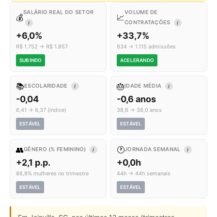
SALÁRIO REAL DO SETOR
VOLUME DE
💰
📈
CONTRATAÇÕES
I
I
+6,0%
+33,7%
R$ 1.752 → R$ 1.857
834 → 1.115 admissões
SUBINDO
ACELERANDO
📚
🎂
ESCOLARIDADE
IDADE MÉDIA
I
I
-0,04
-0,6 anos
6,41 → 6,37 (índice)
38,6 → 38,0 anos
ESTÁVEL
ESTÁVEL
👥
🕐
GÊNERO (% FEMININO)
JORNADA SEMANAL
I
I
+2,1 p.p.
+0,0h
86,9% mulheres no trimestre
44h → 44h semanais
ESTÁVEL
ESTÁVEL