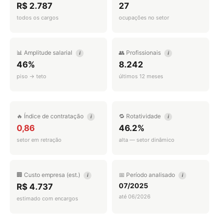
R$ 2.787
27
todos os cargos
ocupações no setor
📊 Amplitude salarial
👥 Profissionais
i
i
46%
8.242
piso → teto
últimos 12 meses
🔥 Índice de contratação
🔁 Rotatividade
i
i
0,86
46.2%
setor em retração
alta — setor dinâmico
🏢 Custo empresa (est.)
📅 Período analisado
i
i
07/2025
R$ 4.737
até 06/2026
estimado com encargos