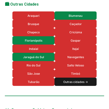
🏙️ Outras Cidades
Araquari
Blumenau
Brusque
Caçador
Chapeco
Criciúma
Florianópolis
Gaspar
Indaial
Itajaí
Jaraguá do Sul
Navegantes
Rio do Sul
Salto Veloso
São Jose
Timbó
Tubarão
Outras cidades →