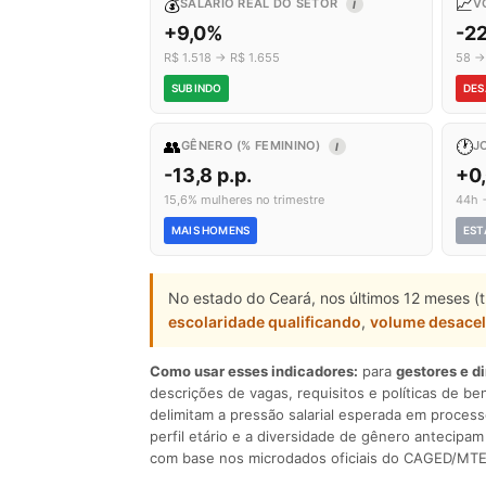
💰
📈
SALÁRIO REAL DO SETOR
V
I
+9,0%
-2
R$ 1.518 → R$ 1.655
58 →
SUBINDO
DES
👥
🕐
GÊNERO (% FEMININO)
J
I
-13,8 p.p.
+0
15,6% mulheres no trimestre
44h 
MAIS HOMENS
EST
No estado do Ceará, nos últimos 12 meses (
escolaridade qualificando
,
volume desace
Como usar esses indicadores:
para
gestores e d
descrições de vagas, requisitos e políticas de be
delimitam a pressão salarial esperada em process
perfil etário e a diversidade de gênero antecip
com base nos microdados oficiais do CAGED/MTE