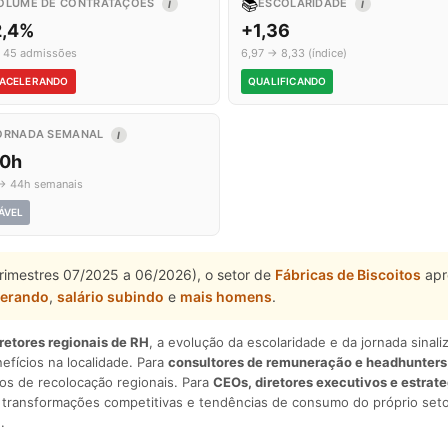
📚
OLUME DE CONTRATAÇÕES
ESCOLARIDADE
I
I
2,4%
+1,36
 45 admissões
6,97 → 8,33 (índice)
ACELERANDO
QUALIFICANDO
ORNADA SEMANAL
I
,0h
→ 44h semanais
ÁVEL
trimestres 07/2025 a 06/2026), o setor de
Fábricas de Biscoitos
apr
lerando
,
salário subindo
e
mais homens
.
iretores regionais de RH
, a evolução da escolaridade e da jornada sina
nefícios na localidade. Para
consultores de remuneração e headhunters
os de recolocação regionais. Para
CEOs, diretores executivos e estrat
am transformações competitivas e tendências de consumo do próprio seto
.