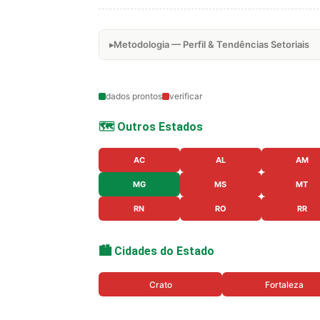
Metodologia — Perfil & Tendências Setoriais
dados prontos
verificar
🗺️ Outros Estados
AC
AL
AM
MG
MS
MT
RN
RO
RR
🏙️ Cidades do Estado
Crato
Fortaleza