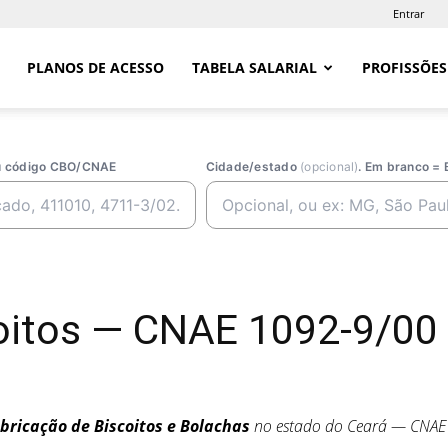
Entrar
PLANOS DE ACESSO
TABELA SALARIAL
PROFISSÕES
ou código CBO/CNAE
Cidade/estado
(opcional)
. Em branco = 
coitos — CNAE 1092-9/00
bricação de Biscoitos e Bolachas
no estado do Ceará — CNA