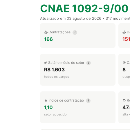
CNAE 1092-9/00
Atualizado em
03 agosto de 2026
• 317 movimen
📥 Contratações
📤 D
i
166
15
💰 Salário médio do setor
🎯 C
i
R$ 1.603
8
todos os cargos
ocup
🔥 Índice de contratação
🔁 R
i
1,10
47
setor aquecido
alta