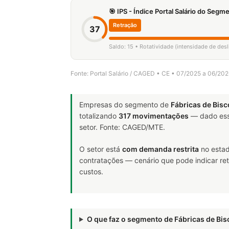
🎯 IPS - Índice Portal Salário do Seg
Retração
37
Saldo: 15 • Rotatividade (intensidade de des
Fonte: Portal Salário / CAGED • CE • 07/2025 a 06/20
Empresas do segmento de
Fábricas de Bisc
totalizando
317 movimentações
— dado ess
setor. Fonte: CAGED/MTE.
O setor está
com demanda restrita
no estad
contratações — cenário que pode indicar ret
custos.
O que faz o segmento de Fábricas de Bi