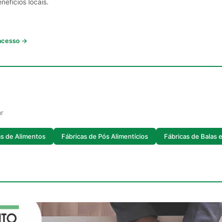
nefícios locais.
 acesso →
ar
as de Alimentos
Fábricas de Pós Alimentícios
Fábricas de Balas 