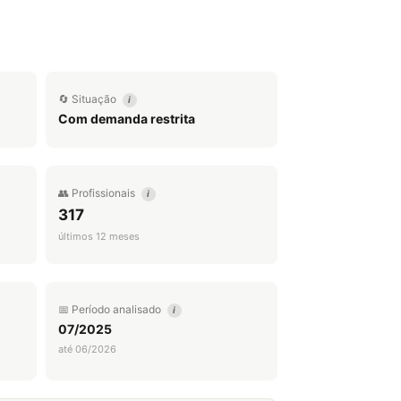
🔄 Situação
i
Com demanda restrita
👥 Profissionais
i
317
últimos 12 meses
📅 Período analisado
i
07/2025
até 06/2026