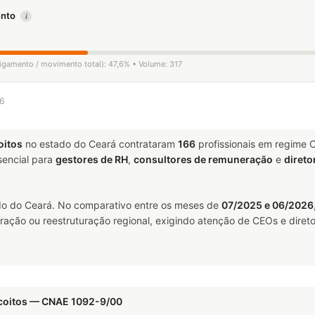
mento
i
ligamento / movimento total): 47,6% • Volume: 317
26
oitos
no estado do Ceará contrataram
166
profissionais em regime 
encial para
gestores de RH
,
consultores de remuneração
e
direto
o do Ceará. No comparativo entre os meses de
07/2025 e 06/2026
ração ou reestruturação regional, exigindo atenção de CEOs e direto
scoitos — CNAE 1092-9/00