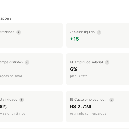
tações
emissões
⚖️ Saldo líquido
i
i
1
+15
argos distintos
📊 Amplitude salarial
i
i
6%
ações no setor
piso → teto
otatividade
🏢 Custo empresa (est.)
i
i
.6%
R$ 2.724
 — setor dinâmico
estimado com encargos