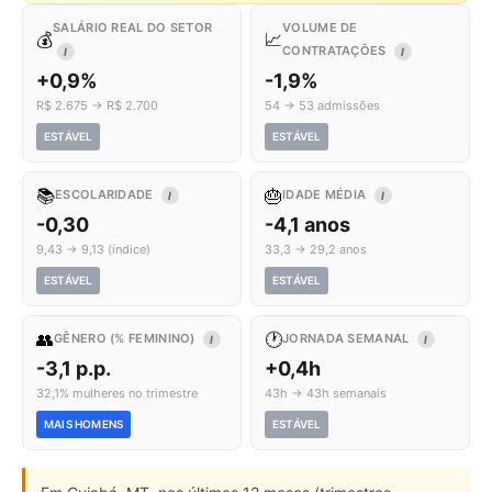
SALÁRIO REAL DO SETOR
VOLUME DE
💰
📈
CONTRATAÇÕES
I
I
+0,9%
-1,9%
R$ 2.675 → R$ 2.700
54 → 53 admissões
ESTÁVEL
ESTÁVEL
📚
🎂
ESCOLARIDADE
IDADE MÉDIA
I
I
-0,30
-4,1 anos
9,43 → 9,13 (índice)
33,3 → 29,2 anos
ESTÁVEL
ESTÁVEL
👥
🕐
GÊNERO (% FEMININO)
JORNADA SEMANAL
I
I
-3,1 p.p.
+0,4h
32,1% mulheres no trimestre
43h → 43h semanais
MAIS HOMENS
ESTÁVEL