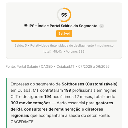
55
🎯 IPS - Índice Portal Salário do Segmento
i
Estável
Saldo: 5 • Rotatividade (intensidade de desligamento / movimento
total): 49,4% • Volume: 393
Fonte: Portal Salário / CAGED • Cuiabá/MT • 07/2025 a 06/2026
Empresas do segmento de
Softhouses (Customizáveis)
em Cuiabá, MT contrataram
199
profissionais em regime
CLT e desligaram
194
nos últimos 12 meses, totalizando
393 movimentações
— dado essencial para
gestores
de RH
,
consultores de remuneração
e
diretores
regionais
que acompanham a saúde do setor. Fonte:
CAGED/MTE.