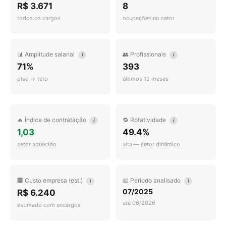
R$ 3.671
8
todos os cargos
ocupações no setor
📊 Amplitude salarial
👥 Profissionais
i
i
71%
393
piso → teto
últimos 12 meses
🔥 Índice de contratação
🔁 Rotatividade
i
i
1,03
49.4%
setor aquecido
alta — setor dinâmico
🏢 Custo empresa (est.)
📅 Período analisado
i
i
07/2025
R$ 6.240
até 06/2026
estimado com encargos