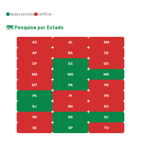
dados prontos
verificar
🗺️ Pesquisa por Estado
AC
AL
AM
AP
BA
CE
DF
ES
GO
MA
MG
MS
MT
PA
PB
PE
PI
PR
RJ
RN
RO
RR
RS
SC
SE
SP
TO