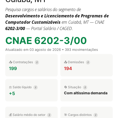
Pesquisa cargos e salários do segmento de
Desenvolvimento e Licenciamento de Programas de
Computador Customizáveis
em Cuiabá, MT — CNAE
6202-3/00
— Portal Salário / CAGED.
CNAE 6202-3/00
Atualizado em
03 agosto de 2026
• 393 movimentações
📥 Contratações
📤 Demissões
i
i
199
194
⚖️ Saldo líquido
🔄 Situação
i
i
Com altíssima demanda
+5
💰 Salário médio do setor
🎯 Cargos distintos
i
i