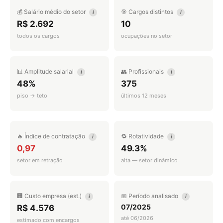
💰 Salário médio do setor
🎯 Cargos distintos
i
i
R$ 2.692
10
todos os cargos
ocupações no setor
📊 Amplitude salarial
👥 Profissionais
i
i
48%
375
piso → teto
últimos 12 meses
🔥 Índice de contratação
🔁 Rotatividade
i
i
0,97
49.3%
setor em retração
alta — setor dinâmico
🏢 Custo empresa (est.)
📅 Período analisado
i
i
07/2025
R$ 4.576
até 06/2026
estimado com encargos