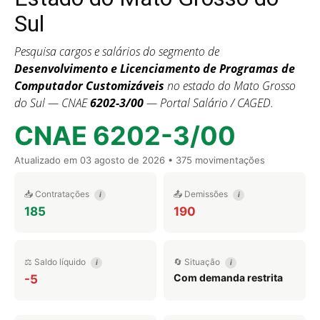
Sul
Pesquisa cargos e salários do segmento de
Desenvolvimento e Licenciamento de Programas de
Computador Customizáveis
no estado do Mato Grosso
do Sul — CNAE
6202-3/00
— Portal Salário / CAGED.
CNAE 6202-3/00
Atualizado em
03 agosto de 2026
• 375 movimentações
📥 Contratações
📤 Demissões
i
i
185
190
⚖️ Saldo líquido
🔄 Situação
i
i
Com demanda restrita
-5