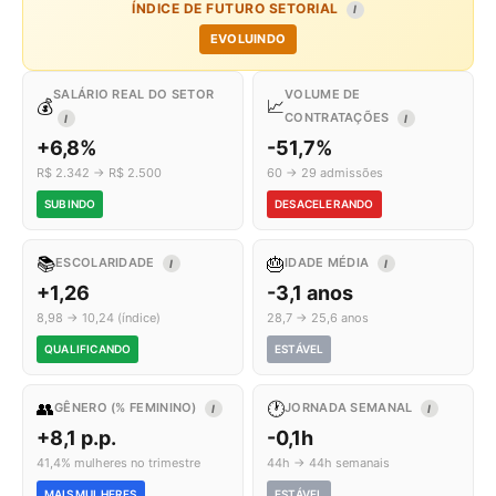
ÍNDICE DE FUTURO SETORIAL
I
EVOLUINDO
SALÁRIO REAL DO SETOR
VOLUME DE
💰
📈
CONTRATAÇÕES
I
I
+6,8%
-51,7%
R$ 2.342 → R$ 2.500
60 → 29 admissões
SUBINDO
DESACELERANDO
📚
🎂
ESCOLARIDADE
IDADE MÉDIA
I
I
+1,26
-3,1 anos
8,98 → 10,24 (índice)
28,7 → 25,6 anos
QUALIFICANDO
ESTÁVEL
👥
🕐
GÊNERO (% FEMININO)
JORNADA SEMANAL
I
I
+8,1 p.p.
-0,1h
41,4% mulheres no trimestre
44h → 44h semanais
MAIS MULHERES
ESTÁVEL