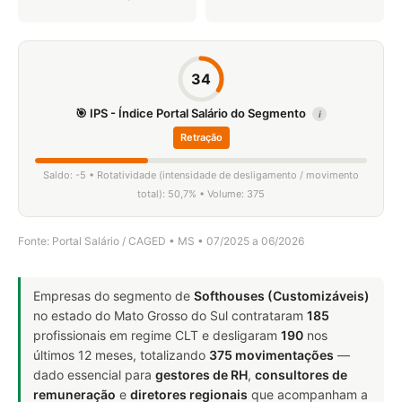
34
🎯 IPS - Índice Portal Salário do Segmento
i
Retração
Saldo: -5 • Rotatividade (intensidade de desligamento / movimento
total): 50,7% • Volume: 375
Fonte: Portal Salário / CAGED • MS • 07/2025 a 06/2026
Empresas do segmento de
Softhouses (Customizáveis)
no estado do Mato Grosso do Sul contrataram
185
profissionais em regime CLT e desligaram
190
nos
últimos 12 meses, totalizando
375 movimentações
—
dado essencial para
gestores de RH
,
consultores de
remuneração
e
diretores regionais
que acompanham a