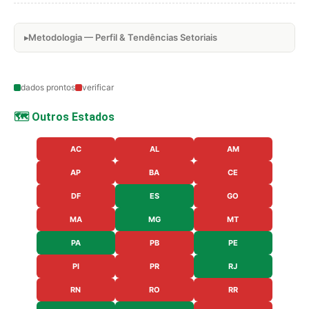
Metodologia — Perfil & Tendências Setoriais
dados prontos
verificar
🗺️ Outros Estados
AC
AL
AM
AP
BA
CE
DF
ES
GO
MA
MG
MT
PA
PB
PE
PI
PR
RJ
RN
RO
RR