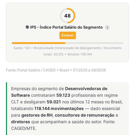
48
🎯 IPS - Índice Portal Salário do Segmento
i
Estável
Saldo: 102 • Rotatividade (intensidade de desligamento / movimento
total): 50,0% • Volume: 118.144
Fonte: Portal Salário / CAGED • Brasil • 07/2025 a 06/2026
Empresas do segmento de
Desenvolvedoras de
Software
contrataram
59.123
profissionais em regime
CLT e desligaram
59.021
nos últimos 12 meses no Brasil,
totalizando
118.144 movimentações
— dado essencial
para
gestores de RH
,
consultores de remuneração
e
diretores
que acompanham a saúde do setor. Fonte:
CAGED/MTE.