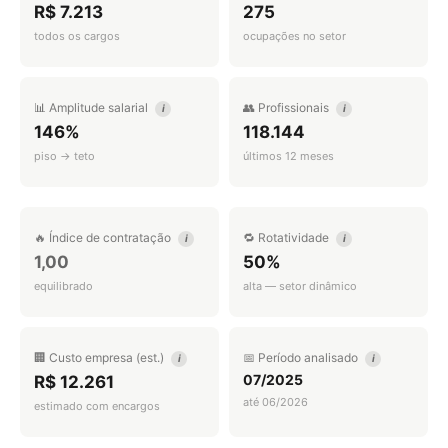
R$ 7.213
275
todos os cargos
ocupações no setor
📊 Amplitude salarial
👥 Profissionais
i
i
146%
118.144
piso → teto
últimos 12 meses
🔥 Índice de contratação
🔁 Rotatividade
i
i
1,00
50%
equilibrado
alta — setor dinâmico
🏢 Custo empresa (est.)
📅 Período analisado
i
i
07/2025
R$ 12.261
até 06/2026
estimado com encargos