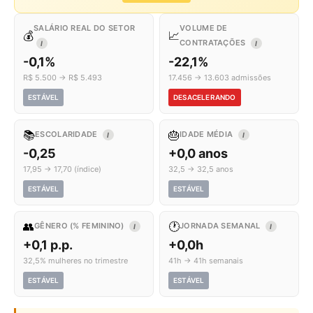
SALÁRIO REAL DO SETOR
VOLUME DE
💰
📈
CONTRATAÇÕES
I
I
-0,1%
-22,1%
R$ 5.500 → R$ 5.493
17.456 → 13.603 admissões
ESTÁVEL
DESACELERANDO
📚
🎂
ESCOLARIDADE
IDADE MÉDIA
I
I
-0,25
+0,0 anos
17,95 → 17,70 (índice)
32,5 → 32,5 anos
ESTÁVEL
ESTÁVEL
👥
🕐
GÊNERO (% FEMININO)
JORNADA SEMANAL
I
I
+0,1 p.p.
+0,0h
32,5% mulheres no trimestre
41h → 41h semanais
ESTÁVEL
ESTÁVEL