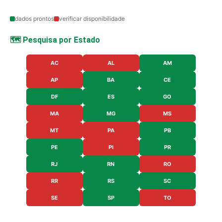
dados prontos
verificar disponibilidade
🗺️ Pesquisa por Estado
AC
AL
AM
AP
BA
CE
DF
ES
GO
MA
MG
MS
MT
PA
PB
PE
PI
PR
RJ
RN
RO
RR
RS
SC
SE
SP
TO