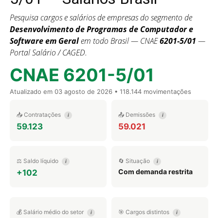
Pesquisa cargos e salários de empresas do segmento de
Desenvolvimento de Programas de Computador e
Software em Geral
em todo Brasil — CNAE
6201-5/01
—
Portal Salário / CAGED.
CNAE 6201-5/01
Atualizado em
03 agosto de 2026
• 118.144 movimentações
📥 Contratações
📤 Demissões
i
i
59.123
59.021
⚖️ Saldo líquido
🔄 Situação
i
i
Com demanda restrita
+102
💰 Salário médio do setor
🎯 Cargos distintos
i
i