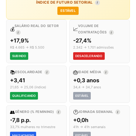
ÍNDICE DE FUTURO SETORIAL
I
ESTÁVEL
SALÁRIO REAL DO SETOR
VOLUME DE
💰
📈
CONTRATAÇÕES
I
I
+17,9%
-27,4%
R$ 4.665 → R$ 5.500
2.342 → 1.701 admissões
SUBINDO
DESACELERANDO
📚
🎂
ESCOLARIDADE
IDADE MÉDIA
I
I
+3,41
+0,3 anos
21,65 → 25,06 (índice)
34,4 → 34,7 anos
QUALIFICANDO
ESTÁVEL
👥
🕐
GÊNERO (% FEMININO)
JORNADA SEMANAL
I
I
-7,8 p.p.
+0,0h
33,7% mulheres no trimestre
41h → 41h semanais
MAIS HOMENS
ESTÁVEL