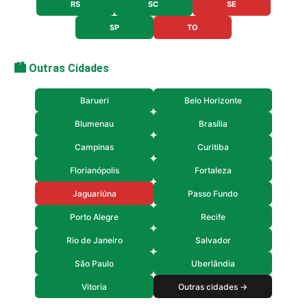
RS
SC
SE
SP
TO
🏙️ Outras Cidades
Barueri
Belo Horizonte
Blumenau
Brasília
Campinas
Curitiba
Florianópolis
Fortaleza
Jaguariúna
Passo Fundo
Porto Alegre
Recife
Rio de Janeiro
Salvador
São Paulo
Uberlândia
Vitoria
Outras cidades →