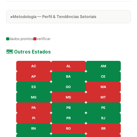
Metodologia — Perfil & Tendências Setoriais
dados prontos
verificar
🗺️ Outros Estados
AC
AL
AM
AP
BA
CE
ES
GO
MA
MG
MS
MT
PA
PB
PE
PI
PR
RJ
RN
RO
RR