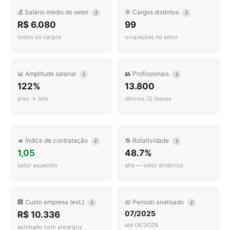
💰 Salário médio do setor
🎯 Cargos distintos
i
i
R$ 6.080
99
todos os cargos
ocupações no setor
📊 Amplitude salarial
👥 Profissionais
i
i
122%
13.800
piso → teto
últimos 12 meses
🔥 Índice de contratação
🔁 Rotatividade
i
i
1,05
48.7%
setor aquecido
alta — setor dinâmico
🏢 Custo empresa (est.)
📅 Período analisado
i
i
07/2025
R$ 10.336
até 06/2026
estimado com encargos