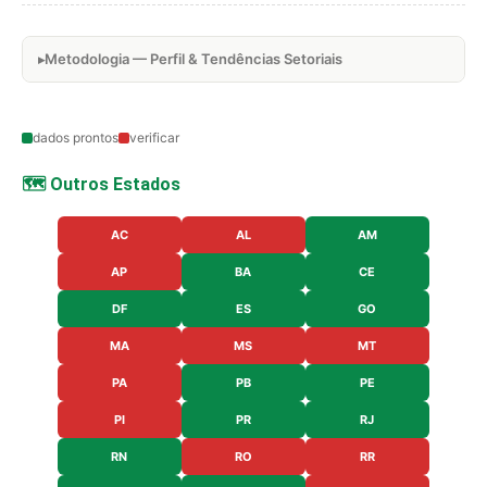
Metodologia — Perfil & Tendências Setoriais
dados prontos
verificar
🗺️ Outros Estados
AC
AL
AM
AP
BA
CE
DF
ES
GO
MA
MS
MT
PA
PB
PE
PI
PR
RJ
RN
RO
RR