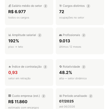
💰 Salário médio do setor
🎯 Cargos distintos
i
i
R$ 6.977
72
todos os cargos
ocupações no setor
📊 Amplitude salarial
👥 Profissionais
i
i
192%
9.013
piso → teto
últimos 12 meses
🔥 Índice de contratação
🔁 Rotatividade
i
i
0,93
48.2%
setor em retração
alta — setor dinâmico
🏢 Custo empresa (est.)
📅 Período analisado
i
i
07/2025
R$ 11.860
até 06/2026
estimado com encargos