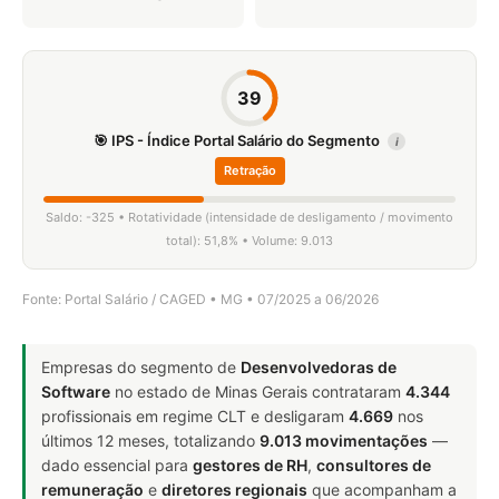
39
🎯 IPS - Índice Portal Salário do Segmento
i
Retração
Saldo: -325 • Rotatividade (intensidade de desligamento / movimento
total): 51,8% • Volume: 9.013
Fonte: Portal Salário / CAGED • MG • 07/2025 a 06/2026
Empresas do segmento de
Desenvolvedoras de
Software
no estado de Minas Gerais contrataram
4.344
profissionais em regime CLT e desligaram
4.669
nos
últimos 12 meses, totalizando
9.013 movimentações
—
dado essencial para
gestores de RH
,
consultores de
remuneração
e
diretores regionais
que acompanham a