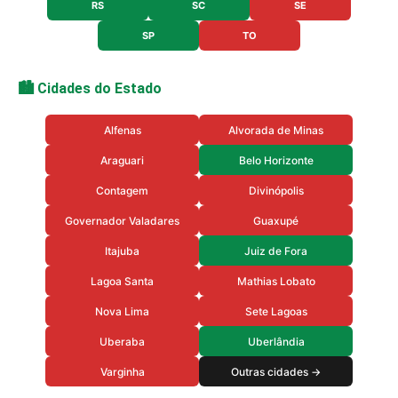
RS
SC
SE
SP
TO
🏙️ Cidades do Estado
Alfenas
Alvorada de Minas
Araguari
Belo Horizonte
Contagem
Divinópolis
Governador Valadares
Guaxupé
Itajuba
Juiz de Fora
Lagoa Santa
Mathias Lobato
Nova Lima
Sete Lagoas
Uberaba
Uberlândia
Varginha
Outras cidades →