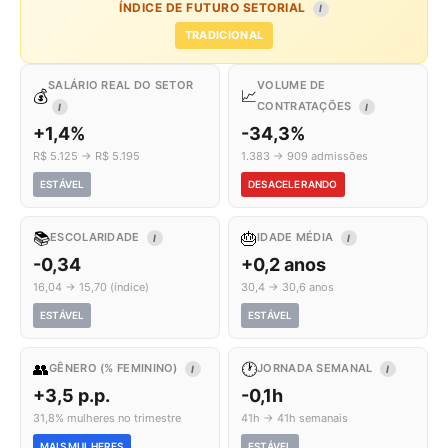
ÍNDICE DE FUTURO SETORIAL
I
TRADICIONAL
SALÁRIO REAL DO SETOR
VOLUME DE
💰
📈
CONTRATAÇÕES
I
I
+1,4%
-34,3%
R$ 5.125 → R$ 5.195
1.383 → 909 admissões
ESTÁVEL
DESACELERANDO
📚
🎂
ESCOLARIDADE
IDADE MÉDIA
I
I
-0,34
+0,2 anos
16,04 → 15,70 (índice)
30,4 → 30,6 anos
ESTÁVEL
ESTÁVEL
👥
🕐
GÊNERO (% FEMININO)
JORNADA SEMANAL
I
I
+3,5 p.p.
-0,1h
31,8% mulheres no trimestre
41h → 41h semanais
MAIS MULHERES
ESTÁVEL