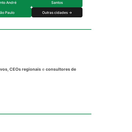
nto André
Santos
ão Paulo
Outras cidades →
ivos, CEOs regionais
e
consultores de