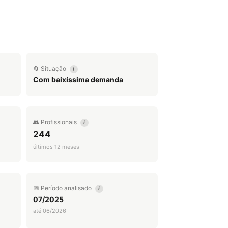
🔄 Situação
i
Com baixíssima demanda
👥 Profissionais
i
244
últimos 12 meses
📅 Período analisado
i
07/2025
até 06/2026