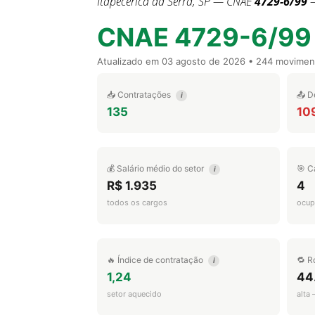
Itapecerica da Serra, SP — CNAE
4729-6/99
—
CNAE 4729-6/99
Atualizado em
03 agosto de 2026
• 244 movimen
📥 Contratações
📤 D
i
135
10
💰 Salário médio do setor
🎯 C
i
R$ 1.935
4
todos os cargos
ocup
🔥 Índice de contratação
🔁 R
i
1,24
44
setor aquecido
alta