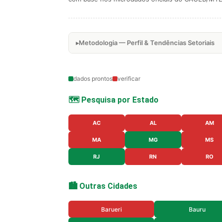
Metodologia — Perfil & Tendências Setoriais
dados prontos
verificar
🗺️ Pesquisa por Estado
AC
AL
AM
MA
MG
MS
RJ
RN
RO
🏙️ Outras Cidades
Barueri
Bauru