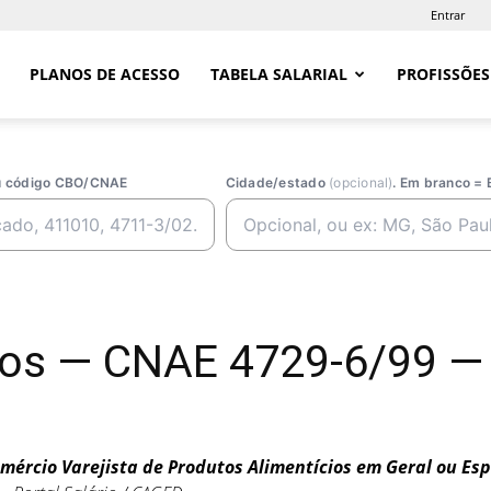
Entrar
PLANOS DE ACESSO
TABELA SALARIAL
PROFISSÕES
ou código CBO/CNAE
Cidade/estado
(opcional)
. Em branco = 
tos — CNAE 4729-6/99 — 
mércio Varejista de Produtos Alimentícios em Geral ou Esp