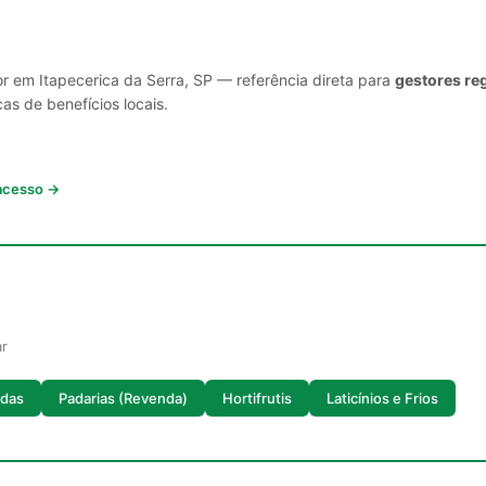
or em Itapecerica da Serra, SP — referência direta para
gestores re
cas de benefícios locais.
 acesso →
ar
idas
Padarias (Revenda)
Hortifrutis
Laticínios e Frios