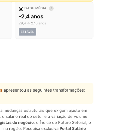
🎂
IDADE MÉDIA
I
-2,4 anos
29,4 → 27,0 anos
ESTÁVEL
os
apresentou as seguintes transformações:
liza mudanças estruturais que exigem ajuste em
, o salário real do setor e a variação de volume
egistas de negócio
, o Índice de Futuro Setorial, o
r na região. Pesquisa exclusiva
Portal Salário