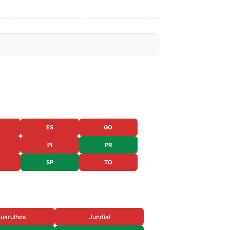
ES
GO
PI
PR
SP
TO
uarulhos
Jundiaí