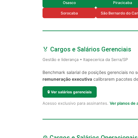
Osasco
Piracicaba
Sorocaba
São Bernardo do Ca
🏅 Cargos e Salários Gerenciais
Gestão e liderança • Itapecerica da Serra/SP
Benchmark salarial de posições gerenciais no 
remuneração executiva
calibrarem pacotes de 
🔒
Ver salários gerenciais
Acesso exclusivo para assinantes.
Ver planos de
⚙️ Cargos e Salários Operacionais