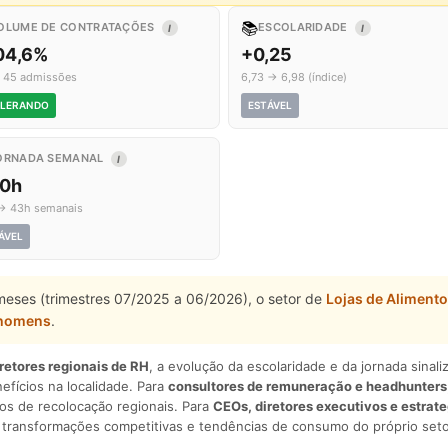
📚
OLUME DE CONTRATAÇÕES
ESCOLARIDADE
I
I
04,6%
+0,25
 45 admissões
6,73 → 6,98 (índice)
LERANDO
ESTÁVEL
ORNADA SEMANAL
I
,0h
→ 43h semanais
ÁVEL
 meses (trimestres 07/2025 a 06/2026), o setor de
Lojas de Aliment
 homens
.
iretores regionais de RH
, a evolução da escolaridade e da jornada sina
nefícios na localidade. Para
consultores de remuneração e headhunters
os de recolocação regionais. Para
CEOs, diretores executivos e estrat
am transformações competitivas e tendências de consumo do próprio seto
.