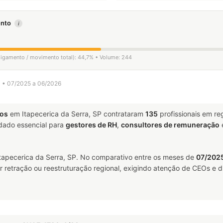
mento
i
sligamento / movimento total): 44,7% • Volume: 244
SP • 07/2025 a 06/2026
tos
em Itapecerica da Serra, SP contrataram
135
profissionais em r
ado essencial para
gestores de RH
,
consultores de remuneração
tapecerica da Serra, SP. No comparativo entre os meses de
07/2025
 retração ou reestruturação regional, exigindo atenção de CEOs e di