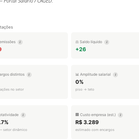
 Portal Salário / CAGED.
tações
emissões
⚖️ Saldo líquido
i
i
9
+26
argos distintos
📊 Amplitude salarial
i
i
0%
ações no setor
piso → teto
otatividade
🏢 Custo empresa (est.)
i
i
.7%
R$ 3.289
 — setor dinâmico
estimado com encargos