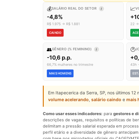
💰
📈
SALÁRIO REAL DO SETOR
V
I
-4,8%
+1
R$ 1.975 → R$ 1.881
22 →
CAINDO
ACE
👥
🕐
GÊNERO (% FEMININO)
J
I
-10,6 p.p.
+0
66,7% mulheres no trimestre
43h 
MAIS HOMENS
EST
Em Itapecerica da Serra, SP, nos últimos 12
volume acelerando
,
salário caindo
e
mais
Como usar esses indicadores:
para
gestores e d
descrições de vagas, requisitos e políticas de be
delimitam a pressão salarial esperada em process
perfil etário e a diversidade de gênero antecip
com base nos microdados oficiais do CAGED/MTE