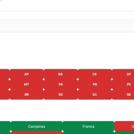
AP
BA
CE
DF
MT
PA
PB
PE
RR
RS
SC
SE
Campinas
Franca
G