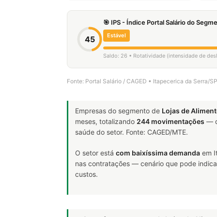
🎯 IPS - Índice Portal Salário do Seg
Estável
45
Saldo: 26 • Rotatividade (intensidade de de
Fonte: Portal Salário / CAGED • Itapecerica da Serra/
Empresas do segmento de
Lojas de Alimen
meses, totalizando
244 movimentações
— d
saúde do setor. Fonte: CAGED/MTE.
O setor está
com baixíssima demanda
em I
nas contratações — cenário que pode indicar
custos.