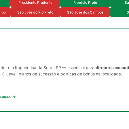
Presidente Prudente
Ribeirão Preto
Sa
mpo
São José do Rio Preto
São José dos Campos
S
setor em Itapecerica da Serra, SP — essencial para
diretores execut
C-Level, planos de sucessão e políticas de bônus na localidade.
 acesso →