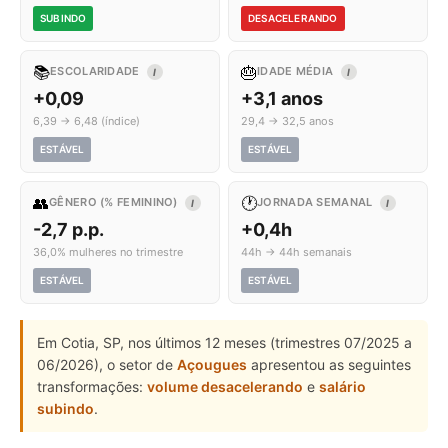
SUBINDO
DESACELERANDO
📚
🎂
ESCOLARIDADE
IDADE MÉDIA
I
I
+0,09
+3,1 anos
6,39 → 6,48 (índice)
29,4 → 32,5 anos
ESTÁVEL
ESTÁVEL
👥
🕐
GÊNERO (% FEMININO)
JORNADA SEMANAL
I
I
-2,7 p.p.
+0,4h
36,0% mulheres no trimestre
44h → 44h semanais
ESTÁVEL
ESTÁVEL
Em Cotia, SP, nos últimos 12 meses (trimestres 07/2025 a
06/2026), o setor de
Açougues
apresentou as seguintes
transformações:
volume desacelerando
e
salário
subindo
.