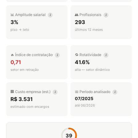
📊 Amplitude salarial
👥 Profissionais
i
i
3%
293
piso → teto
últimos 12 meses
🔥 Índice de contratação
🔁 Rotatividade
i
i
0,71
41.6%
setor em retração
alta — setor dinâmico
🏢 Custo empresa (est.)
📅 Período analisado
i
i
07/2025
R$ 3.531
até 06/2026
estimado com encargos
39