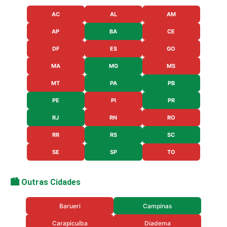
AC
AL
AM
AP
BA
CE
DF
ES
GO
MA
MG
MS
MT
PA
PB
PE
PI
PR
RJ
RN
RO
RR
RS
SC
SE
SP
TO
🏙️ Outras Cidades
Barueri
Campinas
Carapicuíba
Diadema