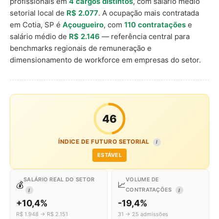
profissionais em
4 cargos distintos
, com salário médio
setorial local de
R$ 2.077
. A ocupação mais contratada
em Cotia, SP é
Açougueiro
, com
110 contratações
e
salário médio de
R$ 2.146
— referência central para
benchmarks regionais de remuneração e
dimensionamento de workforce em empresas do setor.
46
ÍNDICE DE FUTURO SETORIAL
I
ESTÁVEL
SALÁRIO REAL DO SETOR
VOLUME DE
💰
📈
CONTRATAÇÕES
I
I
+10,4%
-19,4%
R$ 1.948 → R$ 2.151
31 → 25 admissões