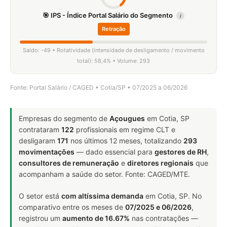
🎯 IPS - Índice Portal Salário do Segmento
i
Retração
Saldo: -49 • Rotatividade (intensidade de desligamento / movimento
total): 58,4% • Volume: 293
Fonte: Portal Salário / CAGED • Cotia/SP • 07/2025 a 06/2026
Empresas do segmento de
Açougues
em Cotia, SP
contrataram
122
profissionais em regime CLT e
desligaram
171
nos últimos 12 meses, totalizando
293
movimentações
— dado essencial para
gestores de RH
,
consultores de remuneração
e
diretores regionais
que
acompanham a saúde do setor. Fonte: CAGED/MTE.
O setor está
com altíssima demanda
em Cotia, SP. No
comparativo entre os meses de
07/2025 e 06/2026
,
registrou um
aumento de 16.67%
nas contratações —