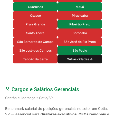
Guarulhos
Mauá
Osasco
Piracicaba
Praia Grande
Ribeirão Preto
Santo André
Sorocaba
São Bernardo do Campo
São José do Rio Preto
São José dos Campos
São Paulo
Taboão da Serra
Outras cidades →
🏅 Cargos e Salários Gerenciais
Gestão e liderança • Cotia/SP
Benchmark salarial de posições gerenciais no setor em Cotia,
SP — essencial para
diretores executivos, CEOs regionais
e