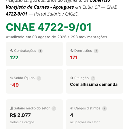
Pesquisa cargos e salários do segmento de
Comércio
Varejista de Carnes - Açougues
em Cotia, SP — CNAE
4722-9/01
— Portal Salário / CAGED.
CNAE 4722-9/01
Atualizado em
03 agosto de 2026
• 293 movimentações
📥 Contratações
📤 Demissões
i
i
122
171
⚖️ Saldo líquido
🔄 Situação
i
i
Com altíssima demanda
-49
💰 Salário médio do setor
🎯 Cargos distintos
i
i
R$ 2.077
4
todos os cargos
ocupações no setor