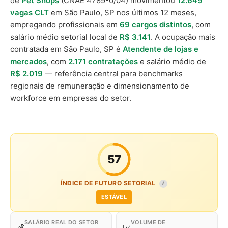
de
Pet Shops
(CNAE 4789-0/04) movimentou
12.649
vagas CLT
em São Paulo, SP nos últimos 12 meses,
empregando profissionais em
69 cargos distintos
, com
salário médio setorial local de
R$ 3.141
. A ocupação mais
contratada em São Paulo, SP é
Atendente de lojas e
mercados
, com
2.171 contratações
e salário médio de
R$ 2.019
— referência central para benchmarks
regionais de remuneração e dimensionamento de
workforce em empresas do setor.
57
ÍNDICE DE FUTURO SETORIAL
I
ESTÁVEL
SALÁRIO REAL DO SETOR
VOLUME DE