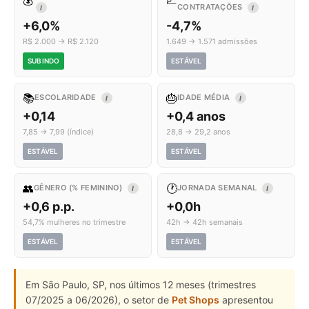
💰
📈
CONTRATAÇÕES
I
I
+6,0%
-4,7%
R$ 2.000 → R$ 2.120
1.649 → 1.571 admissões
SUBINDO
ESTÁVEL
📚
🎂
ESCOLARIDADE
IDADE MÉDIA
I
I
+0,14
+0,4 anos
7,85 → 7,99 (índice)
28,8 → 29,2 anos
ESTÁVEL
ESTÁVEL
👥
🕐
GÊNERO (% FEMININO)
JORNADA SEMANAL
I
I
+0,6 p.p.
+0,0h
54,7% mulheres no trimestre
42h → 42h semanais
ESTÁVEL
ESTÁVEL
Em São Paulo, SP, nos últimos 12 meses (trimestres
07/2025 a 06/2026), o setor de
Pet Shops
apresentou