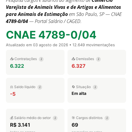
Pesquisa cargos e salários do segmento de
Comércio
Varejista de Animais Vivos e de Artigos e Alimentos
para Animais de Estimação
em São Paulo, SP — CNAE
4789-0/04
— Portal Salário / CAGED.
CNAE 4789-0/04
Atualizado em
03 agosto de 2026
• 12.649 movimentações
📥 Contratações
📤 Demissões
i
i
6.322
6.327
⚖️ Saldo líquido
🔄 Situação
i
i
Em alta
-5
💰 Salário médio do setor
🎯 Cargos distintos
i
i
R$ 3.141
69