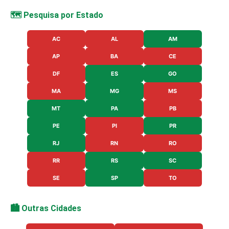
🗺️ Pesquisa por Estado
AC
AL
AM
AP
BA
CE
DF
ES
GO
MA
MG
MS
MT
PA
PB
PE
PI
PR
RJ
RN
RO
RR
RS
SC
SE
SP
TO
🏙️ Outras Cidades