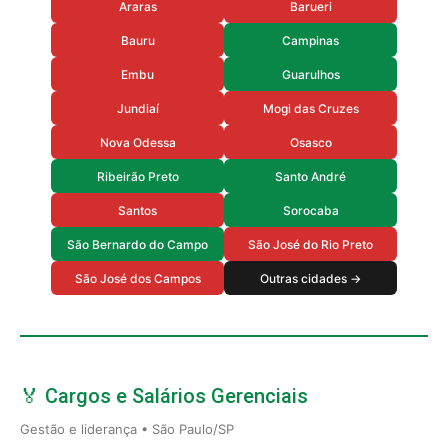
Araras
Barueri
Bauru
Campinas
Embu
Guarulhos
Jundiaí
Mogi das Cruzes
Nova Odessa
Osasco
Ribeirão Preto
Santo André
Santos
Sorocaba
São Bernardo do Campo
São José do Rio Preto
São José dos Campos
Outras cidades →
🏅 Cargos e Salários Gerenciais
Gestão e liderança • São Paulo/SP