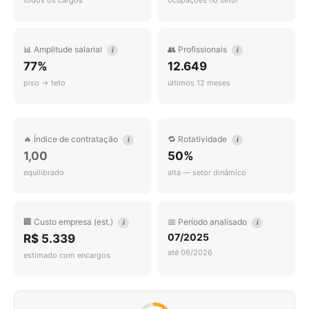
todos os cargos
ocupações no setor
📊 Amplitude salarial
👥 Profissionais
i
i
77%
12.649
piso → teto
últimos 12 meses
🔥 Índice de contratação
🔁 Rotatividade
i
i
1,00
50%
equilibrado
alta — setor dinâmico
🏢 Custo empresa (est.)
📅 Período analisado
i
i
07/2025
R$ 5.339
até 06/2026
estimado com encargos