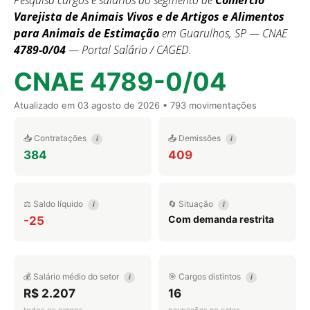
Pesquisa cargos e salários do segmento de
Comércio
Varejista de Animais Vivos e de Artigos e Alimentos
para Animais de Estimação
em Guarulhos, SP — CNAE
4789-0/04
— Portal Salário / CAGED.
CNAE 4789-0/04
Atualizado em
03 agosto de 2026
• 793 movimentações
📥 Contratações
📤 Demissões
i
i
384
409
⚖️ Saldo líquido
🔄 Situação
i
i
Com demanda restrita
-25
💰 Salário médio do setor
🎯 Cargos distintos
i
i
R$ 2.207
16