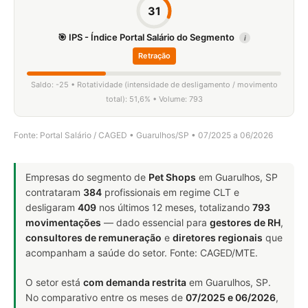
31
🎯 IPS - Índice Portal Salário do Segmento
i
Retração
Saldo: -25 • Rotatividade (intensidade de desligamento / movimento
total): 51,6% • Volume: 793
Fonte: Portal Salário / CAGED • Guarulhos/SP • 07/2025 a 06/2026
Empresas do segmento de
Pet Shops
em Guarulhos, SP
contrataram
384
profissionais em regime CLT e
desligaram
409
nos últimos 12 meses, totalizando
793
movimentações
— dado essencial para
gestores de RH
,
consultores de remuneração
e
diretores regionais
que
acompanham a saúde do setor. Fonte: CAGED/MTE.
O setor está
com demanda restrita
em Guarulhos, SP.
No comparativo entre os meses de
07/2025 e 06/2026
,