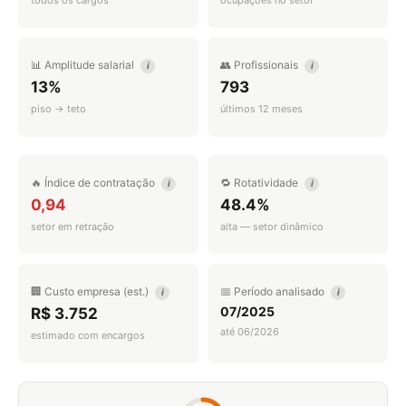
todos os cargos
ocupações no setor
📊 Amplitude salarial
👥 Profissionais
i
i
13%
793
piso → teto
últimos 12 meses
🔥 Índice de contratação
🔁 Rotatividade
i
i
0,94
48.4%
setor em retração
alta — setor dinâmico
🏢 Custo empresa (est.)
📅 Período analisado
i
i
07/2025
R$ 3.752
até 06/2026
estimado com encargos