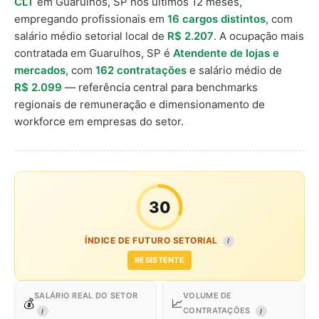
CLT
em Guarulhos, SP nos últimos 12 meses,
empregando profissionais em
16 cargos distintos
, com
salário médio setorial local de
R$ 2.207
. A ocupação mais
contratada em Guarulhos, SP é
Atendente de lojas e
mercados
, com
162 contratações
e salário médio de
R$ 2.099
— referência central para benchmarks
regionais de remuneração e dimensionamento de
workforce em empresas do setor.
30
ÍNDICE DE FUTURO SETORIAL
I
RESISTENTE
SALÁRIO REAL DO SETOR
VOLUME DE
💰
📈
CONTRATAÇÕES
I
I