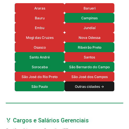
Araras
Barueri
Bauru
Campinas
Embu
Jundiaí
Mogi das Cruzes
Nova Odessa
Osasco
Ribeirão Preto
Santo André
Santos
Sorocaba
São Bernardo do Campo
São José do Rio Preto
São José dos Campos
São Paulo
Outras cidades →
🏅 Cargos e Salários Gerenciais