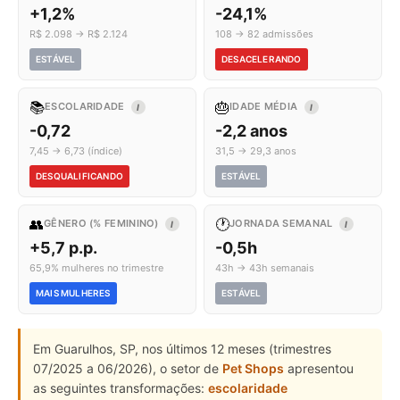
+1,2%
-24,1%
R$ 2.098 → R$ 2.124
108 → 82 admissões
ESTÁVEL
DESACELERANDO
📚
🎂
ESCOLARIDADE
IDADE MÉDIA
I
I
-0,72
-2,2 anos
7,45 → 6,73 (índice)
31,5 → 29,3 anos
DESQUALIFICANDO
ESTÁVEL
👥
🕐
GÊNERO (% FEMININO)
JORNADA SEMANAL
I
I
+5,7 p.p.
-0,5h
65,9% mulheres no trimestre
43h → 43h semanais
MAIS MULHERES
ESTÁVEL
Em Guarulhos, SP, nos últimos 12 meses (trimestres
07/2025 a 06/2026), o setor de
Pet Shops
apresentou
as seguintes transformações:
escolaridade