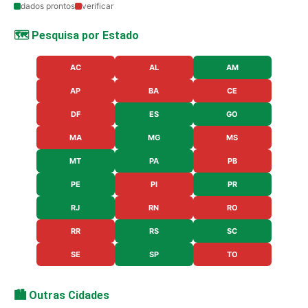
dados prontos
verificar
🗺️ Pesquisa por Estado
AC
AL
AM
AP
BA
CE
DF
ES
GO
MA
MG
MS
MT
PA
PB
PE
PI
PR
RJ
RN
RO
RR
RS
SC
SE
SP
TO
🏙️ Outras Cidades