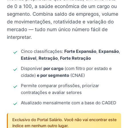
de 0 a 100, a saúde econômica de um cargo ou
segmento. Combina saldo de empregos, volume
de movimentações, rotatividade e variação do
mercado — tudo num único número fácil de
interpretar.
Cinco classificações:
Forte Expansão
,
Expansão
,
Estável
,
Retração
,
Forte Retração
Disponível
por cargo
(com filtro por estado e
cidade)
e por segmento
(CNAE)
Permite comparar profissões, priorizar
contratações e avaliar setores
Atualizado mensalmente com a base do CAGED
Exclusivo do Portal Salário. Você não vai encontrar este
índice em nenhum outro lugar.