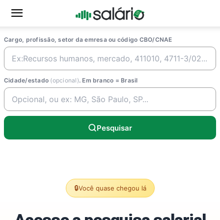
Cargo, profissão, setor da emresa ou código CBO/CNAE
Cidade/estado
(opcional)
. Em branco = Brasil
Pesquisar
🔒
Você quase chegou lá