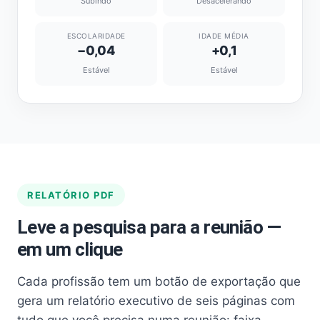
Subindo
Desacelerando
ESCOLARIDADE
IDADE MÉDIA
−0,04
+0,1
Estável
Estável
RELATÓRIO PDF
Leve a pesquisa para a reunião —
em um clique
Cada profissão tem um botão de exportação que
gera um relatório executivo de seis páginas com