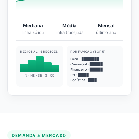
Mediana
Média
Mensal
linha sólida
linha tracejada
último ano
REGIONAL · 5 REGIÕES
POR FUNÇÃO (TOP 5)
Geral · ████████
Comercial · ██████
Financeiro · ██████
RH · █████
N · NE · SE · S · CO
Logística · ████
DEMANDA & MERCADO