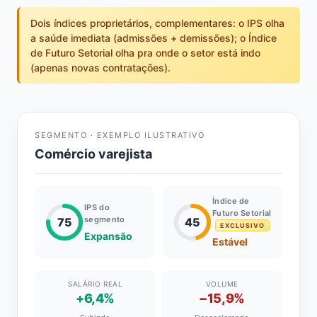
Dois índices proprietários, complementares: o IPS olha
a saúde imediata (admissões + demissões); o Índice
de Futuro Setorial olha pra onde o setor está indo
(apenas novas contratações).
SEGMENTO · EXEMPLO ILUSTRATIVO
Comércio varejista
Índice de
IPS do
Futuro Setorial
segmento
75
45
EXCLUSIVO
Expansão
Estável
SALÁRIO REAL
VOLUME
+6,4%
−15,9%