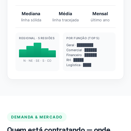
Mediana
Média
Mensal
linha sólida
linha tracejada
último ano
REGIONAL · 5 REGIÕES
POR FUNÇÃO (TOP 5)
Geral · ████████
Comercial · ██████
Financeiro · ██████
RH · █████
N · NE · SE · S · CO
Logística · ████
DEMANDA & MERCADO
Quem está contratando — onde,