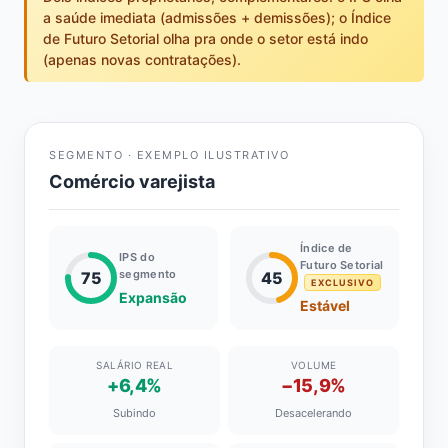
a saúde imediata (admissões + demissões); o Índice
de Futuro Setorial olha pra onde o setor está indo
(apenas novas contratações).
SEGMENTO · EXEMPLO ILUSTRATIVO
Comércio varejista
Índice de
IPS do
Futuro Setorial
segmento
75
45
EXCLUSIVO
Expansão
Estável
SALÁRIO REAL
VOLUME
+6,4%
−15,9%
Subindo
Desacelerando