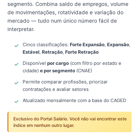
segmento. Combina saldo de empregos, volume
de movimentações, rotatividade e variação do
mercado — tudo num único número fácil de
interpretar.
Cinco classificações:
Forte Expansão
,
Expansão
,
Estável
,
Retração
,
Forte Retração
Disponível
por cargo
(com filtro por estado e
cidade)
e por segmento
(CNAE)
Permite comparar profissões, priorizar
contratações e avaliar setores
Atualizado mensalmente com a base do CAGED
Exclusivo do Portal Salário. Você não vai encontrar este
índice em nenhum outro lugar.