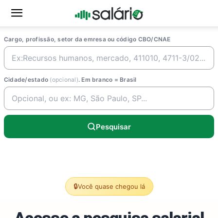
Cargo, profissão, setor da emresa ou código CBO/CNAE
Cidade/estado
(opcional)
. Em branco = Brasil
Pesquisar
🔒
Você quase chegou lá