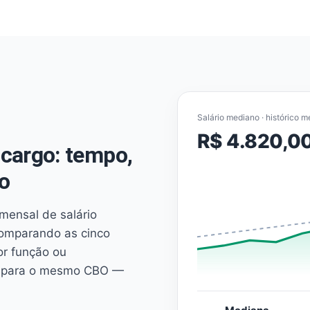
Salário mediano · histórico m
R$ 4.820,0
cargo: tempo,
o
mensal de salário
comparando as cinco
or função ou
es para o mesmo CBO —