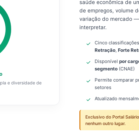
saúde econômica de um
de empregos, volume d
variação do mercado — 
interpretar.
Cinco classificaçõe
Retração
,
Forte Re
Disponível
por carg
segmento
(CNAE)
o
Permite comparar pro
mpla e diversidade de
setores
Atualizado mensal
Exclusivo do Portal Salári
nenhum outro lugar.