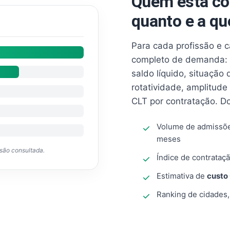
Quem está co
quanto e a qu
Para cada profissão e 
completo de demanda: 
saldo líquido, situação
rotatividade, amplitude
CLT por contratação. D
Volume de admissõ
meses
ssão consultada.
Índice de contrataçã
Estimativa de
custo
Ranking de cidades