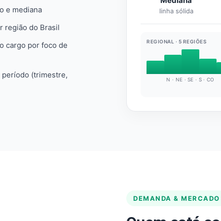
Mediana
io e mediana
linha sólida
r região do Brasil
REGIONAL · 5 REGIÕES
do cargo por foco de
e período (trimestre,
N · NE · SE · S · CO
DEMANDA & MERCADO