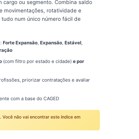
 cargo ou segmento. Combina saldo
e movimentações, rotatividade e
tudo num único número fácil de
s:
Forte Expansão
,
Expansão
,
Estável
,
tração
o
(com filtro por estado e cidade)
e por
fissões, priorizar contratações e avaliar
mente com a base do CAGED
o. Você não vai encontrar este índice em