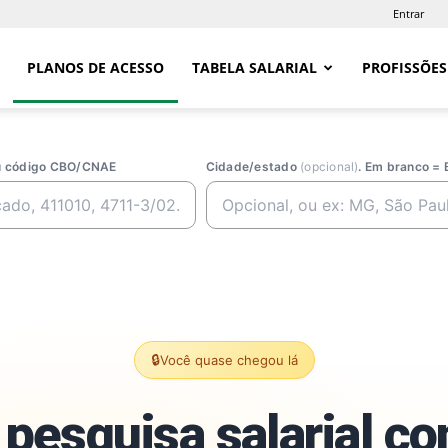
Entrar
PLANOS DE ACESSO
TABELA SALARIAL
PROFISSÕES
ou código CBO/CNAE
Cidade/estado
(opcional)
. Em branco = 
🔒
Você quase chegou lá
pesquisa salarial c