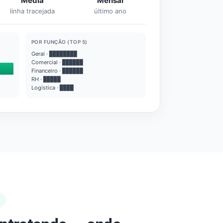
Média
Mensal
linha tracejada
último ano
POR FUNÇÃO (TOP 5)
Geral · ████████
Comercial · ██████
Financeiro · ██████
RH · █████
Logística · ████