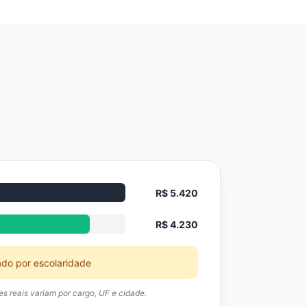
R$ 5.420
R$ 4.230
ado por escolaridade
res reais variam por cargo, UF e cidade.