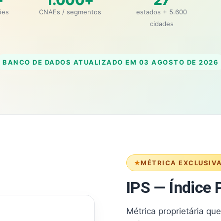
+
1.000+
27
ões
CNAEs / segmentos
estados + 5.600
cidades
BANCO DE DADOS ATUALIZADO EM
03 AGOSTO DE 2026
MÉTRICA EXCLUSIV
IPS — Índice P
Métrica proprietária qu