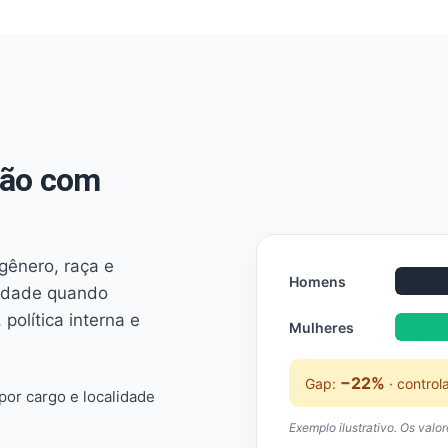
não com
 gênero, raça e
Homens
ridade quando
 política interna e
Mulheres
−22%
Gap:
· control
or cargo e localidade
Exemplo ilustrativo. Os valo