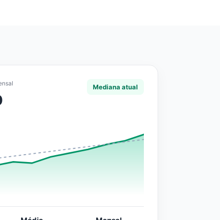
ensal
Mediana atual
0